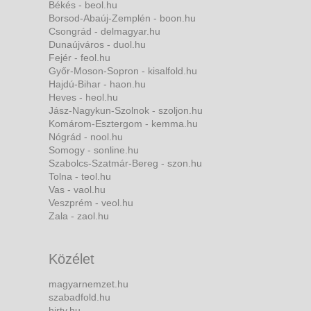
Békés - beol.hu
Borsod-Abaúj-Zemplén - boon.hu
Csongrád - delmagyar.hu
Dunaújváros - duol.hu
Fejér - feol.hu
Győr-Moson-Sopron - kisalfold.hu
Hajdú-Bihar - haon.hu
Heves - heol.hu
Jász-Nagykun-Szolnok - szoljon.hu
Komárom-Esztergom - kemma.hu
Nógrád - nool.hu
Somogy - sonline.hu
Szabolcs-Szatmár-Bereg - szon.hu
Tolna - teol.hu
Vas - vaol.hu
Veszprém - veol.hu
Zala - zaol.hu
Közélet
magyarnemzet.hu
szabadfold.hu
hirtv.hu