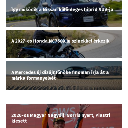
Így működik a Nissan különleges hibrid SUV-ja
A 2027-es Honda NC750X új színekkel érkezik
A Mercedes új dizájnfőnöke finoman írja át a
márka formanyelvét
2026-os Magyar Nagydíj: Norris nyert, Piastri
kiesett