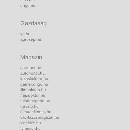
origo.hu
Gazdaság
vg.hu
agrokep.hu
Magazin
astronet.hu
automotor.hu
lakaskultura.hu
gamer.origo.hu
likebalaton.hu
napidoktor.hu
mindmegette.hu
travelo.hu
dietaesfitnesz.hu
vitorlazasmagazin.hu
videkize.hu
tvmusor.hu