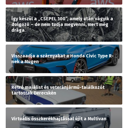
Így készül a „CSEPEL 100”, amely után vágyik a
dolgozó – de nem tudja megvenni, mert még
drága
Visszaadja a szárnyakat a Honda Civic Type R-
nek a Mugen
Retró majálist és veteránjármű-találkozót
tartottak Derecskén
Virtuális összkerékhajtással újít a Multivan