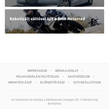
Robotizált váltóval újít a BMW Motorrad
IMPRESSZUM
MÉDIAAJÁNLAT
FELHASZNÁLÁSI FELTÉTELEK
ADATVÉDELEM
HIRDETÉSI ÁSZF
ELŐFIZETŐI ÁSZF
SÜTI BEÁLLÍTÁSOK
Az Automotor.hu kiadója a Mediaworks Hungary Zrt. © Minden jog
fenntartva