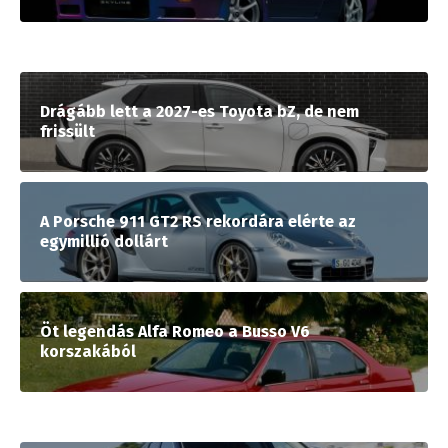
Drágább lett a 2027-es Toyota bZ, de nem
frissült
A Porsche 911 GT2 RS rekordára elérte az
egymillió dollárt
Öt legendás Alfa Romeo a Busso V6
korszakából