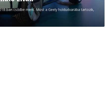
018-ban csődbe ment. Most a Geely holdudvarába tartozik,