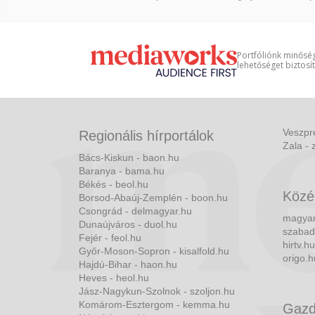
Portfóliónk minőség
lehetőséget biztosí
Veszpr
Regionális hírportálok
Zala - 
Bács-Kiskun - baon.hu
Baranya - bama.hu
Békés - beol.hu
Közé
Borsod-Abaúj-Zemplén - boon.hu
Csongrád - delmagyar.hu
magyar
Dunaújváros - duol.hu
szabad
Fejér - feol.hu
hirtv.hu
Győr-Moson-Sopron - kisalfold.hu
origo.h
Hajdú-Bihar - haon.hu
Heves - heol.hu
Jász-Nagykun-Szolnok - szoljon.hu
Komárom-Esztergom - kemma.hu
Gazd