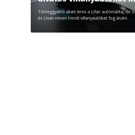
Tömeggyártó akart lenni a Lifan autómárka, de 2
és Livan néven trendi villanyautókat fog árulni.