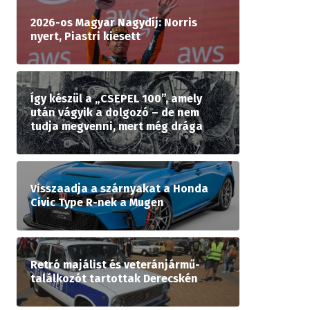
2026-os Magyar Nagydíj: Norris
nyert, Piastri kiesett
Így készül a „CSEPEL 100”, amely
után vágyik a dolgozó – de nem
tudja megvenni, mert még drága
Visszaadja a szárnyakat a Honda
Civic Type R-nek a Mugen
Retró majálist és veteránjármű-
találkozót tartottak Derecskén