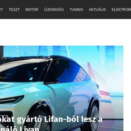
RT
TESZT
MOTOR
ÚJDONSÁG
TUNING
AKTUÁLIS
ELEKTROM
kat gyártó Lifan-ból lesz a
ínáló Livan