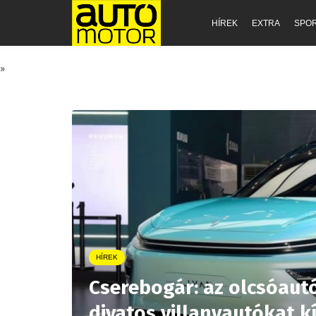
HÍREK
EXTRA
SPO
»
HÍREK
Cserebogár: az olcsóautó
divatos villanyautókat k