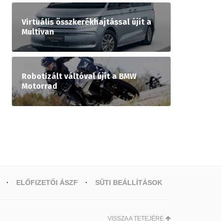
Virtuális összkerékhajtással újít a
Multivan
Robotizált váltóval újít a BMW
Motorrad
ELŐFIZETŐI ÁSZF
SÜTI BEÁLLÍTÁSOK
VISSZA A TETEJÉRE