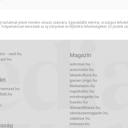
i tartalmat jelent minden olvasó számára. Egyedülálló elérést, országos lefede
t. Folyamatosan keressük az új irányokat és fejlődési lehetőségeket. Ez jövőnk zá
ém - veol.hu
Magazin
zaol.hu
astronet.hu
automotor.hu
lakaskultura.hu
let
gamer.origo.hu
likebalaton.hu
nemzet.hu
napidoktor.hu
fold.hu
mindmegette.hu
travelo.hu
u
dietaesfitnesz.hu
vitorlazasmagazin.hu
videkize.hu
tvmusor.hu
aság