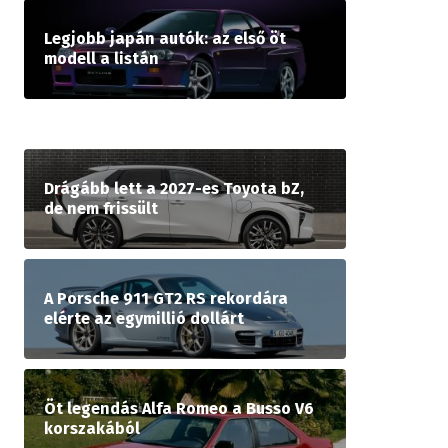
Legjobb japán autók: az első öt
modell a listán
Drágább lett a 2027-es Toyota bZ,
de nem frissült
A Porsche 911 GT2 RS rekordára
elérte az egymillió dollárt
Öt legendás Alfa Romeo a Busso V6
korszakából