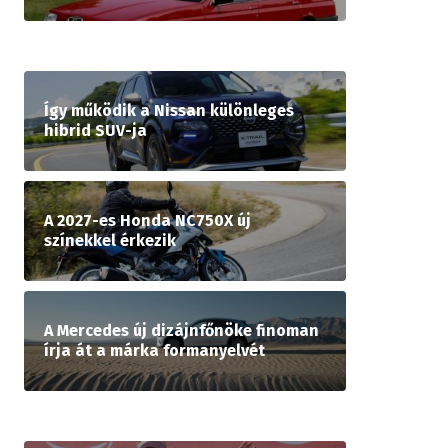
Így működik a Nissan különleges
hibrid SUV-ja
A 2027-es Honda NC750X új
színekkel érkezik
A Mercedes új dizájnfőnöke finoman
írja át a márka formanyelvét