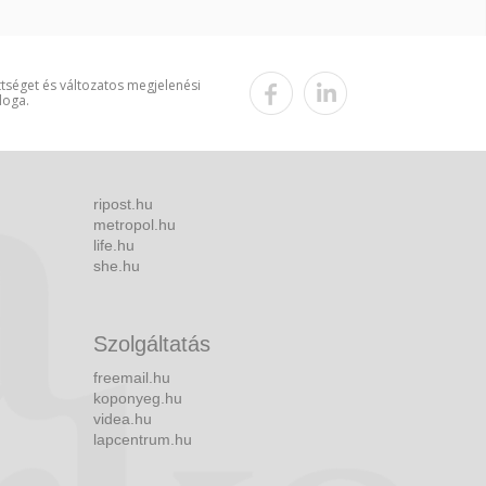
ttséget és változatos megjelenési
loga.
ripost.hu
metropol.hu
life.hu
she.hu
Szolgáltatás
freemail.hu
koponyeg.hu
videa.hu
lapcentrum.hu