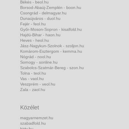
Békés - beol.hu
Borsod-Abaúj-Zemplén - boon.hu
Csongrád - delmagyar.hu
Dunaújváros - duol.hu
Fejér - feol.hu
Győr-Moson-Sopron - kisalfold.hu
Hajdú-Bihar - haon.hu
Heves - heol.hu
Jász-Nagykun-Szolnok - szoljon.hu
Komárom-Esztergom - kemma.hu
Nógrád - nool.hu
Somogy - sonline.hu
Szabolcs-Szatmár-Bereg - szon.hu
Tolna - teol.hu
Vas - vaol.hu
Veszprém - veol.hu
Zala - zaol.hu
Közélet
magyarnemzet.hu
szabadfold.hu
hirtv.hu