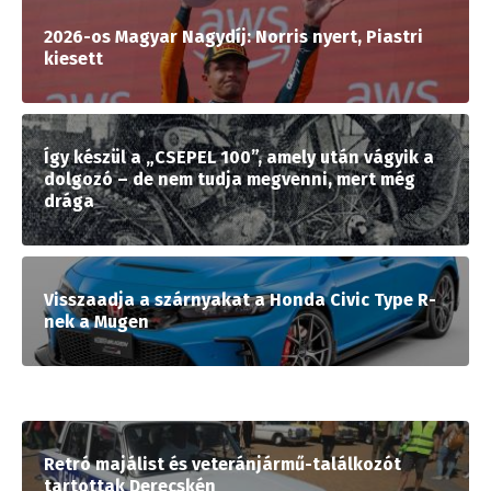
2026-os Magyar Nagydíj: Norris nyert, Piastri
kiesett
Így készül a „CSEPEL 100”, amely után vágyik a
dolgozó – de nem tudja megvenni, mert még
drága
Visszaadja a szárnyakat a Honda Civic Type R-
nek a Mugen
Retró majálist és veteránjármű-találkozót
tartottak Derecskén