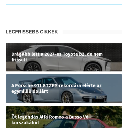
LEGFRISSEBB CIKKEK
Drágább lett a 2027-es Toyota bZ, de nem
frissült
A Porsche 911 GT2 RS rekordára elérte az
egymillió dollárt
Öt legendás Alfa Romeo a Busso V6
korszakából