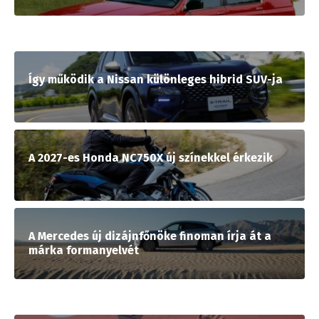
Így működik a Nissan különleges hibrid SUV-ja
A 2027-es Honda NC750X új színekkel érkezik
A Mercedes új dizájnfőnöke finoman írja át a
márka formanyelvét