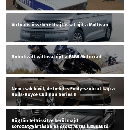
Virtuális összkerékhajtással újít a Multivan
Robotizált váltóval újít a BMW Motorrad
Nem csak kívül, de belül is Emily-szobrot kap a
Rolls-Royce Cullinan Series II
Rögtön felfrissítve kerül majd
sorozatgyártásba az orosz Aurus luxusautó