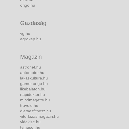
origo.hu
Gazdaság
vg.hu
agrokep.hu
Magazin
astronet.hu
automotor.hu
lakaskultura.hu
gamer.origo.hu
likebalaton.hu
napidoktor.hu
mindmegette.hu
travelo.hu
dietaesfitnesz.hu
vitorlazasmagazin.hu
videkize.hu
tvmusor.hu