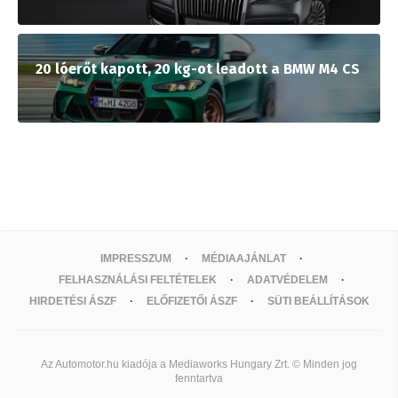
20 lóerőt kapott, 20 kg-ot leadott a BMW M4 CS
IMPRESSZUM
MÉDIAAJÁNLAT
FELHASZNÁLÁSI FELTÉTELEK
ADATVÉDELEM
HIRDETÉSI ÁSZF
ELŐFIZETŐI ÁSZF
SÜTI BEÁLLÍTÁSOK
Az Automotor.hu kiadója a Mediaworks Hungary Zrt. © Minden jog
fenntartva