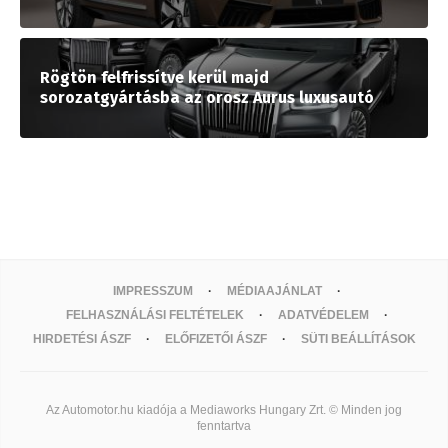
Rögtön felfrissítve kerül majd
sorozatgyártásba az orosz Aurus luxusautó
IMPRESSZUM
MÉDIAAJÁNLAT
FELHASZNÁLÁSI FELTÉTELEK
ADATVÉDELEM
HIRDETÉSI ÁSZF
ELŐFIZETŐI ÁSZF
SÜTI BEÁLLÍTÁSOK
Az Automotor.hu kiadója a Mediaworks Hungary Zrt. © Minden jog
fenntartva