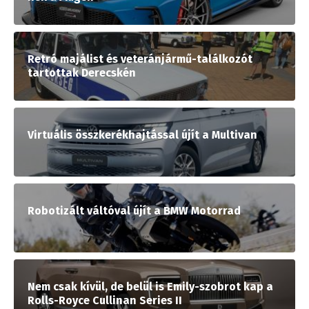
Retró majálist és veteránjármű-találkozót
tartottak Derecskén
Virtuális összkerékhajtással újít a Multivan
Robotizált váltóval újít a BMW Motorrad
Nem csak kívül, de belül is Emily-szobrot kap a
Rolls-Royce Cullinan Series II