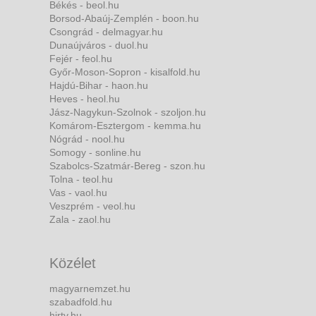
Békés - beol.hu
Borsod-Abaúj-Zemplén - boon.hu
Csongrád - delmagyar.hu
Dunaújváros - duol.hu
Fejér - feol.hu
Győr-Moson-Sopron - kisalfold.hu
Hajdú-Bihar - haon.hu
Heves - heol.hu
Jász-Nagykun-Szolnok - szoljon.hu
Komárom-Esztergom - kemma.hu
Nógrád - nool.hu
Somogy - sonline.hu
Szabolcs-Szatmár-Bereg - szon.hu
Tolna - teol.hu
Vas - vaol.hu
Veszprém - veol.hu
Zala - zaol.hu
Közélet
magyarnemzet.hu
szabadfold.hu
hirtv.hu