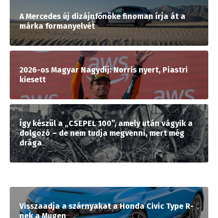
A Mercedes új dizájnfőnöke finoman írja át a
márka formanyelvét
2026-os Magyar Nagydíj: Norris nyert, Piastri
kiesett
Így készül a „CSEPEL 100”, amely után vágyik a
dolgozó – de nem tudja megvenni, mert még
drága
Visszaadja a szárnyakat a Honda Civic Type R-
nek a Mugen