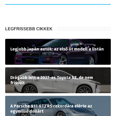
LEGFRISSEBB CIKKEK
Legjobb japán autók: az első öt modell a listán
Drágább lett a 2027-es Toyota bZ, de nem
frissült
A Porsche 911 GT2 RS rekordára elérte az
egymillió dollárt