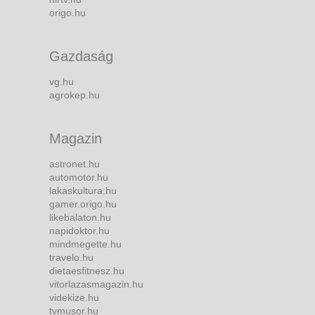
origo.hu
Gazdaság
vg.hu
agrokep.hu
Magazin
astronet.hu
automotor.hu
lakaskultura.hu
gamer.origo.hu
likebalaton.hu
napidoktor.hu
mindmegette.hu
travelo.hu
dietaesfitnesz.hu
vitorlazasmagazin.hu
videkize.hu
tvmusor.hu