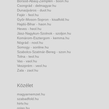
Borsod-Abaúj-Zemplén - boon.hu
Csongrád - delmagyar.hu
Dunaújváros - duol.hu
Fejér - feol.hu
Győr-Moson-Sopron - kisalfold.hu
Hajdú-Bihar - haon.hu
Heves - heol.hu
Jász-Nagykun-Szolnok - szoljon.hu
Komárom-Esztergom - kemma.hu
Nógrád - nool.hu
Somogy - sonline.hu
Szabolcs-Szatmár-Bereg - szon.hu
Tolna - teol.hu
Vas - vaol.hu
Veszprém - veol.hu
Zala - zaol.hu
Közélet
magyarnemzet.hu
szabadfold.hu
hirtv.hu
origo.hu