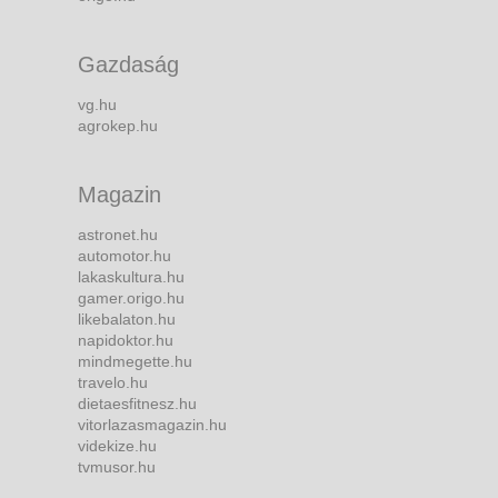
Gazdaság
vg.hu
agrokep.hu
Magazin
astronet.hu
automotor.hu
lakaskultura.hu
gamer.origo.hu
likebalaton.hu
napidoktor.hu
mindmegette.hu
travelo.hu
dietaesfitnesz.hu
vitorlazasmagazin.hu
videkize.hu
tvmusor.hu