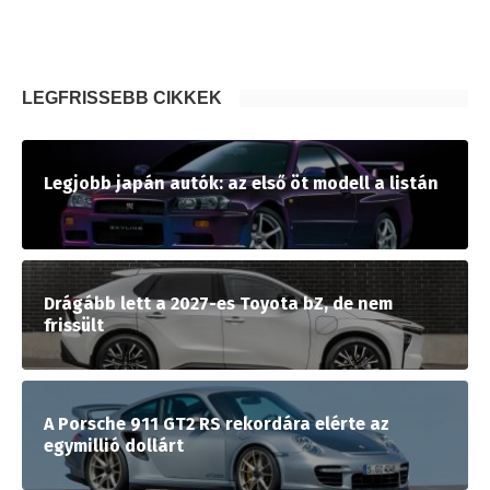
LEGFRISSEBB CIKKEK
Legjobb japán autók: az első öt modell a listán
Drágább lett a 2027-es Toyota bZ, de nem
frissült
A Porsche 911 GT2 RS rekordára elérte az
egymillió dollárt