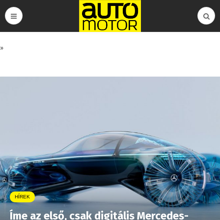
»
HÍREK
Íme az első, csak digitális Mercedes-