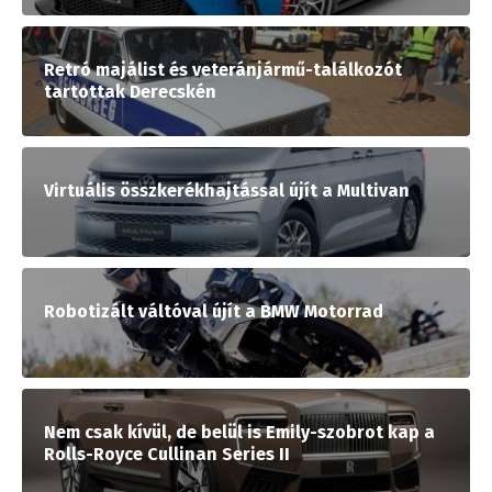
Retró majálist és veteránjármű-találkozót
tartottak Derecskén
Virtuális összkerékhajtással újít a Multivan
Robotizált váltóval újít a BMW Motorrad
Nem csak kívül, de belül is Emily-szobrot kap a
Rolls-Royce Cullinan Series II