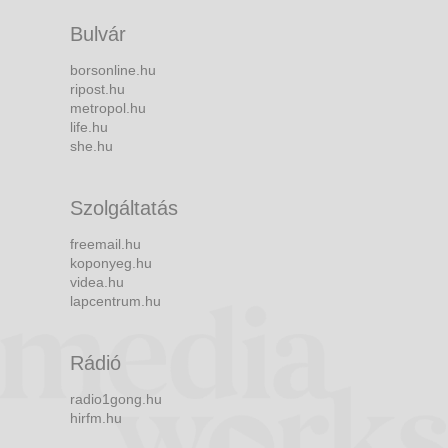
Bulvár
borsonline.hu
ripost.hu
metropol.hu
life.hu
she.hu
Szolgáltatás
freemail.hu
koponyeg.hu
videa.hu
lapcentrum.hu
Rádió
radio1gong.hu
hirfm.hu