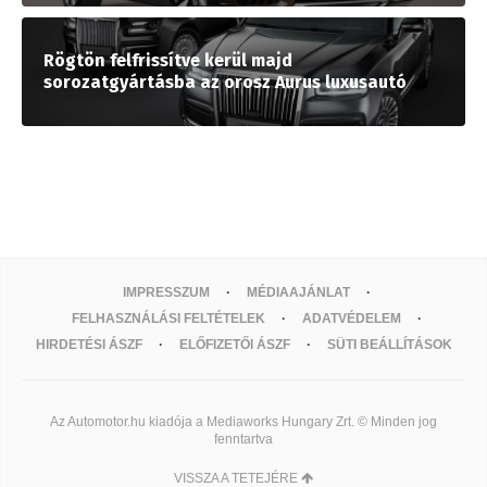
Rögtön felfrissítve kerül majd
sorozatgyártásba az orosz Aurus luxusautó
IMPRESSZUM
MÉDIAAJÁNLAT
FELHASZNÁLÁSI FELTÉTELEK
ADATVÉDELEM
HIRDETÉSI ÁSZF
ELŐFIZETŐI ÁSZF
SÜTI BEÁLLÍTÁSOK
Az Automotor.hu kiadója a Mediaworks Hungary Zrt. © Minden jog
fenntartva
VISSZA A TETEJÉRE