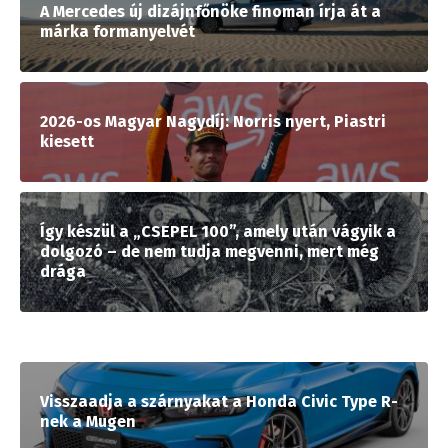
A Mercedes új dizájnfőnöke finoman írja át a
márka formanyelvét
2026-os Magyar Nagydíj: Norris nyert, Piastri
kiesett
Így készül a „CSEPEL 100”, amely után vágyik a
dolgozó – de nem tudja megvenni, mert még
drága
Visszaadja a szárnyakat a Honda Civic Type R-
nek a Mugen