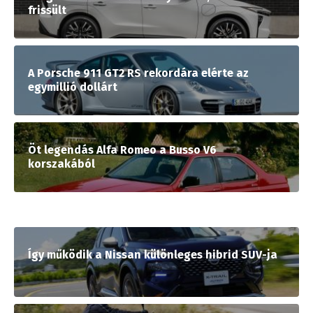
frissült
A Porsche 911 GT2 RS rekordára elérte az
egymillió dollárt
Öt legendás Alfa Romeo a Busso V6
korszakából
Így működik a Nissan különleges hibrid SUV-ja