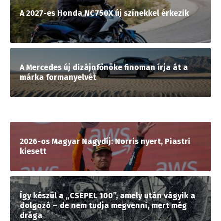
A 2027-es Honda NC750X új színekkel érkezik
A Mercedes új dizájnfőnöke finoman írja át a
márka formanyelvét
2026-os Magyar Nagydíj: Norris nyert, Piastri
kiesett
Így készül a „CSEPEL 100”, amely után vágyik a
dolgozó – de nem tudja megvenni, mert még
drága