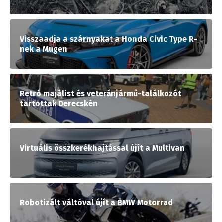
Visszaadja a szárnyakat a Honda Civic Type R-
nek a Mugen
Retró majálist és veteránjármű-találkozót
tartottak Derecskén
Virtuális összkerékhajtással újít a Multivan
Robotizált váltóval újít a BMW Motorrad