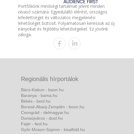
Portfóliónk minőségi tartalmat jelent minden
olvasó számára. Egyedülálló elérést, országos
lefedettséget és változatos megjelenési
lehetőséget biztosít. Folyamatosan keressük az új
irányokat és fejlődési lehetőségeket. Ez jövőnk
záloga.
Regionális hírportálok
Bács-Kiskun - baon.hu
Baranya - bama.hu
Békés - beol.hu
Borsod-Abaúj-Zemplén - boon.hu
Csongrád - delmagyar.hu
Dunaújváros - duol.hu
Fejér - feol.hu
Győr-Moson-Sopron - kisalfold.hu