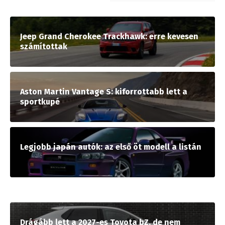
Jeep Grand Cherokee Trackhawk: erre kevesen
számítottak
Aston Martin Vantage S: kiforrottabb lett a
sportkupé
Legjobb japán autók: az első öt modell a listán
Drágább lett a 2027-es Toyota bZ, de nem