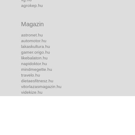
agrokep.hu
Magazin
astronet.hu
automotor.hu
lakaskultura.hu
gamer.origo.hu
likebalaton.hu
napidoktor.hu
mindmegette.hu
travelo.hu
dietaesfitnesz.hu
vitorlazasmagazin.hu
videkize.hu
tvmusor.hu
Bulvár
borsonline.hu
ripost.hu