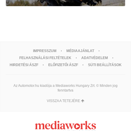
IMPRESSZUM
MÉDIAAJÁNLAT
FELHASZNÁLÁSI FELTÉTELEK
ADATVÉDELEM
HIRDETÉSI ÁSZF
ELŐFIZETŐI ÁSZF
SÜTI BEÁLLÍTÁSOK
Az Automotor.hu kiadója a Mediaworks Hungary Zrt. © Minden jog
fenntartva
VISSZA A TETEJÉRE