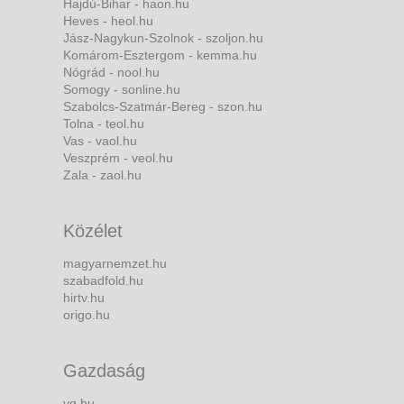
Hajdú-Bihar - haon.hu
Heves - heol.hu
Jász-Nagykun-Szolnok - szoljon.hu
Komárom-Esztergom - kemma.hu
Nógrád - nool.hu
Somogy - sonline.hu
Szabolcs-Szatmár-Bereg - szon.hu
Tolna - teol.hu
Vas - vaol.hu
Veszprém - veol.hu
Zala - zaol.hu
Közélet
magyarnemzet.hu
szabadfold.hu
hirtv.hu
origo.hu
Gazdaság
vg.hu