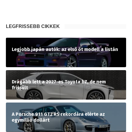
LEGFRISSEBB CIKKEK
Legjobb japán autók: az első öt modell a listán
Drágább lett a 2027-es Toyota bZ, de nem
frissült
A Porsche 911 GT2 RS rekordára elérte az
egymillió dollárt