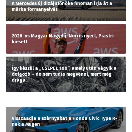
A Mercedes új dizájnfőnöke finoman írja át a
márka formanyelvét
2026-os Magyar Nagydíj: Norris nyert, Piastri
kiesett
Így készül a „CSEPEL 100”, amely után vágyik a
dolgozó – de nem tudja megvenni, mert még
drága
Visszaadja a szárnyakat a Honda Civic Type R-
nek a Mugen