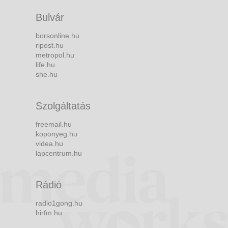
Bulvár
borsonline.hu
ripost.hu
metropol.hu
life.hu
she.hu
Szolgáltatás
freemail.hu
koponyeg.hu
videa.hu
lapcentrum.hu
Rádió
radio1gong.hu
hirfm.hu