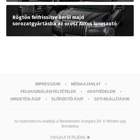
Rögtön felfrissítve kerül majd
sorozatgyártásba az orosz Aurus luxusautó
IMPRESSZUM
MÉDIAAJÁNLAT
FELHASZNÁLÁSI FELTÉTELEK
ADATVÉDELEM
HIRDETÉSI ÁSZF
ELŐFIZETŐI ÁSZF
SÜTI BEÁLLÍTÁSOK
Az Automotor.hu kiadója a Mediaworks Hungary Zrt. © Minden jog
fenntartva
VISSZA A TETEJÉRE