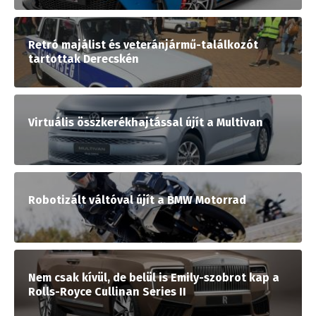
Retró majálist és veteránjármű-találkozót
tartottak Derecskén
Virtuális összkerékhajtással újít a Multivan
Robotizált váltóval újít a BMW Motorrad
Nem csak kívül, de belül is Emily-szobrot kap a
Rolls-Royce Cullinan Series II