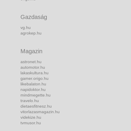
Gazdaság
vg.hu
agrokep.hu
Magazin
astronet.hu
automotor.hu
lakaskultura.hu
gamer.origo.hu
likebalaton.hu
napidoktor.hu
mindmegette.hu
travelo.hu
dietaesfitnesz.hu
vitorlazasmagazin.hu
videkize.hu
tvmusor.hu