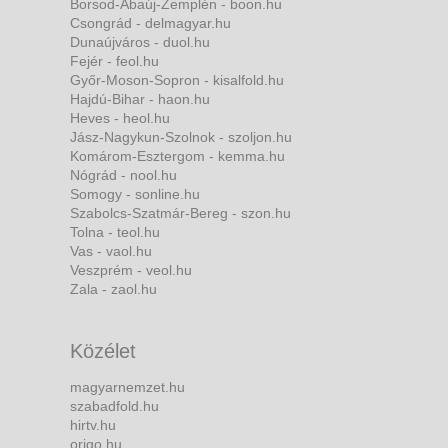
Borsod-Abaúj-Zemplén - boon.hu
Csongrád - delmagyar.hu
Dunaújváros - duol.hu
Fejér - feol.hu
Győr-Moson-Sopron - kisalfold.hu
Hajdú-Bihar - haon.hu
Heves - heol.hu
Jász-Nagykun-Szolnok - szoljon.hu
Komárom-Esztergom - kemma.hu
Nógrád - nool.hu
Somogy - sonline.hu
Szabolcs-Szatmár-Bereg - szon.hu
Tolna - teol.hu
Vas - vaol.hu
Veszprém - veol.hu
Zala - zaol.hu
Közélet
magyarnemzet.hu
szabadfold.hu
hirtv.hu
origo.hu