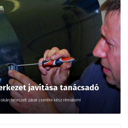
erkezet javítása tanácsadó
 okán reteszelt zárat cserélni kész rémálom!