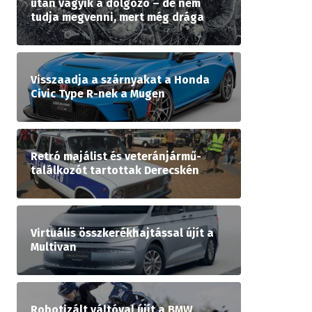
után vágyik a dolgozó – de nem
tudja megvenni, mert még drága
Visszaadja a szárnyakat a Honda
Civic Type R-nek a Mugen
Retró majálist és veteránjármű-
találkozót tartottak Derecskén
Virtuális összkerékhajtással újít a
Multivan
Robotizált váltóval újít a BMW