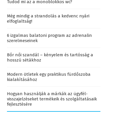
Tudod mi az a monoblokkos wc?
Még mindig a strandolás a kedvenc nyári
elfoglaltság!
6 izgalmas balatoni program az adrenalin
szerelmeseinek
Bőr női szandál – kényelem és tartósság a
hosszú sétákhoz
Modern ötletek egy praktikus fürdőszoba
kialakításához
Hogyan használják a márkák az ügyfél-
visszajelzéseket termékeik és szolgáltatásaik
fejlesztésére