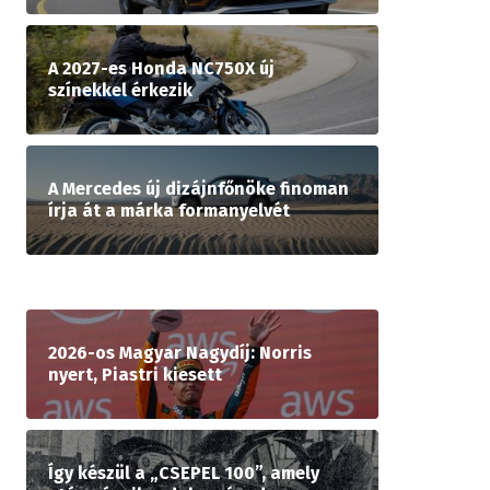
A 2027-es Honda NC750X új
színekkel érkezik
A Mercedes új dizájnfőnöke finoman
írja át a márka formanyelvét
2026-os Magyar Nagydíj: Norris
nyert, Piastri kiesett
Így készül a „CSEPEL 100”, amely