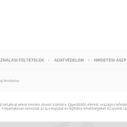
ZNÁLÁSI FELTÉTELEK
ADATVÉDELEM
HIRDETÉSI ÁSZF
g fenntartva
i tartalmat jelent minden olvasó számára. Egyedülálló elérést, országos lefede
t. Folyamatosan keressük az új irányokat és fejlődési lehetőségeket. Ez jövőnk zá