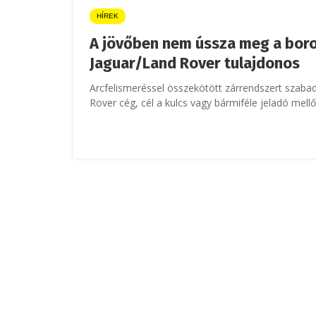
HÍREK
A jövőben nem ússza meg a boro
Jaguar/Land Rover tulajdonos
Arcfelismeréssel összekötött zárrendszert szaba
Rover cég, cél a kulcs vagy bármiféle jeladó mell