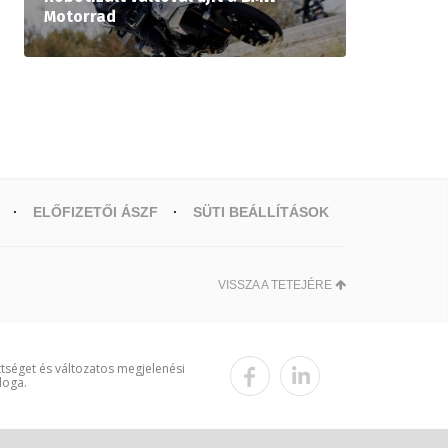
Motorrad
ELŐFIZETŐI ÁSZF
SÜTI BEÁLLÍTÁSOK
VISSZA A TETEJÉRE
ttséget és változatos megjelenési
loga.