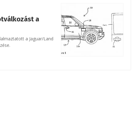
tválkozást a
dalmaztatott a Jaguar/Land
őzése.