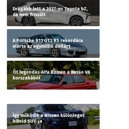
Drágább lett a 2027-es Toyota bZ,
de nem frissült
A Porsche 911 GT2 RS rekordára
elérte az egymillió dollárt
Öt legendás Alfa Romeo a Busso V6
korszakából
Így működik a Nissan különleges
hibrid SUV-ja