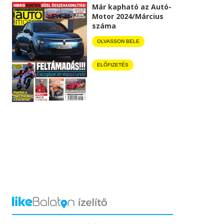
Már kapható az Autó-
Motor 2024/Március
száma
OLVASSON BELE
ELŐFIZETÉS