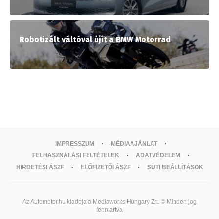
Robotizált váltóval újít a BMW Motorrad
IMPRESSZUM
MÉDIAAJÁNLAT
FELHASZNÁLÁSI FELTÉTELEK
ADATVÉDELEM
HIRDETÉSI ÁSZF
ELŐFIZETŐI ÁSZF
SÜTI BEÁLLÍTÁSOK
Az Automotor.hu kiadója a Mediaworks Hungary Zrt. © Minden jog
fenntartva