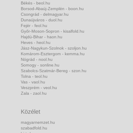
Békés - beol.hu
Borsod-Abaúj-Zemplén - boon.hu
Csongrád - delmagyar.hu
Dunaújváros - duol.hu
Fejér - feol.hu
Győr-Moson-Sopron - kisalfold.hu
Hajdú-Bihar - haon.hu
Heves - heol.hu
Jász-Nagykun-Szolnok - szoljon.hu
Komárom-Esztergom - kemma.hu
Nógrád - nool.hu
Somogy - sonline.hu
Szabolcs-Szatmár-Bereg - szon.hu
Tolna - teol.hu
Vas - vaol.hu
Veszprém - veol.hu
Zala - zaol.hu
Közélet
magyarnemzet.hu
szabadfold.hu