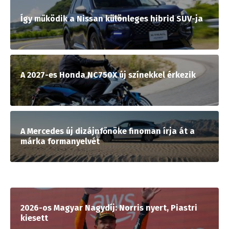
Így működik a Nissan különleges hibrid SUV-ja
A 2027-es Honda NC750X új színekkel érkezik
A Mercedes új dizájnfőnöke finoman írja át a
márka formanyelvét
2026-os Magyar Nagydíj: Norris nyert, Piastri
kiesett