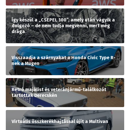
Így készül a „CSEPEL 100”, amely után vágyik a
dolgozó – de nem tudja megvenni, mert még
drága
Visszaadja a szárnyakat a Honda Civic Type R-
nek a Mugen
Retró majálist és veteránjármű-találkozót
tartottak Derecskén
Virtuális összkerékhajtással újít a Multivan