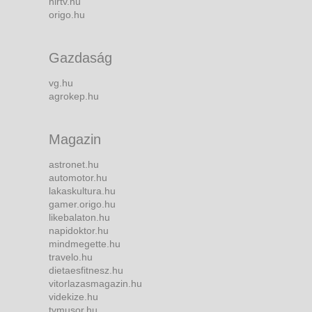
hirtv.hu
origo.hu
Gazdaság
vg.hu
agrokep.hu
Magazin
astronet.hu
automotor.hu
lakaskultura.hu
gamer.origo.hu
likebalaton.hu
napidoktor.hu
mindmegette.hu
travelo.hu
dietaesfitnesz.hu
vitorlazasmagazin.hu
videkize.hu
tvmusor.hu