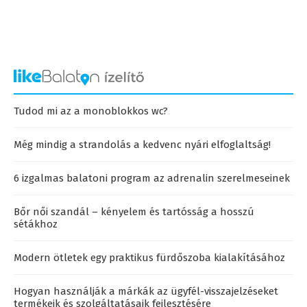
Tudod mi az a monoblokkos wc?
Még mindig a strandolás a kedvenc nyári elfoglaltság!
6 izgalmas balatoni program az adrenalin szerelmeseinek
Bőr női szandál – kényelem és tartósság a hosszú
sétákhoz
Modern ötletek egy praktikus fürdőszoba kialakításához
Hogyan használják a márkák az ügyfél-visszajelzéseket
termékeik és szolgáltatásaik fejlesztésére