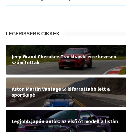
LEGFRISSEBB CIKKEK
Jeep Grand Cherokee Trackhawk: erre kevesen
számítottak
Aston Martin Vantage S: kiforrottabb lett a
sportkupé
Legjobb japán autók: az első öt modell a listán