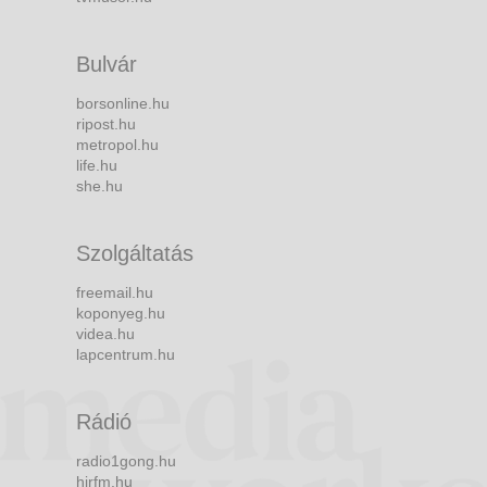
Bulvár
borsonline.hu
ripost.hu
metropol.hu
life.hu
she.hu
Szolgáltatás
freemail.hu
koponyeg.hu
videa.hu
lapcentrum.hu
Rádió
radio1gong.hu
hirfm.hu