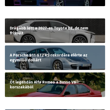
Drágább lett a 2027-es Toyota bZ, de nem
frissült
A Porsche 911 GT2 RS rekordára elérte az
egymillió dollárt
Öt legendás Alfa Romeo a Busso V6
korszakából