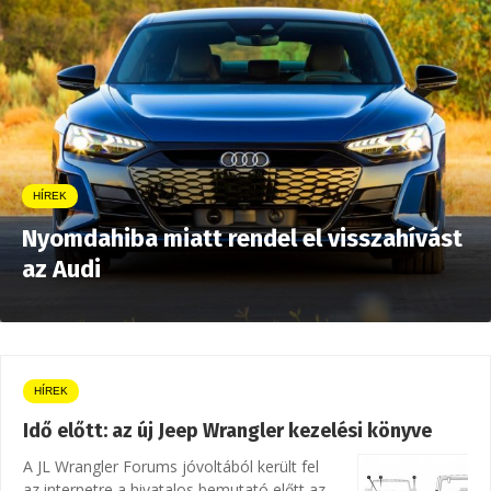
HÍREK
Nyomdahiba miatt rendel el visszahívást
az Audi
HÍREK
Idő előtt: az új Jeep Wrangler kezelési könyve
A JL Wrangler Forums jóvoltából került fel
az internetre a hivatalos bemutató előtt az