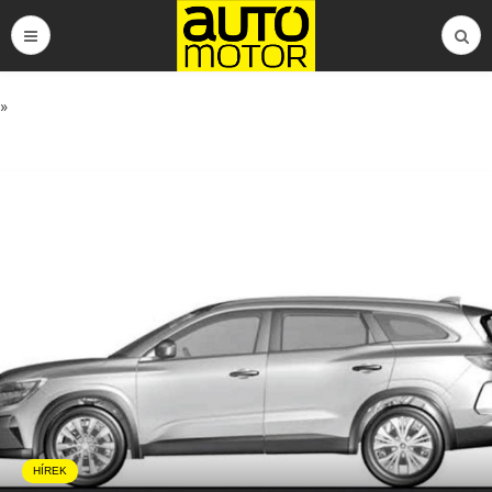
»
HÍREK