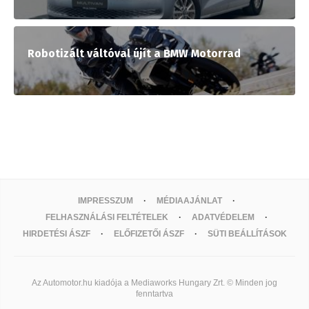
Robotizált váltóval újít a BMW Motorrad
IMPRESSZUM
MÉDIAAJÁNLAT
FELHASZNÁLÁSI FELTÉTELEK
ADATVÉDELEM
HIRDETÉSI ÁSZF
ELŐFIZETŐI ÁSZF
SÜTI BEÁLLÍTÁSOK
Az Automotor.hu kiadója a Mediaworks Hungary Zrt. © Minden jog
fenntartva