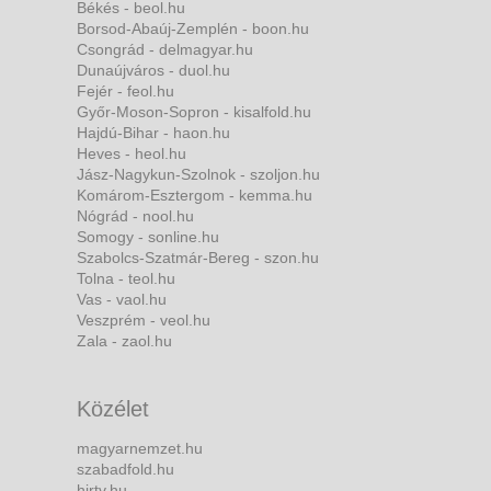
Békés - beol.hu
Borsod-Abaúj-Zemplén - boon.hu
Csongrád - delmagyar.hu
Dunaújváros - duol.hu
Fejér - feol.hu
Győr-Moson-Sopron - kisalfold.hu
Hajdú-Bihar - haon.hu
Heves - heol.hu
Jász-Nagykun-Szolnok - szoljon.hu
Komárom-Esztergom - kemma.hu
Nógrád - nool.hu
Somogy - sonline.hu
Szabolcs-Szatmár-Bereg - szon.hu
Tolna - teol.hu
Vas - vaol.hu
Veszprém - veol.hu
Zala - zaol.hu
Közélet
magyarnemzet.hu
szabadfold.hu
hirtv.hu