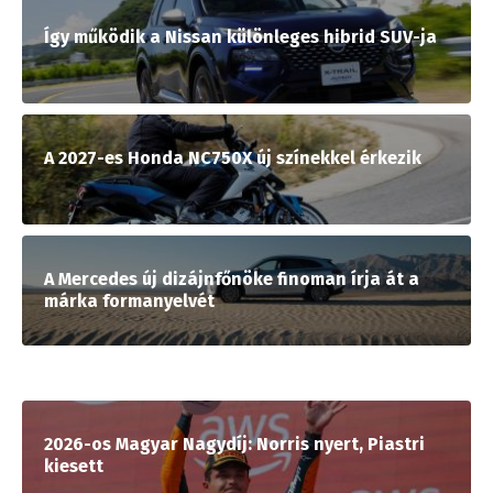
Így működik a Nissan különleges hibrid SUV-ja
A 2027-es Honda NC750X új színekkel érkezik
A Mercedes új dizájnfőnöke finoman írja át a
márka formanyelvét
2026-os Magyar Nagydíj: Norris nyert, Piastri
kiesett