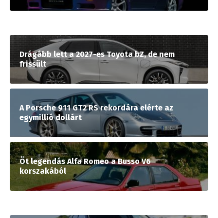
Drágább lett a 2027-es Toyota bZ, de nem
frissült
A Porsche 911 GT2 RS rekordára elérte az
egymillió dollárt
Öt legendás Alfa Romeo a Busso V6
korszakából