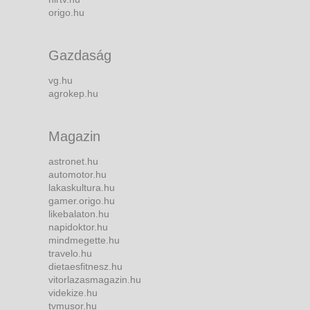
origo.hu
Gazdaság
vg.hu
agrokep.hu
Magazin
astronet.hu
automotor.hu
lakaskultura.hu
gamer.origo.hu
likebalaton.hu
napidoktor.hu
mindmegette.hu
travelo.hu
dietaesfitnesz.hu
vitorlazasmagazin.hu
videkize.hu
tvmusor.hu