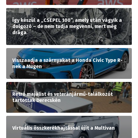
Így készül a „CSEPEL 100”, amely után vágyik a
dolgozó – de nem tudja megvenni, mert még
drága
Visszaadja a szárnyakat a Honda Civic Type R-
nek a Mugen
Retró majálist és veteránjármű-találkozót
tartottak Derecskén
Virtuális összkerékhajtással újít a Multivan