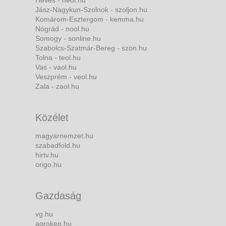
Heves - heol.hu
Jász-Nagykun-Szolnok - szoljon.hu
Komárom-Esztergom - kemma.hu
Nógrád - nool.hu
Somogy - sonline.hu
Szabolcs-Szatmár-Bereg - szon.hu
Tolna - teol.hu
Vas - vaol.hu
Veszprém - veol.hu
Zala - zaol.hu
Közélet
magyarnemzet.hu
szabadfold.hu
hirtv.hu
origo.hu
Gazdaság
vg.hu
agrokep.hu