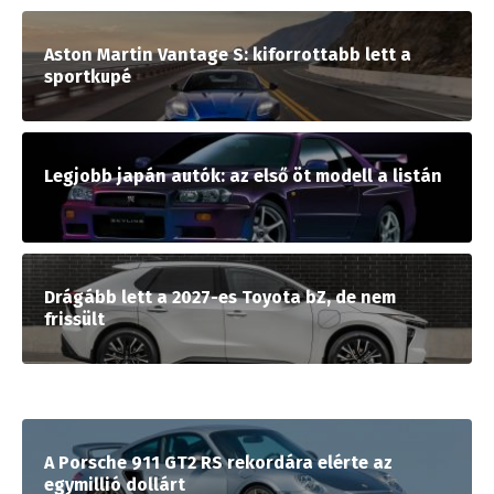
Aston Martin Vantage S: kiforrottabb lett a
sportkupé
Legjobb japán autók: az első öt modell a listán
Drágább lett a 2027-es Toyota bZ, de nem
frissült
A Porsche 911 GT2 RS rekordára elérte az
egymillió dollárt