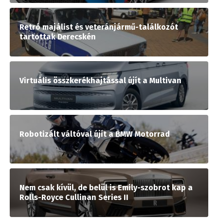
Retró majálist és veteránjármű-találkozót
tartottak Derecskén
Virtuális összkerékhajtással újít a Multivan
Robotizált váltóval újít a BMW Motorrad
Nem csak kívül, de belül is Emily-szobrot kap a
Rolls-Royce Cullinan Series II