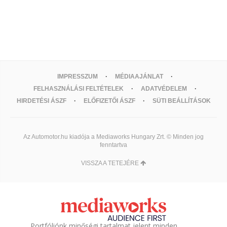
IMPRESSZUM
MÉDIAAJÁNLAT
FELHASZNÁLÁSI FELTÉTELEK
ADATVÉDELEM
HIRDETÉSI ÁSZF
ELŐFIZETŐI ÁSZF
SÜTI BEÁLLÍTÁSOK
Az Automotor.hu kiadója a Mediaworks Hungary Zrt. © Minden jog
fenntartva
VISSZA A TETEJÉRE
Portfóliónk minőségi tartalmat jelent minden