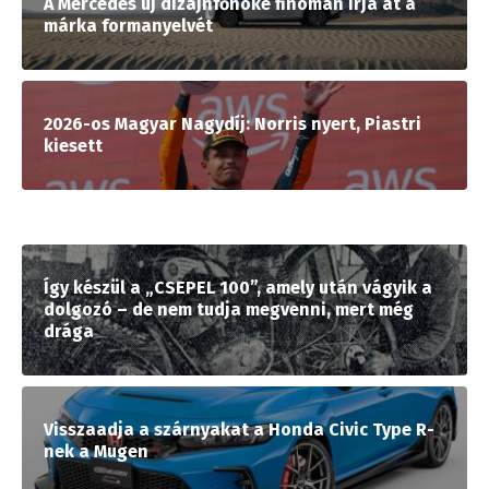
A Mercedes új dizájnfőnöke finoman írja át a
márka formanyelvét
2026-os Magyar Nagydíj: Norris nyert, Piastri
kiesett
Így készül a „CSEPEL 100”, amely után vágyik a
dolgozó – de nem tudja megvenni, mert még
drága
Visszaadja a szárnyakat a Honda Civic Type R-
nek a Mugen