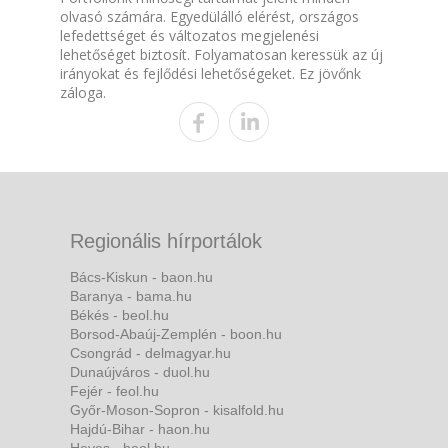
olvasó számára. Egyedülálló elérést, országos
lefedettséget és változatos megjelenési
lehetőséget biztosít. Folyamatosan keressük az új
irányokat és fejlődési lehetőségeket. Ez jövőnk
záloga.
Regionális hírportálok
Bács-Kiskun - baon.hu
Baranya - bama.hu
Békés - beol.hu
Borsod-Abaúj-Zemplén - boon.hu
Csongrád - delmagyar.hu
Dunaújváros - duol.hu
Fejér - feol.hu
Győr-Moson-Sopron - kisalfold.hu
Hajdú-Bihar - haon.hu