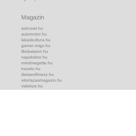
Magazin
astronet.hu
automotor.hu
lakaskultura.hu
gamer.origo.hu
likebalaton.hu
napidoktor.hu
mindmegette.hu
travelo.hu
dietaesfitnesz.hu
vitorlazasmagazin.hu
videkize.hu
tvmusor.hu
Bulvár
borsonline.hu
ripost.hu
metropol.hu