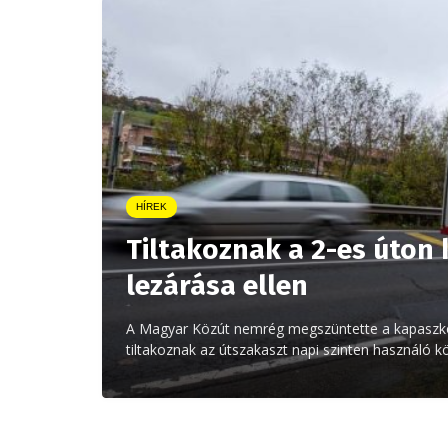
HÍREK
Tiltakoznak a 2-es úton
lezárása ellen
A Magyar Közút nemrég megszüntette a kapaszko
tiltakoznak az útszakaszt napi szinten használó k