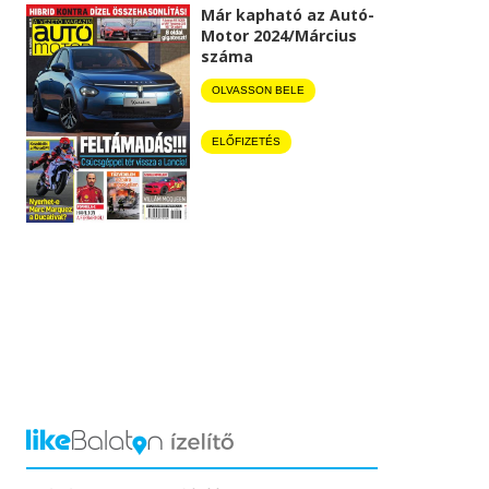
Már kapható az Autó-
Motor 2024/Március
száma
OLVASSON BELE
ELŐFIZETÉS