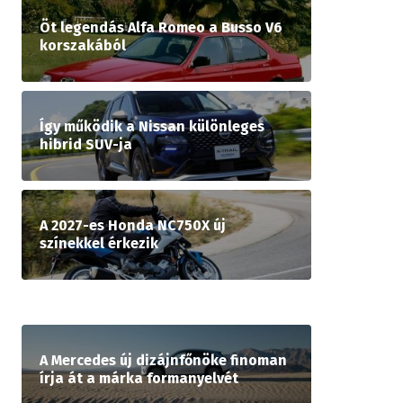
Öt legendás Alfa Romeo a Busso V6
korszakából
Így működik a Nissan különleges
hibrid SUV-ja
A 2027-es Honda NC750X új
színekkel érkezik
A Mercedes új dizájnfőnöke finoman
írja át a márka formanyelvét