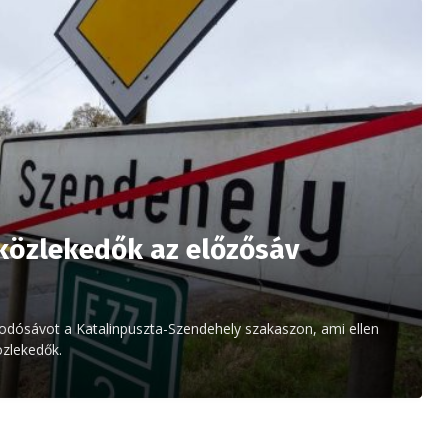
 közlekedők az előzősáv
dósávot a Katalinpuszta-Szendehely szakaszon, ami ellen
özlekedők.