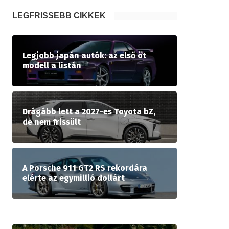
LEGFRISSEBB CIKKEK
Legjobb japán autók: az első öt
modell a listán
Drágább lett a 2027-es Toyota bZ,
de nem frissült
A Porsche 911 GT2 RS rekordára
elérte az egymillió dollárt