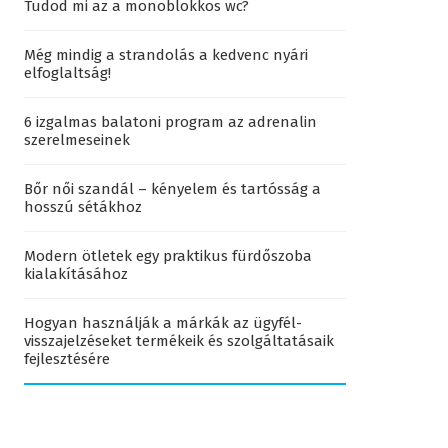
Tudod mi az a monoblokkos wc?
Még mindig a strandolás a kedvenc nyári
elfoglaltság!
6 izgalmas balatoni program az adrenalin
szerelmeseinek
Bőr női szandál – kényelem és tartósság a
hosszú sétákhoz
Modern ötletek egy praktikus fürdőszoba
kialakításához
Hogyan használják a márkák az ügyfél-
visszajelzéseket termékeik és szolgáltatásaik
fejlesztésére