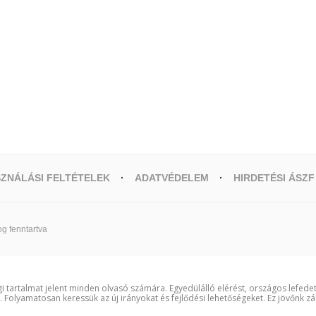
ZNÁLÁSI FELTÉTELEK
ADATVÉDELEM
HIRDETÉSI ÁSZF
g fenntartva
i tartalmat jelent minden olvasó számára. Egyedülálló elérést, országos lefede
t. Folyamatosan keressük az új irányokat és fejlődési lehetőségeket. Ez jövőnk zá