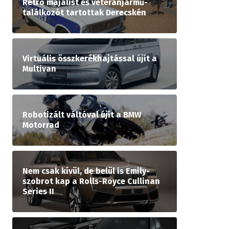
Retró majálist és veteránjármű-
találkozót tartottak Derecskén
Virtuális összkerékhajtással újít a
Multivan
Robotizált váltóval újít a BMW
Motorrad
Nem csak kívül, de belül is Emily-
szobrot kap a Rolls-Royce Cullinan
Series II