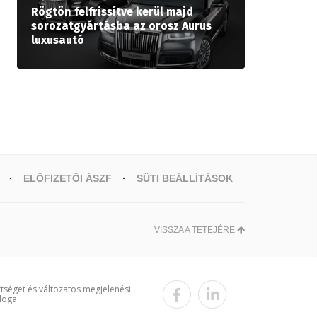
Rögtön felfrissítve kerül majd
sorozatgyártásba az orosz Aurus
luxusautó
ELŐFIZETŐI ÁSZF
SÜTI BEÁLLÍTÁSOK
VISSZA A TETEJÉRE
ttséget és változatos megjelenési
loga.