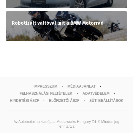
Robotizált váltóval újít a BMW Motorrad
IMPRESSZUM
MÉDIAAJÁNLAT
FELHASZNÁLÁSI FELTÉTELEK
ADATVÉDELEM
HIRDETÉSI ÁSZF
ELŐFIZETŐI ÁSZF
SÜTI BEÁLLÍTÁSOK
Az Automotor.hu kiadója a Mediaworks Hungary Zrt. © Minden jog
fenntartva