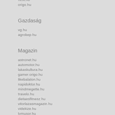
origo.hu
Gazdaság
vg.hu
agrokep.hu
Magazin
astronet.hu
automotor.hu
lakaskultura.hu
gamer.origo.hu
likebalaton.hu
napidoktor.hu
mindmegette.hu
travelo.hu
dietaesfitnesz.hu
vitorlazasmagazin.hu
videkize.hu
tvmusor.hu