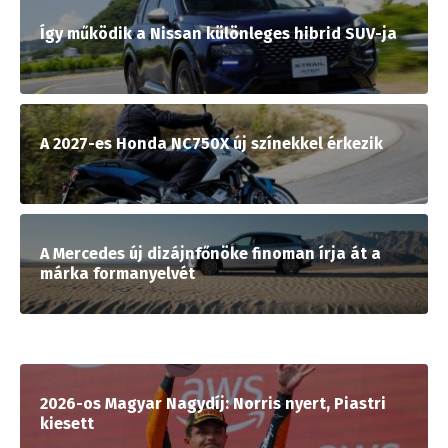
Így működik a Nissan különleges hibrid SUV-ja
A 2027-es Honda NC750X új színekkel érkezik
A Mercedes új dizájnfőnöke finoman írja át a
márka formanyelvét
2026-os Magyar Nagydíj: Norris nyert, Piastri
kiesett