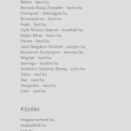
Békés - beol.hu
Borsod-Abaúj-Zemplén - boon.hu
Csongrád - delmagyar.hu
Dunaújváros - duol.hu
Fejér - feol.hu
Győr-Moson-Sopron - kisalfold.hu
Hajdú-Bihar - haon.hu
Heves - heol.hu
Jász-Nagykun-Szolnok - szoljon.hu
Komárom-Esztergom - kemma.hu
Nógrád - nool.hu
Somogy - sonline.hu
Szabolcs-Szatmár-Bereg - szon.hu
Tolna - teol.hu
Vas - vaol.hu
Veszprém - veol.hu
Zala - zaol.hu
Közélet
magyarnemzet.hu
szabadfold.hu
hirtv.hu