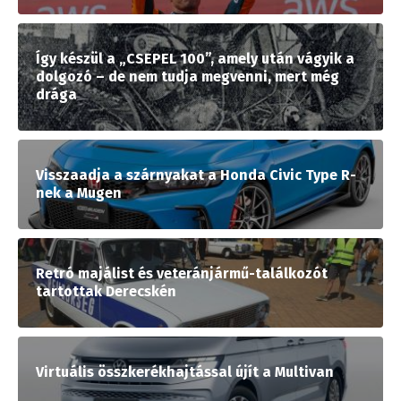
Így készül a „CSEPEL 100”, amely után vágyik a
dolgozó – de nem tudja megvenni, mert még
drága
Visszaadja a szárnyakat a Honda Civic Type R-
nek a Mugen
Retró majálist és veteránjármű-találkozót
tartottak Derecskén
Virtuális összkerékhajtással újít a Multivan