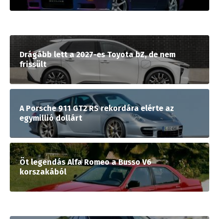
Drágább lett a 2027-es Toyota bZ, de nem
frissült
A Porsche 911 GT2 RS rekordára elérte az
egymillió dollárt
Öt legendás Alfa Romeo a Busso V6
korszakából