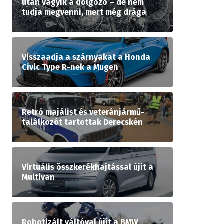
után vágyik a dolgozó – de nem
tudja megvenni, mert még drága
Visszaadja a szárnyakat a Honda
Civic Type R-nek a Mugen
Retró majálist és veteránjármű-
találkozót tartottak Derecskén
Virtuális összkerékhajtással újít a
Multivan
Robotizált váltóval újít a BMW