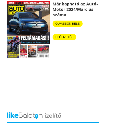
Már kapható az Autó-
Motor 2024/Március
száma
OLVASSON BELE
ELŐFIZETÉS