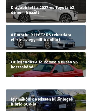
Drágább lett a 2027-es Toyota bZ,
de nem frissült
A Porsche 911 GT2 RS rekordára
elérte az egymillió dollárt
Öt legendás Alfa Romeo a Busso V6
korszakából
Így működik a Nissan különleges
hibrid SUV-ja