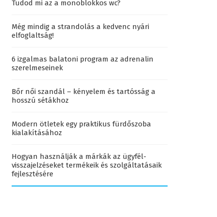
Tudod mi az a monoblokkos wc?
Még mindig a strandolás a kedvenc nyári
elfoglaltság!
6 izgalmas balatoni program az adrenalin
szerelmeseinek
Bőr női szandál – kényelem és tartósság a
hosszú sétákhoz
Modern ötletek egy praktikus fürdőszoba
kialakításához
Hogyan használják a márkák az ügyfél-
visszajelzéseket termékeik és szolgáltatásaik
fejlesztésére