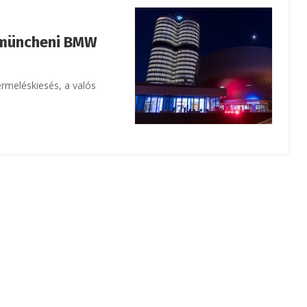
 a müncheni BMW
ermeléskiesés, a valós