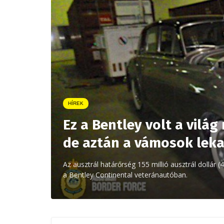
HÍREK
Ez a Bentley volt a vilá
de aztán a vámosok lek
Az ausztrál határőrség 155 millió ausztrál dollár (4
a Bentley Continental veteránautóban.