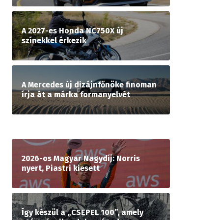
A 2027-es Honda NC750X új
színekkel érkezik
A Mercedes új dizájnfőnöke finoman
írja át a márka formanyelvét
2026-os Magyar Nagydíj: Norris
nyert, Piastri kiesett
Így készül a „CSEPEL 100”, amely