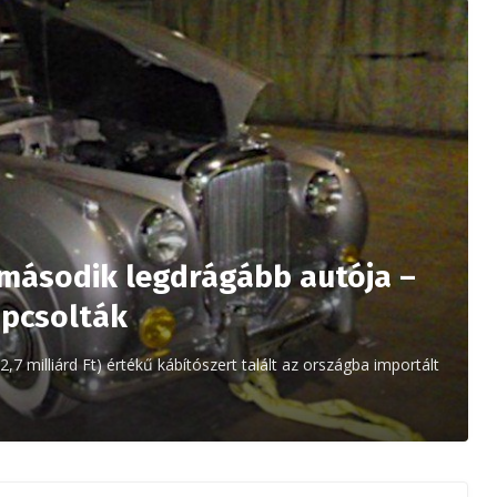
g második legdrágább autója –
apcsolták
2,7 milliárd Ft) értékű kábítószert talált az országba importált