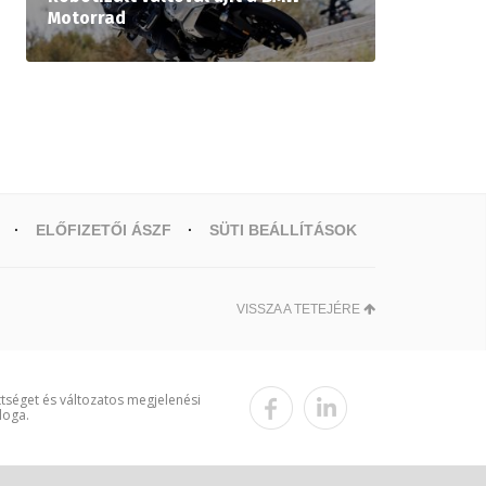
Motorrad
ELŐFIZETŐI ÁSZF
SÜTI BEÁLLÍTÁSOK
VISSZA A TETEJÉRE
ttséget és változatos megjelenési
loga.