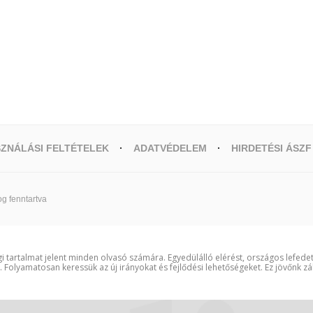
ZNÁLÁSI FELTÉTELEK
ADATVÉDELEM
HIRDETÉSI ÁSZF
g fenntartva
i tartalmat jelent minden olvasó számára. Egyedülálló elérést, országos lefede
t. Folyamatosan keressük az új irányokat és fejlődési lehetőségeket. Ez jövőnk zá