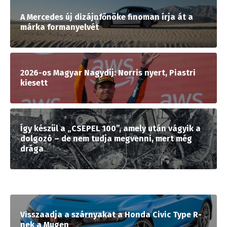
A Mercedes új dizájnfőnöke finoman írja át a
márka formanyelvét
2026-os Magyar Nagydíj: Norris nyert, Piastri
kiesett
Így készül a „CSEPEL 100”, amely után vágyik a
dolgozó – de nem tudja megvenni, mert még
drága
Visszaadja a szárnyakat a Honda Civic Type R-
nek a Mugen