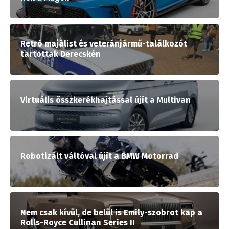
Retró majálist és veteránjármű-találkozót
tartottak Derecskén
Virtuális összkerékhajtással újít a Multivan
Robotizált váltóval újít a BMW Motorrad
Nem csak kívül, de belül is Emily-szobrot kap a
Rolls-Royce Cullinan Series II