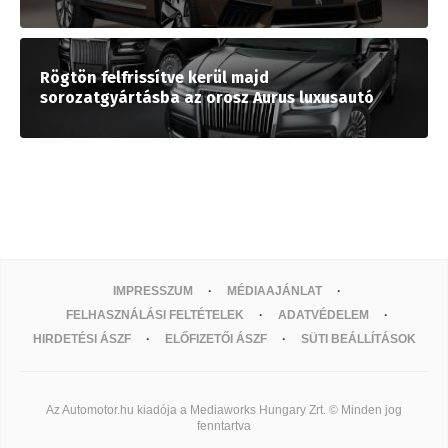
Rögtön felfrissítve kerül majd
sorozatgyártásba az orosz Aurus luxusautó
IMPRESSZUM
MÉDIAAJÁNLAT
FELHASZNÁLÁSI FELTÉTELEK
ADATVÉDELEM
HIRDETÉSI ÁSZF
ELŐFIZETŐI ÁSZF
SÜTI BEÁLLÍTÁSOK
Az Automotor.hu kiadója a Mediaworks Hungary Zrt. © Minden jog
fenntartva