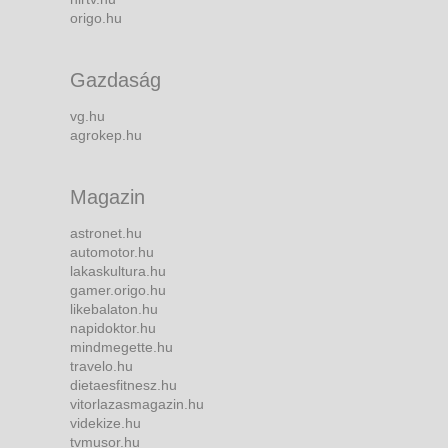
origo.hu
Gazdaság
vg.hu
agrokep.hu
Magazin
astronet.hu
automotor.hu
lakaskultura.hu
gamer.origo.hu
likebalaton.hu
napidoktor.hu
mindmegette.hu
travelo.hu
dietaesfitnesz.hu
vitorlazasmagazin.hu
videkize.hu
tvmusor.hu