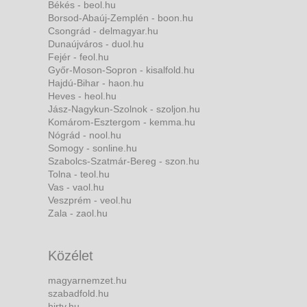
Békés - beol.hu
Borsod-Abaúj-Zemplén - boon.hu
Csongrád - delmagyar.hu
Dunaújváros - duol.hu
Fejér - feol.hu
Győr-Moson-Sopron - kisalfold.hu
Hajdú-Bihar - haon.hu
Heves - heol.hu
Jász-Nagykun-Szolnok - szoljon.hu
Komárom-Esztergom - kemma.hu
Nógrád - nool.hu
Somogy - sonline.hu
Szabolcs-Szatmár-Bereg - szon.hu
Tolna - teol.hu
Vas - vaol.hu
Veszprém - veol.hu
Zala - zaol.hu
Közélet
magyarnemzet.hu
szabadfold.hu
hirtv.hu