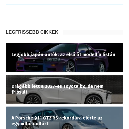
LEGFRISSEBB CIKKEK
Legjobb japán autók: az első öt modell a listán
Drágább lett a 2027-es Toyota bZ, de nem
frissült
A Porsche 911 GT2 RS rekordára elérte az
egymillió dollárt