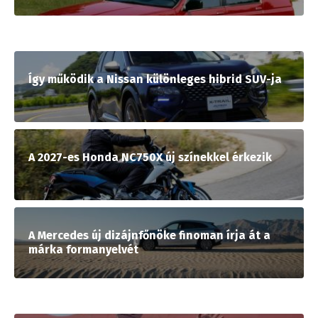
Így működik a Nissan különleges hibrid SUV-ja
A 2027-es Honda NC750X új színekkel érkezik
A Mercedes új dizájnfőnöke finoman írja át a
márka formanyelvét