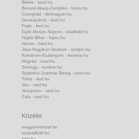
Békés - beol.hu
Borsod-Abaúj-Zemplén - boon.hu
Csongrád - delmagyar.hu
Dunaújváros - duol.hu
Fejér - feol.hu
Győr-Moson-Sopron - kisalfold.hu
Hajdú-Bihar - haon.hu
Heves - heol.hu
Jász-Nagykun-Szolnok - szoljon.hu
Komárom-Esztergom - kemma.hu
Nógrád - nool.hu
Somogy - sonline.hu
Szabolcs-Szatmár-Bereg - szon.hu
Tolna - teol.hu
Vas - vaol.hu
Veszprém - veol.hu
Zala - zaol.hu
Közélet
magyarnemzet.hu
szabadfold.hu
hirtv.hu