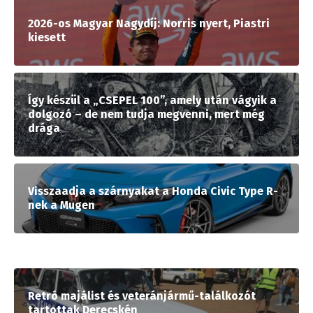
2026-os Magyar Nagydíj: Norris nyert, Piastri
kiesett
Így készül a „CSEPEL 100”, amely után vágyik a
dolgozó – de nem tudja megvenni, mert még
drága
Visszaadja a szárnyakat a Honda Civic Type R-
nek a Mugen
Retró majálist és veteránjármű-találkozót
tartottak Derecskén