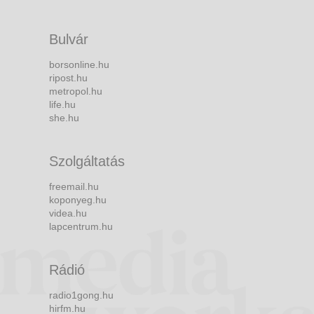
Bulvár
borsonline.hu
ripost.hu
metropol.hu
life.hu
she.hu
Szolgáltatás
freemail.hu
koponyeg.hu
videa.hu
lapcentrum.hu
Rádió
radio1gong.hu
hirfm.hu