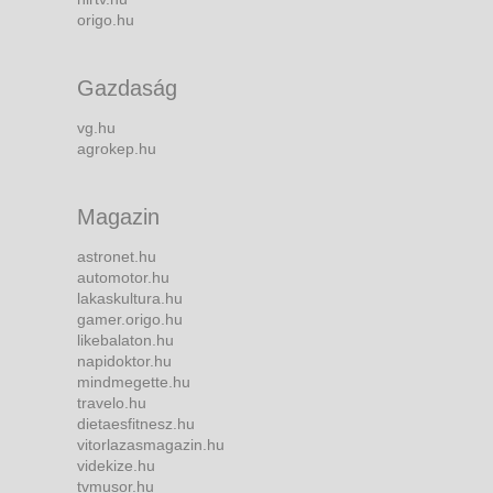
origo.hu
Gazdaság
vg.hu
agrokep.hu
Magazin
astronet.hu
automotor.hu
lakaskultura.hu
gamer.origo.hu
likebalaton.hu
napidoktor.hu
mindmegette.hu
travelo.hu
dietaesfitnesz.hu
vitorlazasmagazin.hu
videkize.hu
tvmusor.hu