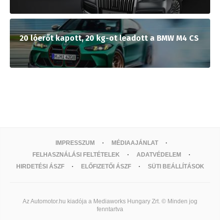
20 lóerőt kapott, 20 kg-ot leadott a BMW M4 CS
IMPRESSZUM
MÉDIAAJÁNLAT
FELHASZNÁLÁSI FELTÉTELEK
ADATVÉDELEM
HIRDETÉSI ÁSZF
ELŐFIZETŐI ÁSZF
SÜTI BEÁLLÍTÁSOK
Az Automotor.hu kiadója a Mediaworks Hungary Zrt. © Minden jog
fenntartva