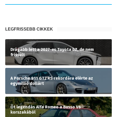
LEGFRISSEBB CIKKEK
Drágább lett a 2027-es Toyota bZ, de nem
frissült
A Porsche 911 GT2 RS rekordára elérte az
egymillió dollárt
Öt legendás Alfa Romeo a Busso V6
korszakából