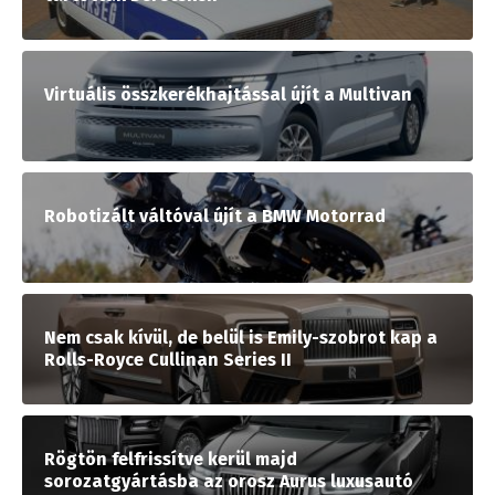
Virtuális összkerékhajtással újít a Multivan
Robotizált váltóval újít a BMW Motorrad
Nem csak kívül, de belül is Emily-szobrot kap a
Rolls-Royce Cullinan Series II
Rögtön felfrissítve kerül majd
sorozatgyártásba az orosz Aurus luxusautó