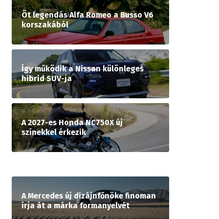
Öt legendás Alfa Romeo a Busso V6
korszakából
Így működik a Nissan különleges
hibrid SUV-ja
A 2027-es Honda NC750X új
színekkel érkezik
A Mercedes új dizájnfőnöke finoman
írja át a márka formanyelvét