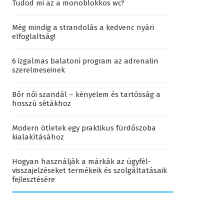
Tudod mi az a monoblokkos wc?
Még mindig a strandolás a kedvenc nyári
elfoglaltság!
6 izgalmas balatoni program az adrenalin
szerelmeseinek
Bőr női szandál – kényelem és tartósság a
hosszú sétákhoz
Modern ötletek egy praktikus fürdőszoba
kialakításához
Hogyan használják a márkák az ügyfél-
visszajelzéseket termékeik és szolgáltatásaik
fejlesztésére