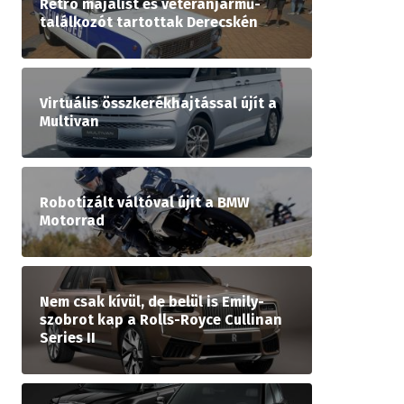
Retró majálist és veteránjármű-
találkozót tartottak Derecskén
Virtuális összkerékhajtással újít a
Multivan
Robotizált váltóval újít a BMW
Motorrad
Nem csak kívül, de belül is Emily-
szobrot kap a Rolls-Royce Cullinan
Series II