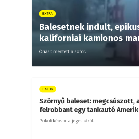
EXTRA
Balesetnek indult, epiku
kaliforniai kamionos ma
Óriásit mentett a sofőr.
EXTRA
Szörnyű baleset: megcsúszott, 
felrobbant egy tankautó Amerik
Pokoli képsor a jeges útról.