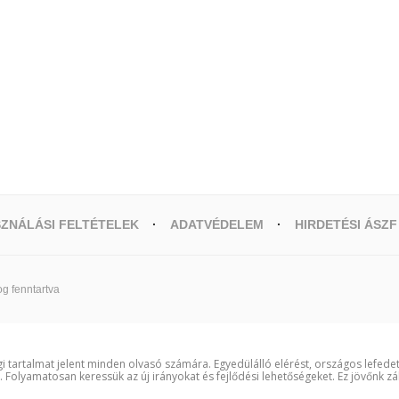
ZNÁLÁSI FELTÉTELEK
ADATVÉDELEM
HIRDETÉSI ÁSZF
g fenntartva
i tartalmat jelent minden olvasó számára. Egyedülálló elérést, országos lefede
t. Folyamatosan keressük az új irányokat és fejlődési lehetőségeket. Ez jövőnk zá