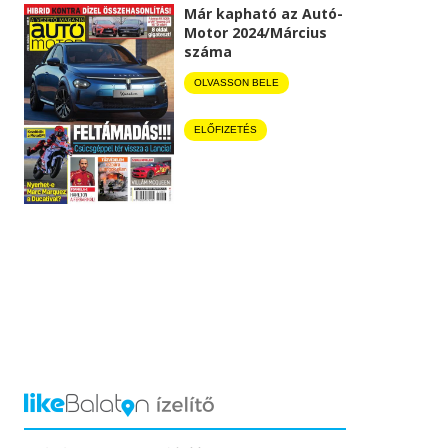
Már kapható az Autó-
Motor 2024/Március
száma
OLVASSON BELE
ELŐFIZETÉS