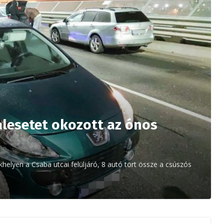
esetet okozott az ónos
helyen a Csaba utcai felüljáró, 8 autó tört össze a csúszós