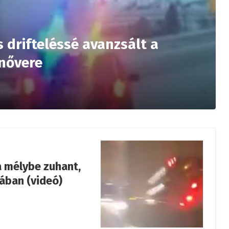
s drifteléssé avanzsált a
nővere
a mélybe zuhant,
ában (videó)