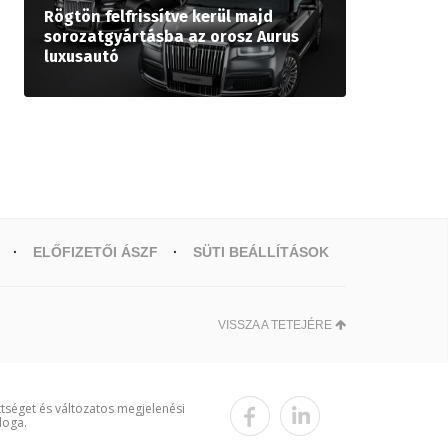
Rögtön felfrissítve kerül majd
sorozatgyártásba az orosz Aurus
luxusautó
ELŐFIZETŐI ÁSZF
SÜTI BEÁLLÍTÁSOK
VISSZA A TETEJÉRE
ttséget és változatos megjelenési
loga.