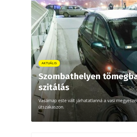
AKTUÁLIS
Szombathelyen tömegbal
szitálás
Vasárnap este vált járhatatlanná a vasi megyeszék
útszakaszon.