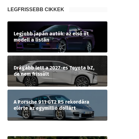
LEGFRISSEBB CIKKEK
Legjobb japán autók: az első öt
modell a listán
Drágább lett a 2027-es Toyota bZ,
de nem frissült
A Porsche 911 GT2 RS rekordára
elérte az egymillió dollárt