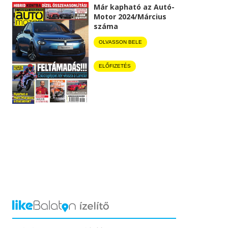
Már kapható az Autó-
Motor 2024/Március
száma
OLVASSON BELE
ELŐFIZETÉS