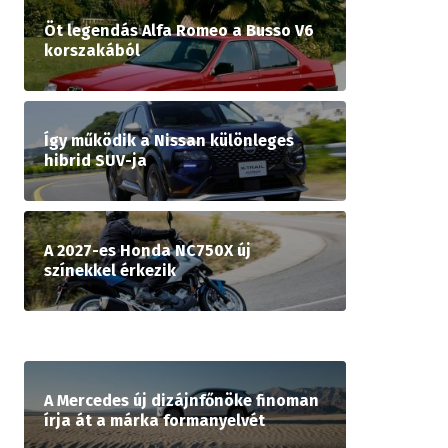
Öt legendás Alfa Romeo a Busso V6
korszakából
Így működik a Nissan különleges
hibrid SUV-ja
A 2027-es Honda NC750X új
színekkel érkezik
A Mercedes új dizájnfőnöke finoman
írja át a márka formanyelvét