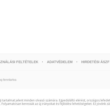
ZNÁLÁSI FELTÉTELEK
ADATVÉDELEM
HIRDETÉSI ÁSZF
g fenntartva
i tartalmat jelent minden olvasó számára. Egyedülálló elérést, országos lefede
t. Folyamatosan keressük az új irányokat és fejlődési lehetőségeket. Ez jövőnk zá