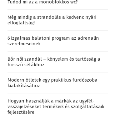
Tudod mi az a monoblokkos wc?
Még mindig a strandolás a kedvenc nyári
elfoglaltság!
6 izgalmas balatoni program az adrenalin
szerelmeseinek
Bőr női szandál – kényelem és tartósság a
hosszú sétákhoz
Modern ötletek egy praktikus fürdőszoba
kialakításához
Hogyan használják a márkák az ügyfél-
visszajelzéseket termékeik és szolgáltatásaik
fejlesztésére