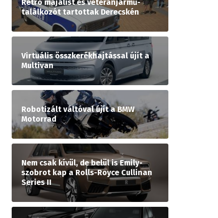
Retró majálist és veteránjármű-
találkozót tartottak Derecskén
Virtuális összkerékhajtással újít a
Multivan
Robotizált váltóval újít a BMW
Motorrad
Nem csak kívül, de belül is Emily-
szobrot kap a Rolls-Royce Cullinan
Series II