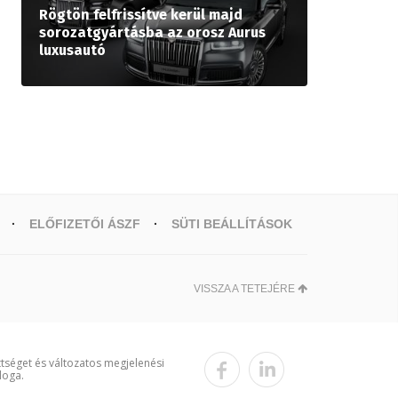
Rögtön felfrissítve kerül majd
sorozatgyártásba az orosz Aurus
luxusautó
ELŐFIZETŐI ÁSZF
SÜTI BEÁLLÍTÁSOK
VISSZA A TETEJÉRE
ttséget és változatos megjelenési
loga.