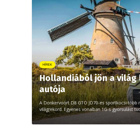
HÍREK
Hollandiából jön a világ
autója
A Donkervoort D8 GTO JD70-es sportkocsi több mi
világrekord. Egyenes vonalban 1G-s gyorsulást tu