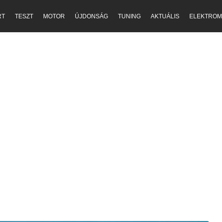
RT
TESZT
MOTOR
ÚJDONSÁG
TUNING
AKTUÁLIS
ELEKTROM