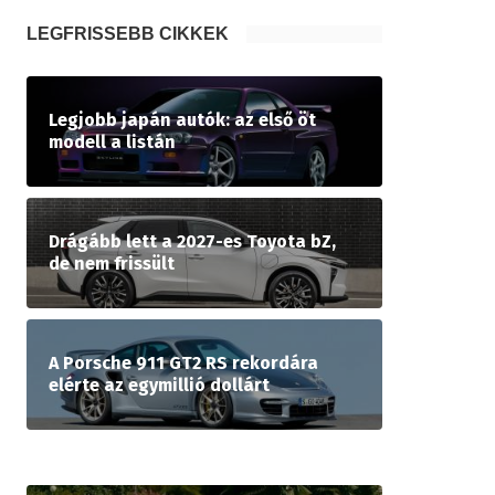
LEGFRISSEBB CIKKEK
Legjobb japán autók: az első öt
modell a listán
Drágább lett a 2027-es Toyota bZ,
de nem frissült
A Porsche 911 GT2 RS rekordára
elérte az egymillió dollárt