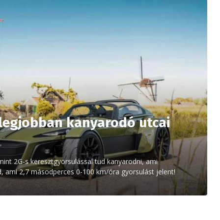
 legjobban kanyarodó utcai
nt 2G-s keresztgyorsulással tud kanyarodni, ami
d, ami 2,7 másodperces 0-100 km/óra gyorsulást jelent!