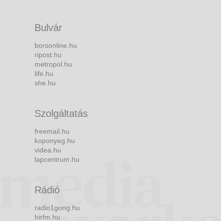
Bulvár
borsonline.hu
ripost.hu
metropol.hu
life.hu
she.hu
Szolgáltatás
freemail.hu
koponyeg.hu
videa.hu
lapcentrum.hu
Rádió
radio1gong.hu
hirfm.hu