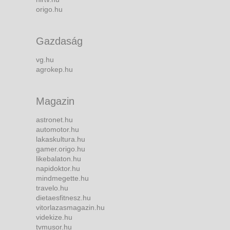
origo.hu
Gazdaság
vg.hu
agrokep.hu
Magazin
astronet.hu
automotor.hu
lakaskultura.hu
gamer.origo.hu
likebalaton.hu
napidoktor.hu
mindmegette.hu
travelo.hu
dietaesfitnesz.hu
vitorlazasmagazin.hu
videkize.hu
tvmusor.hu