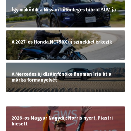
Így működik a Nissan különleges hibrid SUV-ja
A 2027-es Honda NC750X új színekkel érkezik
A Mercedes új dizájnfőnöke finoman írja át a
márka formanyelvét
2026-os Magyar Nagydíj: Norris nyert, Piastri
kiesett