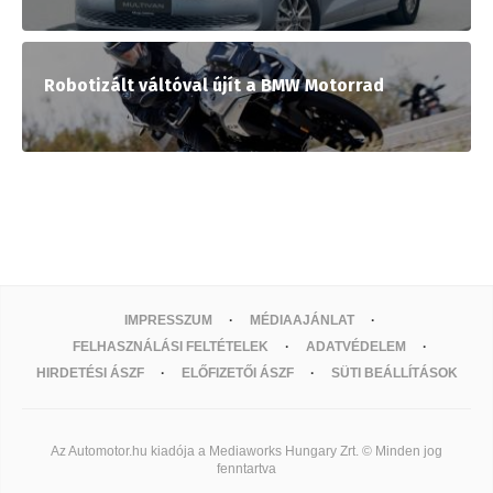
Robotizált váltóval újít a BMW Motorrad
IMPRESSZUM
MÉDIAAJÁNLAT
FELHASZNÁLÁSI FELTÉTELEK
ADATVÉDELEM
HIRDETÉSI ÁSZF
ELŐFIZETŐI ÁSZF
SÜTI BEÁLLÍTÁSOK
Az Automotor.hu kiadója a Mediaworks Hungary Zrt. © Minden jog
fenntartva