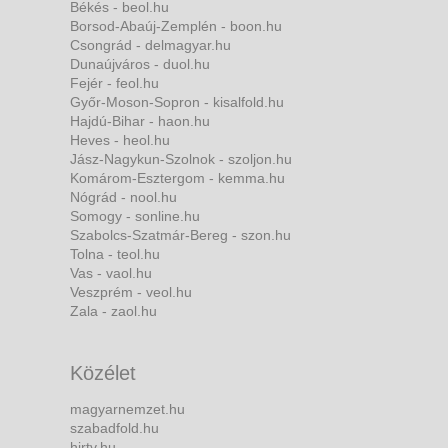
Békés - beol.hu
Borsod-Abaúj-Zemplén - boon.hu
Csongrád - delmagyar.hu
Dunaújváros - duol.hu
Fejér - feol.hu
Győr-Moson-Sopron - kisalfold.hu
Hajdú-Bihar - haon.hu
Heves - heol.hu
Jász-Nagykun-Szolnok - szoljon.hu
Komárom-Esztergom - kemma.hu
Nógrád - nool.hu
Somogy - sonline.hu
Szabolcs-Szatmár-Bereg - szon.hu
Tolna - teol.hu
Vas - vaol.hu
Veszprém - veol.hu
Zala - zaol.hu
Közélet
magyarnemzet.hu
szabadfold.hu
hirtv.hu