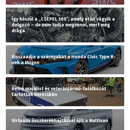
Így készül a „CSEPEL 100”, amely után vágyik a
dolgozó – de nem tudja megvenni, mert még
drága
Visszaadja a szárnyakat a Honda Civic Type R-
nek a Mugen
Retró majálist és veteránjármű-találkozót
tartottak Derecskén
Virtuális összkerékhajtással újít a Multivan