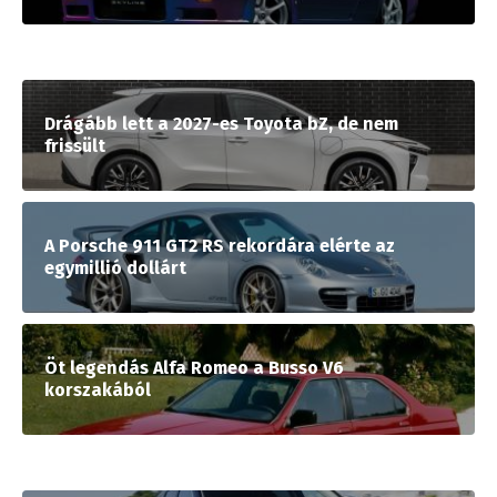
Drágább lett a 2027-es Toyota bZ, de nem
frissült
A Porsche 911 GT2 RS rekordára elérte az
egymillió dollárt
Öt legendás Alfa Romeo a Busso V6
korszakából