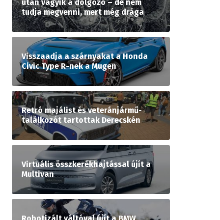
után vágyik a dolgozó – de nem
tudja megvenni, mert még drága
Visszaadja a szárnyakat a Honda
Civic Type R-nek a Mugen
Retró majálist és veteránjármű-
találkozót tartottak Derecskén
Virtuális összkerékhajtással újít a
Multivan
Robotizált váltóval újít a BMW