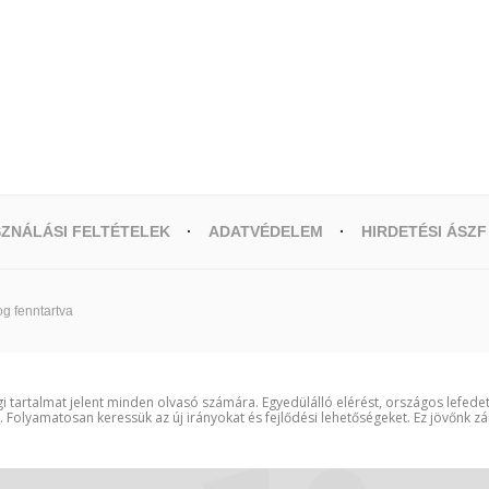
ZNÁLÁSI FELTÉTELEK
ADATVÉDELEM
HIRDETÉSI ÁSZF
g fenntartva
i tartalmat jelent minden olvasó számára. Egyedülálló elérést, országos lefede
t. Folyamatosan keressük az új irányokat és fejlődési lehetőségeket. Ez jövőnk zá