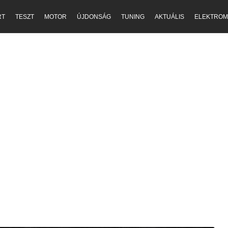
RT
TESZT
MOTOR
ÚJDONSÁG
TUNING
AKTUÁLIS
ELEKTROM