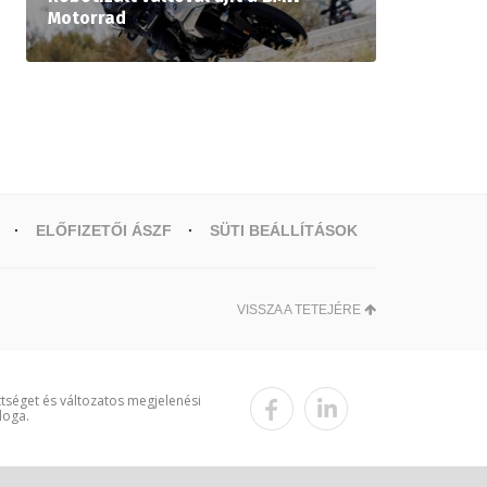
Motorrad
ELŐFIZETŐI ÁSZF
SÜTI BEÁLLÍTÁSOK
VISSZA A TETEJÉRE
ttséget és változatos megjelenési
loga.