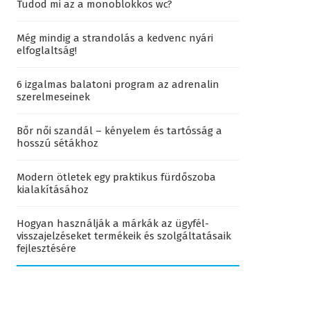
Tudod mi az a monoblokkos wc?
Még mindig a strandolás a kedvenc nyári
elfoglaltság!
6 izgalmas balatoni program az adrenalin
szerelmeseinek
Bőr női szandál – kényelem és tartósság a
hosszú sétákhoz
Modern ötletek egy praktikus fürdőszoba
kialakításához
Hogyan használják a márkák az ügyfél-
visszajelzéseket termékeik és szolgáltatásaik
fejlesztésére