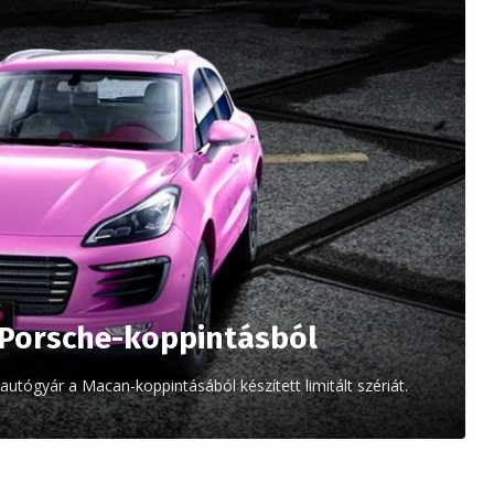
a Porsche-koppintásból
tógyár a Macan-koppintásából készített limitált szériát.