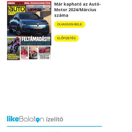
Már kapható az Autó-
Motor 2024/Március
száma
OLVASSON BELE
ELŐFIZETÉS