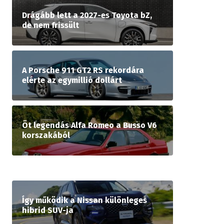
Drágább lett a 2027-es Toyota bZ,
de nem frissült
A Porsche 911 GT2 RS rekordára
elérte az egymillió dollárt
Öt legendás Alfa Romeo a Busso V6
korszakából
Így működik a Nissan különleges
hibrid SUV-ja