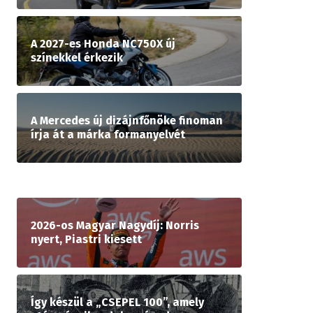
A 2027-es Honda NC750X új
színekkel érkezik
A Mercedes új dizájnfőnöke finoman
írja át a márka formanyelvét
2026-os Magyar Nagydíj: Norris
nyert, Piastri kiesett
Így készül a „CSEPEL 100”, amely