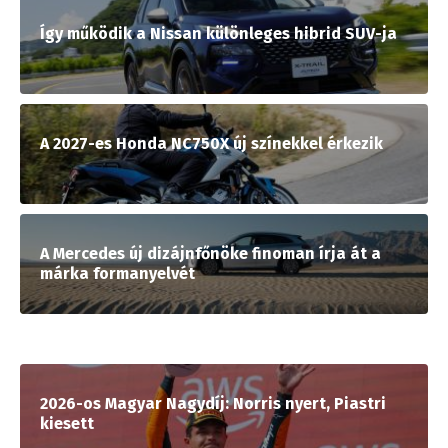
Így működik a Nissan különleges hibrid SUV-ja
A 2027-es Honda NC750X új színekkel érkezik
A Mercedes új dizájnfőnöke finoman írja át a
márka formanyelvét
2026-os Magyar Nagydíj: Norris nyert, Piastri
kiesett