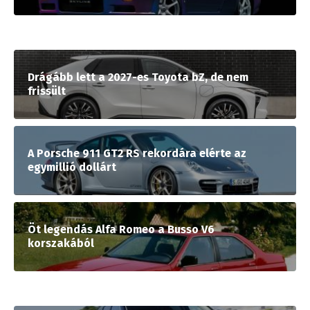
Drágább lett a 2027-es Toyota bZ, de nem
frissült
A Porsche 911 GT2 RS rekordára elérte az
egymillió dollárt
Öt legendás Alfa Romeo a Busso V6
korszakából