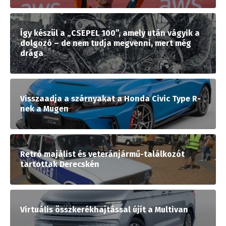
Így készül a „CSEPEL 100”, amely után vágyik a
dolgozó – de nem tudja megvenni, mert még
drága
Visszaadja a szárnyakat a Honda Civic Type R-
nek a Mugen
Retró majálist és veteránjármű-találkozót
tartottak Derecskén
Virtuális összkerékhajtással újít a Multivan