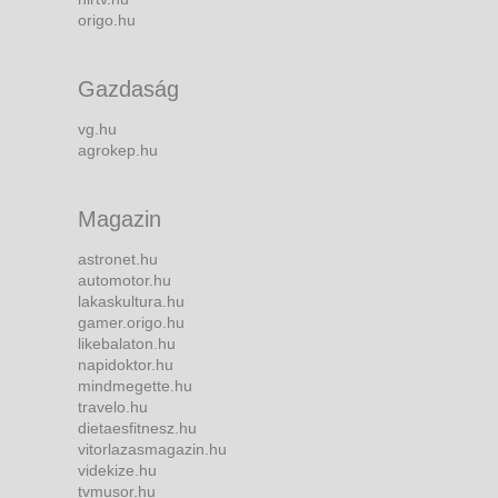
origo.hu
Gazdaság
vg.hu
agrokep.hu
Magazin
astronet.hu
automotor.hu
lakaskultura.hu
gamer.origo.hu
likebalaton.hu
napidoktor.hu
mindmegette.hu
travelo.hu
dietaesfitnesz.hu
vitorlazasmagazin.hu
videkize.hu
tvmusor.hu