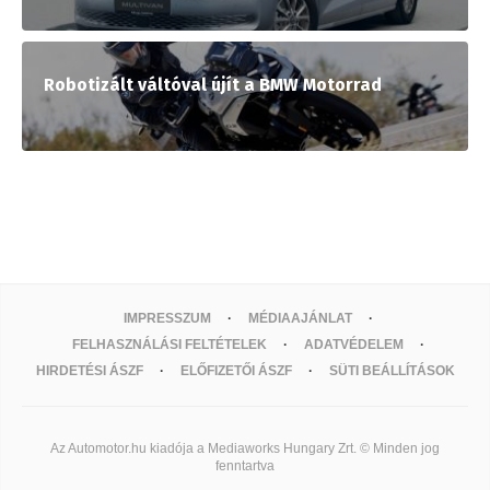
Robotizált váltóval újít a BMW Motorrad
IMPRESSZUM
MÉDIAAJÁNLAT
FELHASZNÁLÁSI FELTÉTELEK
ADATVÉDELEM
HIRDETÉSI ÁSZF
ELŐFIZETŐI ÁSZF
SÜTI BEÁLLÍTÁSOK
Az Automotor.hu kiadója a Mediaworks Hungary Zrt. © Minden jog
fenntartva