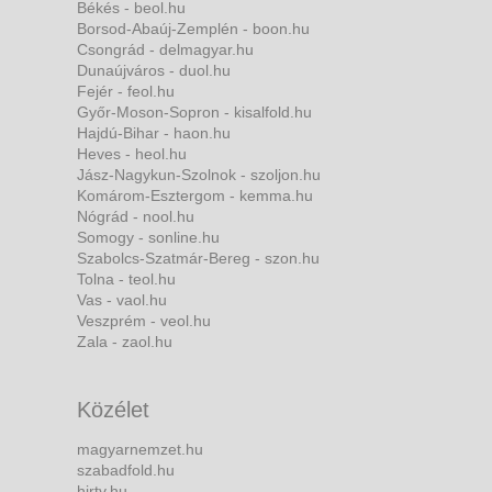
Békés - beol.hu
Borsod-Abaúj-Zemplén - boon.hu
Csongrád - delmagyar.hu
Dunaújváros - duol.hu
Fejér - feol.hu
Győr-Moson-Sopron - kisalfold.hu
Hajdú-Bihar - haon.hu
Heves - heol.hu
Jász-Nagykun-Szolnok - szoljon.hu
Komárom-Esztergom - kemma.hu
Nógrád - nool.hu
Somogy - sonline.hu
Szabolcs-Szatmár-Bereg - szon.hu
Tolna - teol.hu
Vas - vaol.hu
Veszprém - veol.hu
Zala - zaol.hu
Közélet
magyarnemzet.hu
szabadfold.hu
hirtv.hu