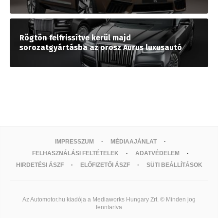
Rögtön felfrissítve kerül majd
sorozatgyártásba az orosz Aurus luxusautó
IMPRESSZUM
MÉDIAAJÁNLAT
FELHASZNÁLÁSI FELTÉTELEK
ADATVÉDELEM
HIRDETÉSI ÁSZF
ELŐFIZETŐI ÁSZF
SÜTI BEÁLLÍTÁSOK
Az Automotor.hu kiadója a Mediaworks Hungary Zrt. © Minden jog
fenntartva