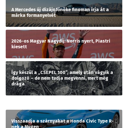
A Mercedes új dizájnfőnöke finoman írja át a
márka formanyelvét
2026-os Magyar Nagydíj: Norris nyert, Piastri
kiesett
Így készül a „CSEPEL 100”, amely után vágyik a
dolgozó – de nem tudja megvenni, mert még
drága
Visszaadja a szárnyakat a Honda Civic Type R-
nek a Mugen