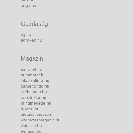
origo.hu
Gazdaság
vg.hu
agrokep.hu
Magazin
astronet.hu
automotor.hu
lakaskultura.hu
gamer.origo.hu
likebalaton.hu
napidoktor.hu
mindmegette.hu
travelo.hu
dietaesfitnesz.hu
vitorlazasmagazin.hu
videkize.hu
tvmusor.hu