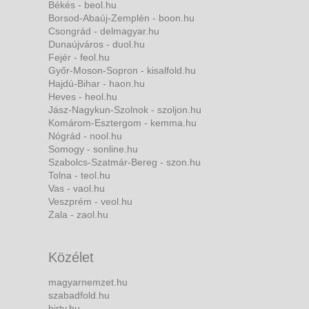
Békés - beol.hu
Borsod-Abaúj-Zemplén - boon.hu
Csongrád - delmagyar.hu
Dunaújváros - duol.hu
Fejér - feol.hu
Győr-Moson-Sopron - kisalfold.hu
Hajdú-Bihar - haon.hu
Heves - heol.hu
Jász-Nagykun-Szolnok - szoljon.hu
Komárom-Esztergom - kemma.hu
Nógrád - nool.hu
Somogy - sonline.hu
Szabolcs-Szatmár-Bereg - szon.hu
Tolna - teol.hu
Vas - vaol.hu
Veszprém - veol.hu
Zala - zaol.hu
Közélet
magyarnemzet.hu
szabadfold.hu
hirtv.hu