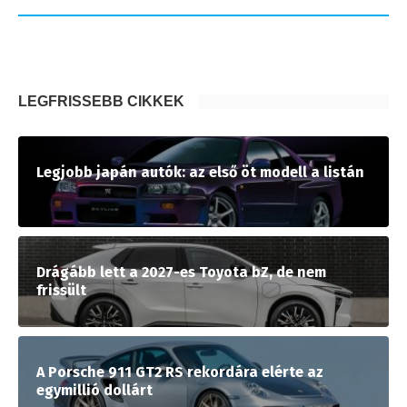
LEGFRISSEBB CIKKEK
Legjobb japán autók: az első öt modell a listán
Drágább lett a 2027-es Toyota bZ, de nem
frissült
A Porsche 911 GT2 RS rekordára elérte az
egymillió dollárt