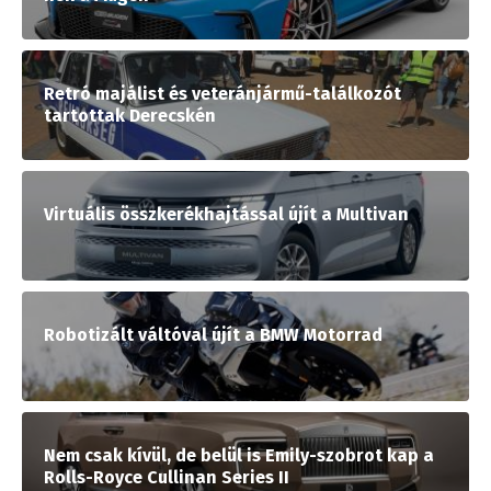
Retró majálist és veteránjármű-találkozót
tartottak Derecskén
Virtuális összkerékhajtással újít a Multivan
Robotizált váltóval újít a BMW Motorrad
Nem csak kívül, de belül is Emily-szobrot kap a
Rolls-Royce Cullinan Series II