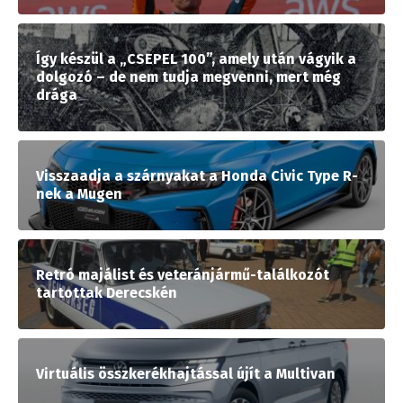
Így készül a „CSEPEL 100”, amely után vágyik a
dolgozó – de nem tudja megvenni, mert még
drága
Visszaadja a szárnyakat a Honda Civic Type R-
nek a Mugen
Retró majálist és veteránjármű-találkozót
tartottak Derecskén
Virtuális összkerékhajtással újít a Multivan