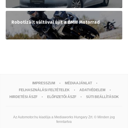
Robotizált váltóval újít a BMW Motorrad
IMPRESSZUM
MÉDIAAJÁNLAT
FELHASZNÁLÁSI FELTÉTELEK
ADATVÉDELEM
HIRDETÉSI ÁSZF
ELŐFIZETŐI ÁSZF
SÜTI BEÁLLÍTÁSOK
Az Automotor.hu kiadója a Mediaworks Hungary Zrt. © Minden jog
fenntartva