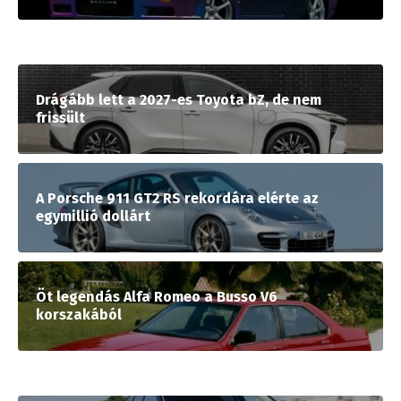
Drágább lett a 2027-es Toyota bZ, de nem
frissült
A Porsche 911 GT2 RS rekordára elérte az
egymillió dollárt
Öt legendás Alfa Romeo a Busso V6
korszakából