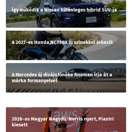
Így működik a Nissan különleges hibrid SUV-ja
A 2027-es Honda NC750X új színekkel érkezik
A Mercedes új dizájnfőnöke finoman írja át a
márka formanyelvét
2026-os Magyar Nagydíj: Norris nyert, Piastri
kiesett