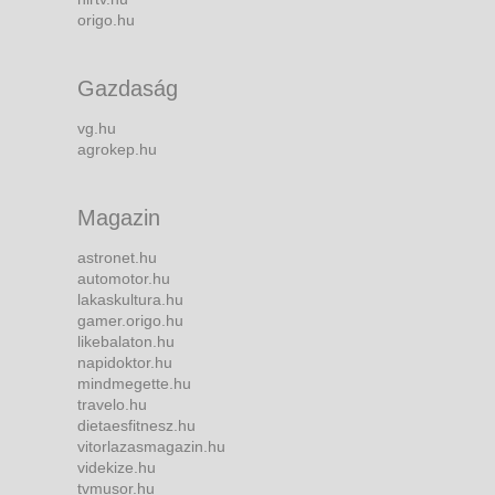
origo.hu
Gazdaság
vg.hu
agrokep.hu
Magazin
astronet.hu
automotor.hu
lakaskultura.hu
gamer.origo.hu
likebalaton.hu
napidoktor.hu
mindmegette.hu
travelo.hu
dietaesfitnesz.hu
vitorlazasmagazin.hu
videkize.hu
tvmusor.hu