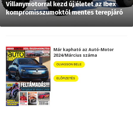
Villanymotorral kezd új életet az Ibex
kompromisszumoktól mentes terepjáró
Már kapható az Autó-Motor
2024/Március száma
OLVASSON BELE
ELŐFIZETÉS