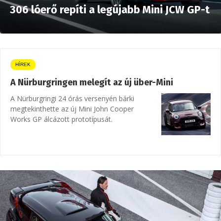
306 lóerő repíti a legújabb Mini JCW GP-t
HÍREK
A Nürburgringen melegít az új über-Mini
A Nürburgringi 24 órás versenyén bárki
megtekinthette az új Mini John Cooper
Works GP álcázott prototípusát.