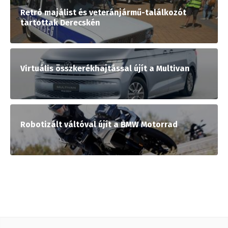
Retró majálist és veteránjármű-találkozót
tartottak Derecskén
Virtuális összkerékhajtással újít a Multivan
Robotizált váltóval újít a BMW Motorrad