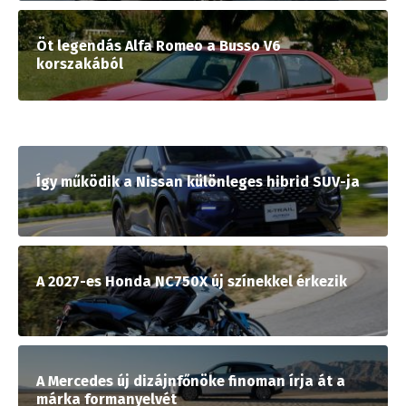
Öt legendás Alfa Romeo a Busso V6
korszakából
Így működik a Nissan különleges hibrid SUV-ja
A 2027-es Honda NC750X új színekkel érkezik
A Mercedes új dizájnfőnöke finoman írja át a
márka formanyelvét