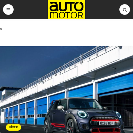
»
HÍREK