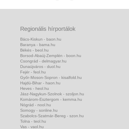
Regionális hírportálok
Bács-Kiskun - baon.hu
Baranya - bama.hu
Békés - beol.hu
Borsod-Abaúj-Zemplén - boon.hu
Csongrád - delmagyar.hu
Dunaújváros - duol.hu
Fejér - feol.hu
Győr-Moson-Sopron - kisalfold.hu
Hajdú-Bihar - haon.hu
Heves - heol.hu
Jász-Nagykun-Szolnok - szoljon.hu
Komárom-Esztergom - kemma.hu
Nógrád - nool.hu
Somogy - sonline.hu
Szabolcs-Szatmár-Bereg - szon.hu
Tolna - teol.hu
Vas - vaol.hu