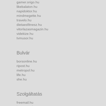
gamer.origo.hu
likebalaton.hu
napidoktor.hu
mindmegette.hu
travelo.hu
dietaesfitnesz.hu
vitorlazasmagazin.hu
videkize.hu
tvmusor.hu
Bulvár
borsonline.hu
ripost.hu
metropol.hu
life.hu
she.hu
Szolgáltatás
freemail.hu