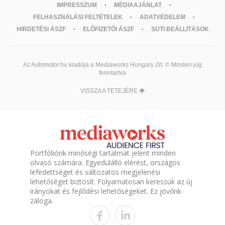
IMPRESSZUM
MÉDIAAJÁNLAT
FELHASZNÁLÁSI FELTÉTELEK
ADATVÉDELEM
HIRDETÉSI ÁSZF
ELŐFIZETŐI ÁSZF
SÜTI BEÁLLÍTÁSOK
Az Automotor.hu kiadója a Mediaworks Hungary Zrt. © Minden jog
fenntartva
VISSZA A TETEJÉRE
Portfóliónk minőségi tartalmat jelent minden
olvasó számára. Egyedülálló elérést, országos
lefedettséget és változatos megjelenési
lehetőséget biztosít. Folyamatosan keressük az új
irányokat és fejlődési lehetőségeket. Ez jövőnk
záloga.