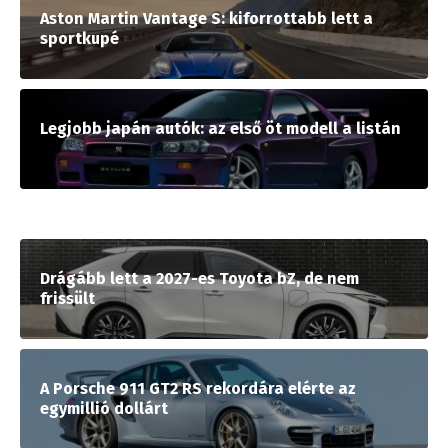
Aston Martin Vantage S: kiforrottabb lett a
sportkupé
Legjobb japán autók: az első öt modell a listán
Drágább lett a 2027-es Toyota bZ, de nem
frissült
A Porsche 911 GT2 RS rekordára elérte az
egymillió dollárt