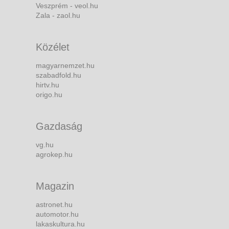
Veszprém - veol.hu
Zala - zaol.hu
Közélet
magyarnemzet.hu
szabadfold.hu
hirtv.hu
origo.hu
Gazdaság
vg.hu
agrokep.hu
Magazin
astronet.hu
automotor.hu
lakaskultura.hu