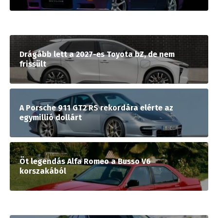
Drágább lett a 2027-es Toyota bZ, de nem
frissült
A Porsche 911 GT2 RS rekordára elérte az
egymillió dollárt
Öt legendás Alfa Romeo a Busso V6
korszakából