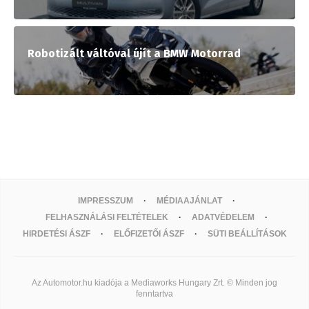
Robotizált váltóval újít a BMW Motorrad
IMPRESSZUM
MÉDIAAJÁNLAT
FELHASZNÁLÁSI FELTÉTELEK
ADATVÉDELEM
HIRDETÉSI ÁSZF
ELŐFIZETŐI ÁSZF
SÜTI BEÁLLÍTÁSOK
Az Automotor.hu kiadója a Mediaworks Hungary Zrt. © Minden jog
fenntartva