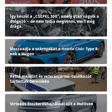
Így készül a „CSEPEL 100”, amely után vágyik a
dolgozó – de nem tudja megvenni, mert még
drága
Visszaadja a szárnyakat a Honda Civic Type R-
nek a Mugen
Retró majálist és veteránjármű-találkozót
tartottak Derecskén
Virtuális összkerékhajtással újít a Multivan