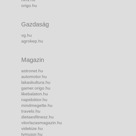
origo.hu
Gazdaság
vg.hu
agrokep.hu
Magazin
astronet.hu
automotor.hu
lakaskultura.hu
gamer.origo.hu
likebalaton.hu
napidoktor.hu
mindmegette.hu
travelo.hu
dietaesfitnesz.hu
vitorlazasmagazin.hu
videkize.hu
tvmusor.hu