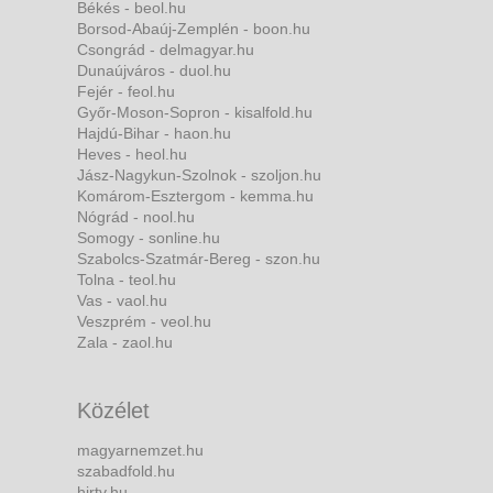
Békés - beol.hu
Borsod-Abaúj-Zemplén - boon.hu
Csongrád - delmagyar.hu
Dunaújváros - duol.hu
Fejér - feol.hu
Győr-Moson-Sopron - kisalfold.hu
Hajdú-Bihar - haon.hu
Heves - heol.hu
Jász-Nagykun-Szolnok - szoljon.hu
Komárom-Esztergom - kemma.hu
Nógrád - nool.hu
Somogy - sonline.hu
Szabolcs-Szatmár-Bereg - szon.hu
Tolna - teol.hu
Vas - vaol.hu
Veszprém - veol.hu
Zala - zaol.hu
Közélet
magyarnemzet.hu
szabadfold.hu
hirtv.hu