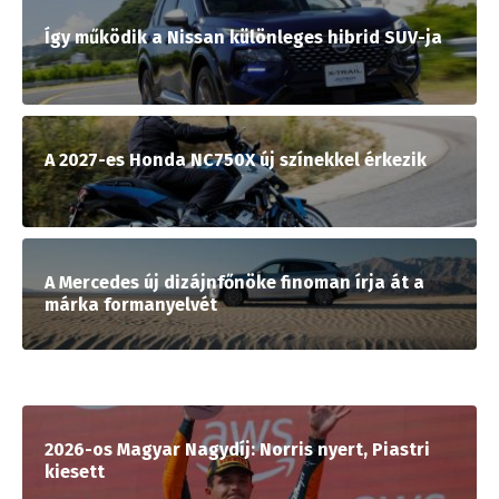
Így működik a Nissan különleges hibrid SUV-ja
A 2027-es Honda NC750X új színekkel érkezik
A Mercedes új dizájnfőnöke finoman írja át a
márka formanyelvét
2026-os Magyar Nagydíj: Norris nyert, Piastri
kiesett