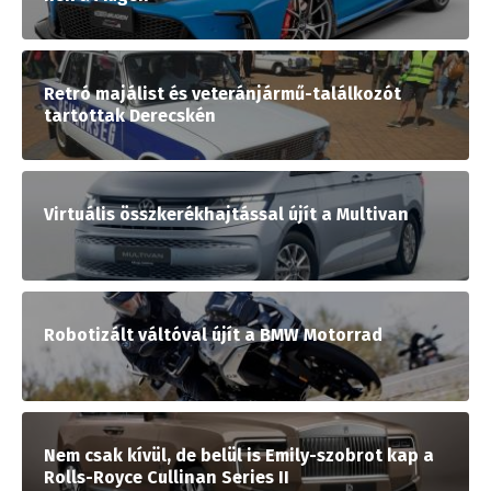
Retró majálist és veteránjármű-találkozót
tartottak Derecskén
Virtuális összkerékhajtással újít a Multivan
Robotizált váltóval újít a BMW Motorrad
Nem csak kívül, de belül is Emily-szobrot kap a
Rolls-Royce Cullinan Series II