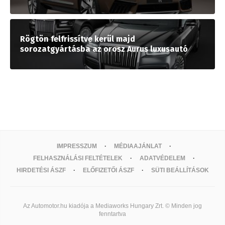
Rögtön felfrissítve kerül majd
sorozatgyártásba az orosz Aurus luxusautó
IMPRESSZUM
MÉDIAAJÁNLAT
FELHASZNÁLÁSI FELTÉTELEK
ADATVÉDELEM
HIRDETÉSI ÁSZF
ELŐFIZETŐI ÁSZF
SÜTI BEÁLLÍTÁSOK
Az Automotor.hu kiadója a Mediaworks Hungary Zrt. © Minden jog
fenntartva