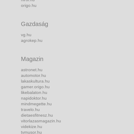
origo.hu
Gazdaság
vg.hu
agrokep.hu
Magazin
astronet.hu
automotor.hu
lakaskultura.hu
gamer.origo.hu
likebalaton.hu
napidoktor.hu
mindmegette.hu
travelo.hu
dietaesfitnesz.hu
vitorlazasmagazin.hu
videkize.hu
tvmusor.hu