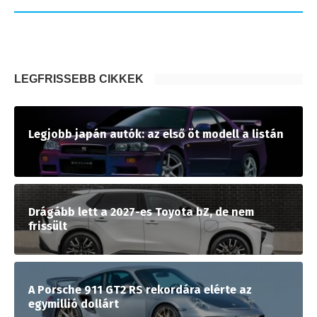
LEGFRISSEBB CIKKEK
Legjobb japán autók: az első öt modell a listán
Drágább lett a 2027-es Toyota bZ, de nem
frissült
A Porsche 911 GT2 RS rekordára elérte az
egymillió dollárt