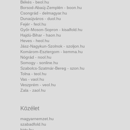
Békés - beol.hu
Borsod-Abaúj-Zemplén - boon.hu
Csongrád - delmagyar.hu
Dunaújváros - duol.hu
Fejér - feol.hu
Győr-Moson-Sopron - kisalfold.hu
Hajdú-Bihar - haon.hu
Heves - heol.hu
Jász-Nagykun-Szolnok - szoljon.hu
Komárom-Esztergom - kemma.hu
Nógrád - nool.hu
Somogy - sonline.hu
Szabolcs-Szatmár-Bereg - szon.hu
Tolna - teol.hu
Vas - vaol.hu
Veszprém - veol.hu
Zala - zaol.hu
Közélet
magyarnemzet.hu
szabadfold.hu
hirtv.hu