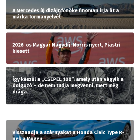
A Mercedes új dizájnfőnöke finoman írja át a
márka formanyelvét
2026-os Magyar Nagydíj: Norris nyert, Piastri
kiesett
Így készül a „CSEPEL 100”, amely után vágyik a
dolgozó – de nem tudja megvenni, mert még
drága
Visszaadja a szárnyakat a Honda Civic Type R-
nek a Mugen