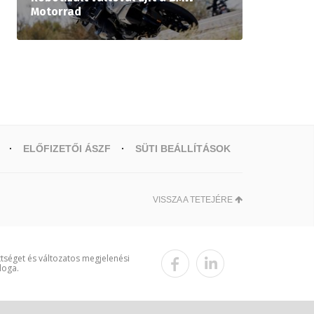
Motorrad
ELŐFIZETŐI ÁSZF
SÜTI BEÁLLÍTÁSOK
VISSZA A TETEJÉRE
ttséget és változatos megjelenési
loga.