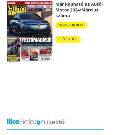
Már kapható az Autó-
Motor 2024/Március
száma
OLVASSON BELE
ELŐFIZETÉS