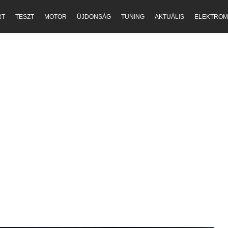
RT
TESZT
MOTOR
ÚJDONSÁG
TUNING
AKTUÁLIS
ELEKTROM