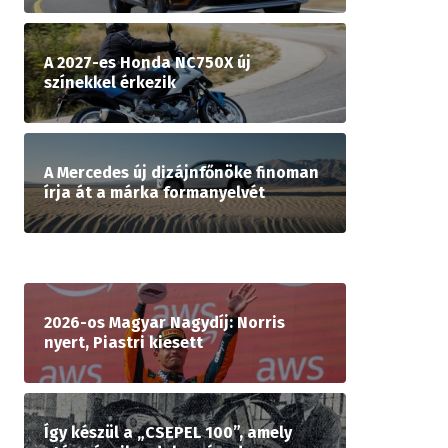
A 2027-es Honda NC750X új
színekkel érkezik
A Mercedes új dizájnfőnöke finoman
írja át a márka formanyelvét
2026-os Magyar Nagydíj: Norris
nyert, Piastri kiesett
Így készül a „CSEPEL 100”, amely