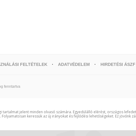
ZNÁLÁSI FELTÉTELEK
ADATVÉDELEM
HIRDETÉSI ÁSZF
g fenntartva
i tartalmat jelent minden olvasó számára. Egyedülálló elérést, országos lefede
t. Folyamatosan keressük az új irányokat és fejlődési lehetőségeket. Ez jövőnk zá