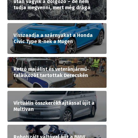
után vágyik a dolgozó – de nem
tudja megvenni, mert még drága
Visszaadja a szárnyakat a Honda
Civic Type R-nek a Mugen
Retró majálist és veteránjármű-
találkozót tartottak Derecskén
Virtuális összkerékhajtással újít a
Multivan
Robotizált váltóval újít a BMW