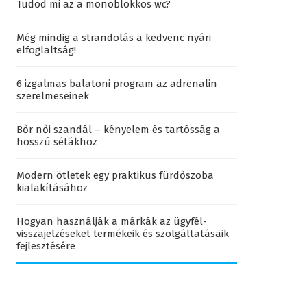
Tudod mi az a monoblokkos wc?
Még mindig a strandolás a kedvenc nyári
elfoglaltság!
6 izgalmas balatoni program az adrenalin
szerelmeseinek
Bőr női szandál – kényelem és tartósság a
hosszú sétákhoz
Modern ötletek egy praktikus fürdőszoba
kialakításához
Hogyan használják a márkák az ügyfél-
visszajelzéseket termékeik és szolgáltatásaik
fejlesztésére