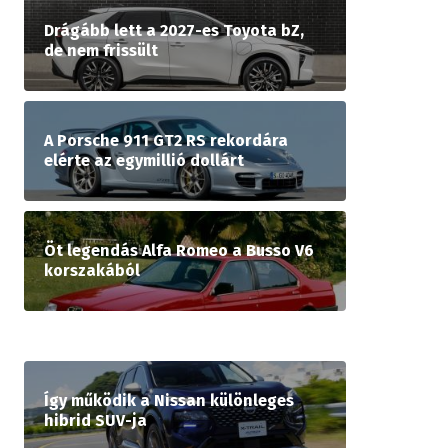
Drágább lett a 2027-es Toyota bZ,
de nem frissült
A Porsche 911 GT2 RS rekordára
elérte az egymillió dollárt
Öt legendás Alfa Romeo a Busso V6
korszakából
Így működik a Nissan különleges
hibrid SUV-ja