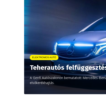
ELEKTROMOS AUTÓ
Teherautós felfüggeszté
A Genfi Autószalonon bemutatott Mercedes-Benz 
elsőkerékhajtás.