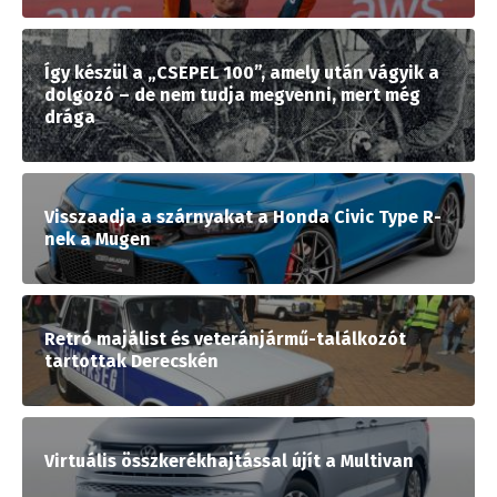
Így készül a „CSEPEL 100”, amely után vágyik a
dolgozó – de nem tudja megvenni, mert még
drága
Visszaadja a szárnyakat a Honda Civic Type R-
nek a Mugen
Retró majálist és veteránjármű-találkozót
tartottak Derecskén
Virtuális összkerékhajtással újít a Multivan