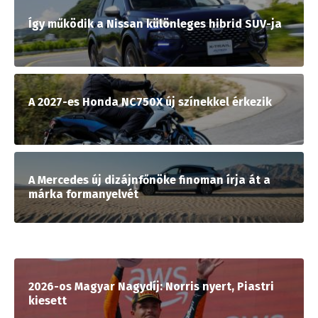
Így működik a Nissan különleges hibrid SUV-ja
A 2027-es Honda NC750X új színekkel érkezik
A Mercedes új dizájnfőnöke finoman írja át a
márka formanyelvét
2026-os Magyar Nagydíj: Norris nyert, Piastri
kiesett