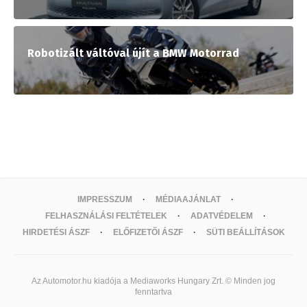
Robotizált váltóval újít a BMW Motorrad
IMPRESSZUM
MÉDIAAJÁNLAT
FELHASZNÁLÁSI FELTÉTELEK
ADATVÉDELEM
HIRDETÉSI ÁSZF
ELŐFIZETŐI ÁSZF
SÜTI BEÁLLÍTÁSOK
Az Automotor.hu kiadója a Mediaworks Hungary Zrt. © Minden jog
fenntartva