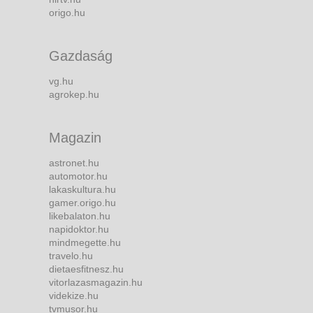
origo.hu
Gazdaság
vg.hu
agrokep.hu
Magazin
astronet.hu
automotor.hu
lakaskultura.hu
gamer.origo.hu
likebalaton.hu
napidoktor.hu
mindmegette.hu
travelo.hu
dietaesfitnesz.hu
vitorlazasmagazin.hu
videkize.hu
tvmusor.hu