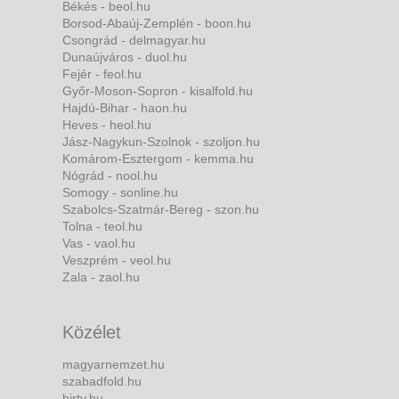
Békés - beol.hu
Borsod-Abaúj-Zemplén - boon.hu
Csongrád - delmagyar.hu
Dunaújváros - duol.hu
Fejér - feol.hu
Győr-Moson-Sopron - kisalfold.hu
Hajdú-Bihar - haon.hu
Heves - heol.hu
Jász-Nagykun-Szolnok - szoljon.hu
Komárom-Esztergom - kemma.hu
Nógrád - nool.hu
Somogy - sonline.hu
Szabolcs-Szatmár-Bereg - szon.hu
Tolna - teol.hu
Vas - vaol.hu
Veszprém - veol.hu
Zala - zaol.hu
Közélet
magyarnemzet.hu
szabadfold.hu
hirtv.hu