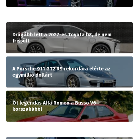
Drágább lett a 2027-es Toyota bZ, de nem
frissült
A Porsche 911 GT2 RS rekordára elérte az
egymillió dollárt
Öt legendás Alfa Romeo a Busso V6
korszakából