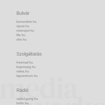
Bulvár
borsonline.hu
ripost.hu
metropol.hu
life.hu
she.hu
Szolgáltatás
freemail.hu
koponyeg.hu
videa.hu
lapcentrum.hu
Rádió
radio1gong.hu
hirfm.hu