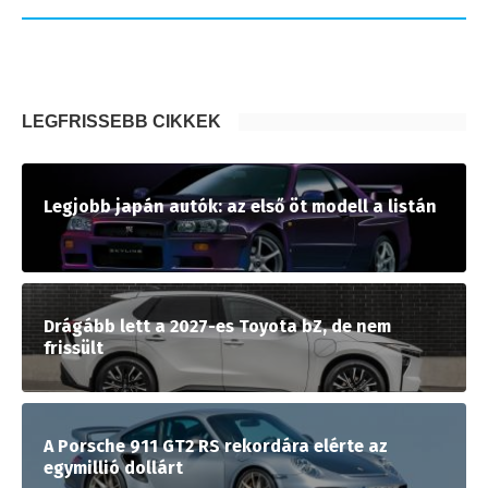
LEGFRISSEBB CIKKEK
Legjobb japán autók: az első öt modell a listán
Drágább lett a 2027-es Toyota bZ, de nem
frissült
A Porsche 911 GT2 RS rekordára elérte az
egymillió dollárt