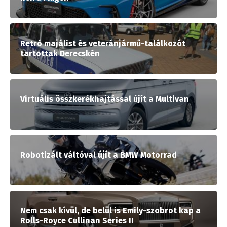
Retró majálist és veteránjármű-találkozót
tartottak Derecskén
Virtuális összkerékhajtással újít a Multivan
Robotizált váltóval újít a BMW Motorrad
Nem csak kívül, de belül is Emily-szobrot kap a
Rolls-Royce Cullinan Series II