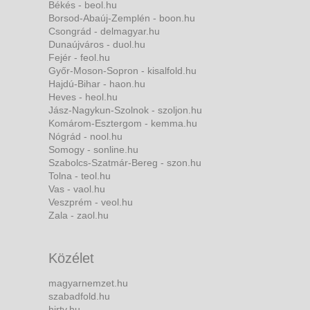
Békés - beol.hu
Borsod-Abaúj-Zemplén - boon.hu
Csongrád - delmagyar.hu
Dunaújváros - duol.hu
Fejér - feol.hu
Győr-Moson-Sopron - kisalfold.hu
Hajdú-Bihar - haon.hu
Heves - heol.hu
Jász-Nagykun-Szolnok - szoljon.hu
Komárom-Esztergom - kemma.hu
Nógrád - nool.hu
Somogy - sonline.hu
Szabolcs-Szatmár-Bereg - szon.hu
Tolna - teol.hu
Vas - vaol.hu
Veszprém - veol.hu
Zala - zaol.hu
Közélet
magyarnemzet.hu
szabadfold.hu
hirtv.hu