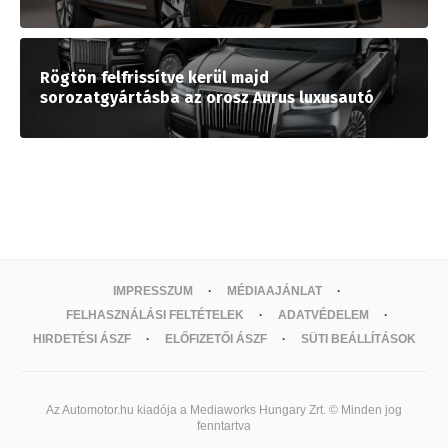
Rögtön felfrissítve kerül majd
sorozatgyártásba az orosz Aurus luxusautó
IMPRESSZUM
MÉDIAAJÁNLAT
FELHASZNÁLÁSI FELTÉTELEK
ADATVÉDELEM
HIRDETÉSI ÁSZF
ELŐFIZETŐI ÁSZF
SÜTI BEÁLLÍTÁSOK
Az Automotor.hu kiadója a Mediaworks Hungary Zrt. © Minden jog
fenntartva