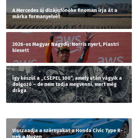
A Mercedes új dizájnfőnöke finoman írja át a
márka formanyelvét
2026-os Magyar Nagydíj: Norris nyert, Piastri
kiesett
Így készül a „CSEPEL 100”, amely után vágyik a
dolgozó – de nem tudja megvenni, mert még
drága
Visszaadja a szárnyakat a Honda Civic Type R-
nek a Mugen