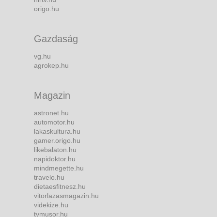
origo.hu
Gazdaság
vg.hu
agrokep.hu
Magazin
astronet.hu
automotor.hu
lakaskultura.hu
gamer.origo.hu
likebalaton.hu
napidoktor.hu
mindmegette.hu
travelo.hu
dietaesfitnesz.hu
vitorlazasmagazin.hu
videkize.hu
tvmusor.hu