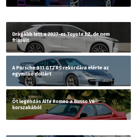
Drágább lett a 2027-es Toyota bZ, de nem
frissült
A Porsche 911 GT2 RS rekordára elérte az
egymillió dollárt
Öt legendás Alfa Romeo a Busso V6
korszakából