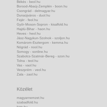
Békés - beol.hu
Borsod-Abaúj-Zemplén - boon.hu
Csongrád - delmagyar.hu
Dunaújváros - duol.hu
Fejér - feol.hu
Győr-Moson-Sopron - kisalfold.hu
Hajdú-Bihar - haon.hu
Heves - heol.hu
Jász-Nagykun-Szolnok - szoljon.hu
Komárom-Esztergom - kemma.hu
Nógrád - nool.hu
Somogy - sonline.hu
Szabolcs-Szatmár-Bereg - szon.hu
Tolna - teol.hu
Vas - vaol.hu
Veszprém - veol.hu
Zala - zaol.hu
Közélet
magyarnemzet.hu
szabadfold.hu
hirtv.hu