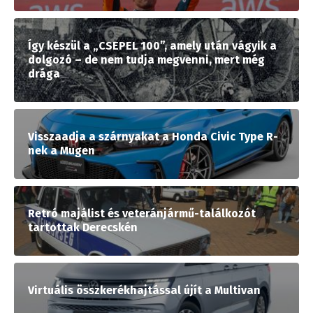
Így készül a „CSEPEL 100”, amely után vágyik a
dolgozó – de nem tudja megvenni, mert még
drága
Visszaadja a szárnyakat a Honda Civic Type R-
nek a Mugen
Retró majálist és veteránjármű-találkozót
tartottak Derecskén
Virtuális összkerékhajtással újít a Multivan