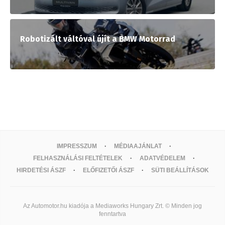
Robotizált váltóval újít a BMW Motorrad
IMPRESSZUM
MÉDIAAJÁNLAT
FELHASZNÁLÁSI FELTÉTELEK
ADATVÉDELEM
HIRDETÉSI ÁSZF
ELŐFIZETŐI ÁSZF
SÜTI BEÁLLÍTÁSOK
Az Automotor.hu kiadója a Mediaworks Hungary Zrt. © Minden jog
fenntartva