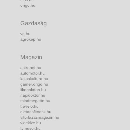
origo.hu
Gazdaság
vg.hu
agrokep.hu
Magazin
astronet.hu
automotor.hu
lakaskultura.hu
gamer.origo.hu
likebalaton.hu
napidoktor.hu
mindmegette.hu
travelo.hu
dietaesfitnesz.hu
vitorlazasmagazin.hu
videkize.hu
tvmusor.hu