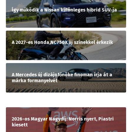
Így működik a Nissan különleges hibrid SUV-ja
A 2027-es Honda NC750X új színekkel érkezik
A Mercedes új dizájnfőnöke finoman írja át a
márka formanyelvét
2026-os Magyar Nagydíj: Norris nyert, Piastri
kiesett