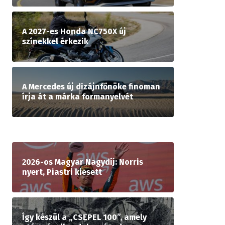
A 2027-es Honda NC750X új
színekkel érkezik
A Mercedes új dizájnfőnöke finoman
írja át a márka formanyelvét
2026-os Magyar Nagydíj: Norris
nyert, Piastri kiesett
Így készül a „CSEPEL 100”, amely