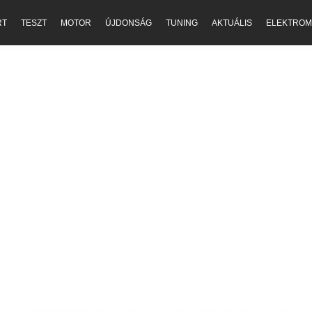
RT
TESZT
MOTOR
ÚJDONSÁG
TUNING
AKTUÁLIS
ELEKTROM