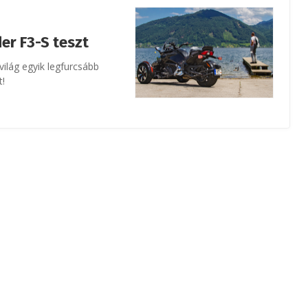
er F3-S teszt
világ egyik legfurcsább
t!