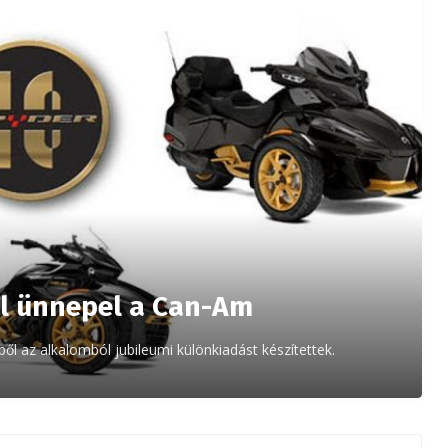
el ünnepel a Can-Am
 az alkalomból jubileumi különkiadást készítettek.