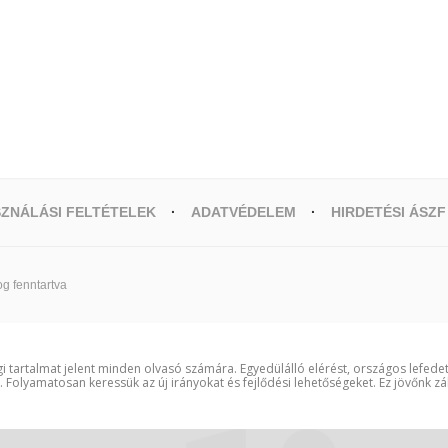
ZNÁLÁSI FELTÉTELEK
ADATVÉDELEM
HIRDETÉSI ÁSZF
g fenntartva
i tartalmat jelent minden olvasó számára. Egyedülálló elérést, országos lefede
t. Folyamatosan keressük az új irányokat és fejlődési lehetőségeket. Ez jövőnk zá