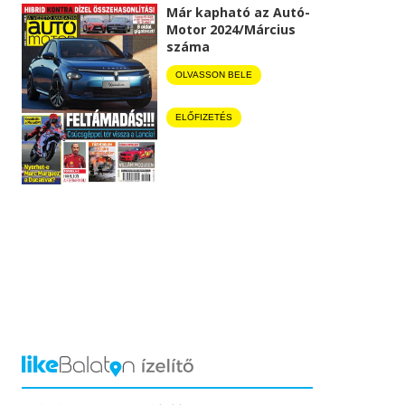
Már kapható az Autó-
Motor 2024/Március
száma
OLVASSON BELE
ELŐFIZETÉS