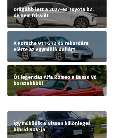
Drágább lett a 2027-es Toyota bZ,
de nem frissült
A Porsche 911 GT2 RS rekordára
elérte az egymillió dollárt
Öt legendás Alfa Romeo a Busso V6
korszakából
Így működik a Nissan különleges
hibrid SUV-ja