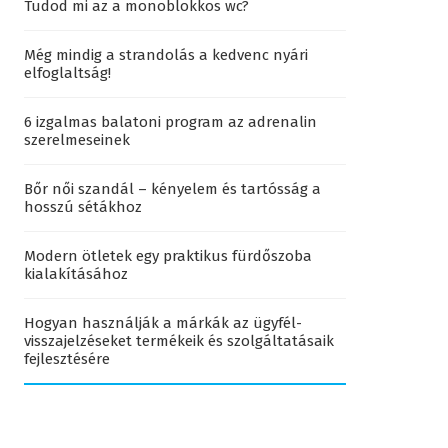
Tudod mi az a monoblokkos wc?
Még mindig a strandolás a kedvenc nyári
elfoglaltság!
6 izgalmas balatoni program az adrenalin
szerelmeseinek
Bőr női szandál – kényelem és tartósság a
hosszú sétákhoz
Modern ötletek egy praktikus fürdőszoba
kialakításához
Hogyan használják a márkák az ügyfél-
visszajelzéseket termékeik és szolgáltatásaik
fejlesztésére