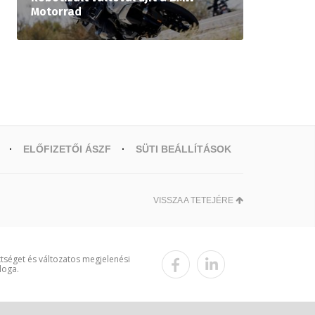
Motorrad
ELŐFIZETŐI ÁSZF
SÜTI BEÁLLÍTÁSOK
VISSZA A TETEJÉRE
ttséget és változatos megjelenési
loga.