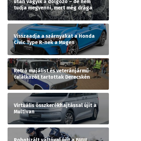
után vágyik a dolgozó – de nem
tudja megvenni, mert még drága
Visszaadja a szárnyakat a Honda
Civic Type R-nek a Mugen
Retró majálist és veteránjármű-
találkozót tartottak Derecskén
Virtuális összkerékhajtással újít a
Multivan
Robotizált váltóval újít a BMW