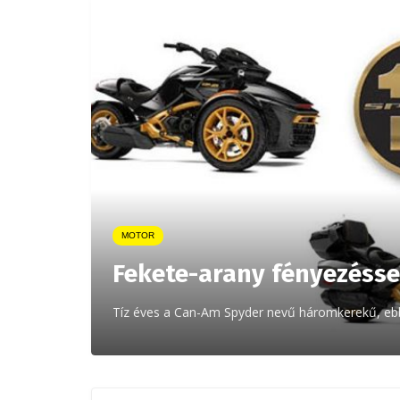
MOTOR
Fekete-arany fényezéss
Tíz éves a Can-Am Spyder nevű háromkerekű, ebből