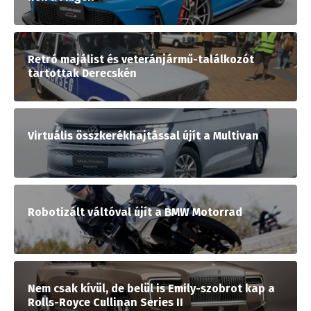
Retró majálist és veteránjármű-találkozót
tartottak Derecskén
Virtuális összkerékhajtással újít a Multivan
Robotizált váltóval újít a BMW Motorrad
Nem csak kívül, de belül is Emily-szobrot kap a
Rolls-Royce Cullinan Series II