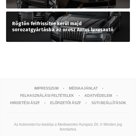
Rögtön felfrissítve kerül majd
sorozatgyártásba az orosz Aurus luxusautó
IMPRESSZUM
MÉDIAAJÁNLAT
FELHASZNÁLÁSI FELTÉTELEK
ADATVÉDELEM
HIRDETÉSI ÁSZF
ELŐFIZETŐI ÁSZF
SÜTI BEÁLLÍTÁSOK
Az Automotor.hu kiadója a Mediaworks Hungary Zrt. © Minden jog
fenntartva