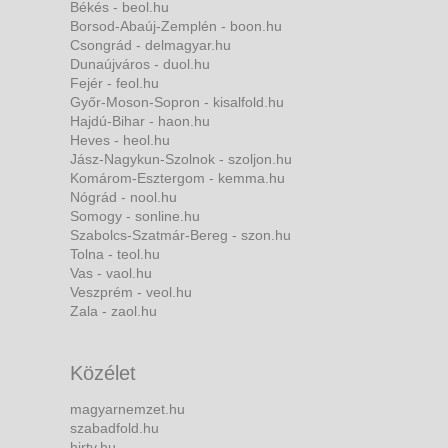
Békés - beol.hu
Borsod-Abaúj-Zemplén - boon.hu
Csongrád - delmagyar.hu
Dunaújváros - duol.hu
Fejér - feol.hu
Győr-Moson-Sopron - kisalfold.hu
Hajdú-Bihar - haon.hu
Heves - heol.hu
Jász-Nagykun-Szolnok - szoljon.hu
Komárom-Esztergom - kemma.hu
Nógrád - nool.hu
Somogy - sonline.hu
Szabolcs-Szatmár-Bereg - szon.hu
Tolna - teol.hu
Vas - vaol.hu
Veszprém - veol.hu
Zala - zaol.hu
Közélet
magyarnemzet.hu
szabadfold.hu
hirtv.hu