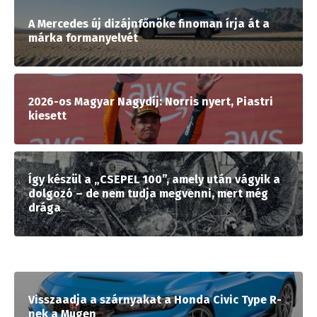
A Mercedes új dizájnfőnöke finoman írja át a
márka formanyelvét
2026-os Magyar Nagydíj: Norris nyert, Piastri
kiesett
Így készül a „CSEPEL 100”, amely után vágyik a
dolgozó – de nem tudja megvenni, mert még
drága
Visszaadja a szárnyakat a Honda Civic Type R-
nek a Mugen