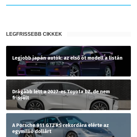
LEGFRISSEBB CIKKEK
Legjobb japán autók: az első öt modell a listán
Drágább lett a 2027-es Toyota bZ, de nem
frissült
A Porsche 911 GT2 RS rekordára elérte az
egymillió dollárt