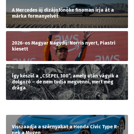
A Mercedes új dizájnfőnöke finoman írja át a
márka formanyelvét
2026-os Magyar Nagydíj: Norris nyert, Piastri
kiesett
Így készül a „CSEPEL 100”, amely után vágyik a
dolgozó – de nem tudja megvenni, mert még
drága
Visszaadja a szárnyakat a Honda Civic Type R-
nek a Mugen