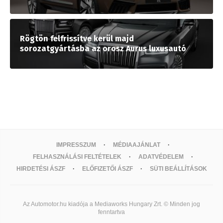
Rögtön felfrissítve kerül majd
sorozatgyártásba az orosz Aurus luxusautó
IMPRESSZUM
MÉDIAAJÁNLAT
FELHASZNÁLÁSI FELTÉTELEK
ADATVÉDELEM
HIRDETÉSI ÁSZF
ELŐFIZETŐI ÁSZF
SÜTI BEÁLLÍTÁSOK
Az Automotor.hu kiadója a Mediaworks Hungary Zrt. © Minden jog
fenntartva