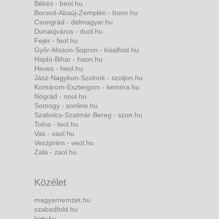
Békés - beol.hu
Borsod-Abaúj-Zemplén - boon.hu
Csongrád - delmagyar.hu
Dunaújváros - duol.hu
Fejér - feol.hu
Győr-Moson-Sopron - kisalfold.hu
Hajdú-Bihar - haon.hu
Heves - heol.hu
Jász-Nagykun-Szolnok - szoljon.hu
Komárom-Esztergom - kemma.hu
Nógrád - nool.hu
Somogy - sonline.hu
Szabolcs-Szatmár-Bereg - szon.hu
Tolna - teol.hu
Vas - vaol.hu
Veszprém - veol.hu
Zala - zaol.hu
Közélet
magyarnemzet.hu
szabadfold.hu
hirtv.hu