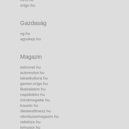
origo.hu
Gazdaság
vg.hu
agrokep.hu
Magazin
astronet.hu
automotor.hu
lakaskultura.hu
gamer.origo.hu
likebalaton.hu
napidoktor.hu
mindmegette.hu
travelo.hu
dietaesfitnesz.hu
vitorlazasmagazin.hu
videkize.hu
tvmusor.hu