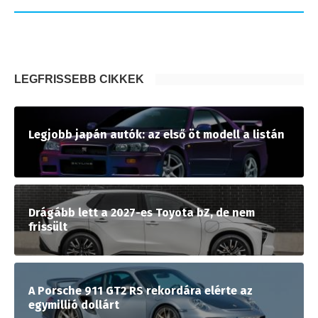
LEGFRISSEBB CIKKEK
Legjobb japán autók: az első öt modell a listán
Drágább lett a 2027-es Toyota bZ, de nem
frissült
A Porsche 911 GT2 RS rekordára elérte az
egymillió dollárt