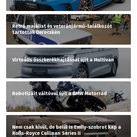
Retró majálist és veteránjármű-találkozót
tartottak Derecskén
Virtuális összkerékhajtással újít a Multivan
Robotizált váltóval újít a BMW Motorrad
Nem csak kívül, de belül is Emily-szobrot kap a
Rolls-Royce Cullinan Series II