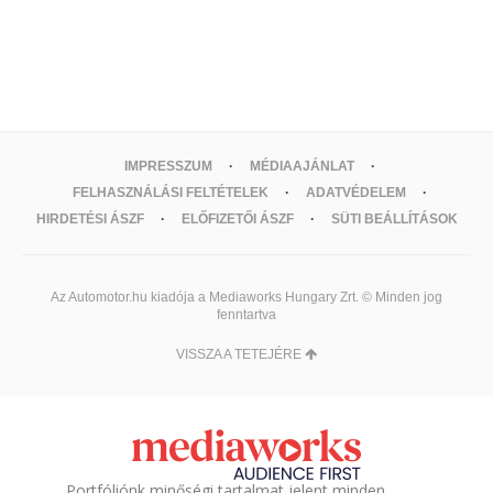
IMPRESSZUM
MÉDIAAJÁNLAT
FELHASZNÁLÁSI FELTÉTELEK
ADATVÉDELEM
HIRDETÉSI ÁSZF
ELŐFIZETŐI ÁSZF
SÜTI BEÁLLÍTÁSOK
Az Automotor.hu kiadója a Mediaworks Hungary Zrt. © Minden jog
fenntartva
VISSZA A TETEJÉRE
Portfóliónk minőségi tartalmat jelent minden