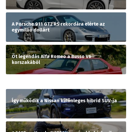
A Porsche 911 GT2 RS rekordára elérte az
egymillió dollárt
Öt legendás Alfa Romeo a Busso V6
korszakából
Így működik a Nissan különleges hibrid SUV-ja