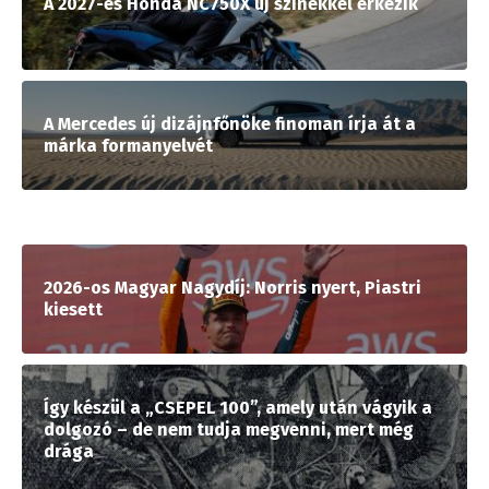
A 2027-es Honda NC750X új színekkel érkezik
A Mercedes új dizájnfőnöke finoman írja át a
márka formanyelvét
2026-os Magyar Nagydíj: Norris nyert, Piastri
kiesett
Így készül a „CSEPEL 100”, amely után vágyik a
dolgozó – de nem tudja megvenni, mert még
drága