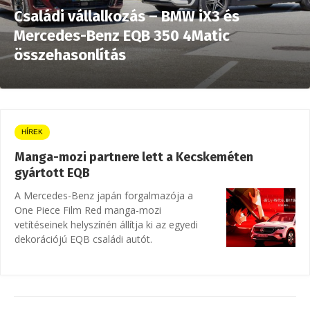
Családi vállalkozás – BMW iX3 és
Mercedes-Benz EQB 350 4Matic
összehasonlítás
HÍREK
Manga-mozi partnere lett a Kecskeméten
gyártott EQB
A Mercedes-Benz japán forgalmazója a
One Piece Film Red manga-mozi
vetítéseinek helyszínén állítja ki az egyedi
dekorációjú EQB családi autót.