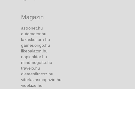
Magazin
astronet.hu
automotor.hu
lakaskultura.hu
gamer.origo.hu
likebalaton.hu
napidoktor.hu
mindmegette.hu
travelo.hu
dietaesfitnesz.hu
vitorlazasmagazin.hu
videkize.hu
tvmusor.hu
Bulvár
borsonline.hu
ripost.hu
metropol.hu