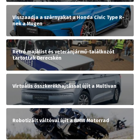
Visszaadja a szárnyakat a Honda Civic Type R-
nek a Mugen
Retró majálist és veteránjármű-találkozót
tartottak Derecskén
Virtuális összkerékhajtással újít a Multivan
Robotizált váltóval újít a BMW Motorrad