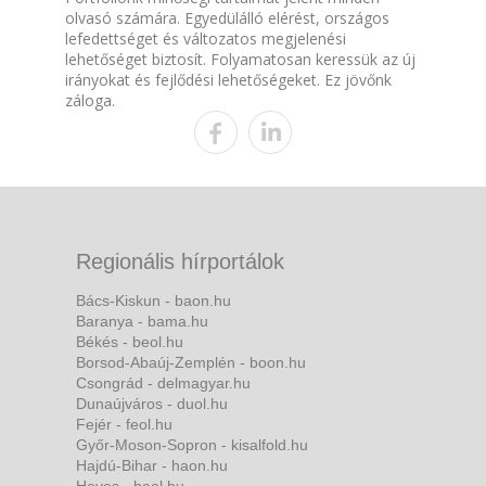
olvasó számára. Egyedülálló elérést, országos
lefedettséget és változatos megjelenési
lehetőséget biztosít. Folyamatosan keressük az új
irányokat és fejlődési lehetőségeket. Ez jövőnk
záloga.
Regionális hírportálok
Bács-Kiskun - baon.hu
Baranya - bama.hu
Békés - beol.hu
Borsod-Abaúj-Zemplén - boon.hu
Csongrád - delmagyar.hu
Dunaújváros - duol.hu
Fejér - feol.hu
Győr-Moson-Sopron - kisalfold.hu
Hajdú-Bihar - haon.hu