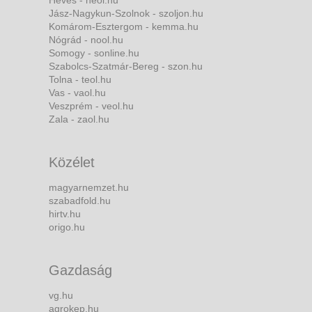
Heves - heol.hu
Jász-Nagykun-Szolnok - szoljon.hu
Komárom-Esztergom - kemma.hu
Nógrád - nool.hu
Somogy - sonline.hu
Szabolcs-Szatmár-Bereg - szon.hu
Tolna - teol.hu
Vas - vaol.hu
Veszprém - veol.hu
Zala - zaol.hu
Közélet
magyarnemzet.hu
szabadfold.hu
hirtv.hu
origo.hu
Gazdaság
vg.hu
agrokep.hu