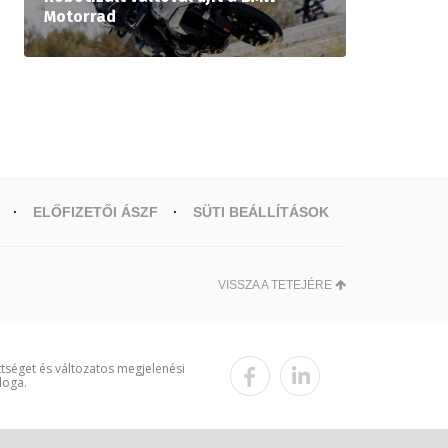
Motorrad
ELŐFIZETŐI ÁSZF
SÜTI BEÁLLÍTÁSOK
VISSZA A TETEJÉRE
ttséget és változatos megjelenési
loga.