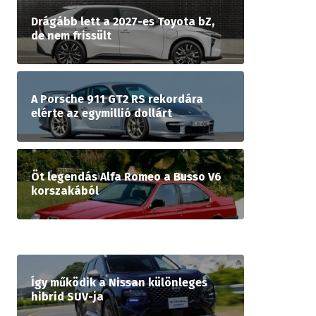
Drágább lett a 2027-es Toyota bZ,
de nem frissült
A Porsche 911 GT2 RS rekordára
elérte az egymillió dollárt
Öt legendás Alfa Romeo a Busso V6
korszakából
Így működik a Nissan különleges
hibrid SUV-ja