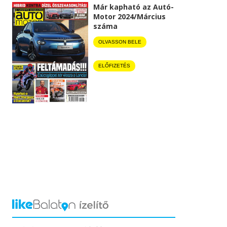
Már kapható az Autó-
Motor 2024/Március
száma
OLVASSON BELE
ELŐFIZETÉS