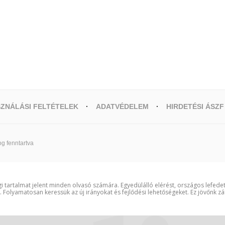
ZNÁLÁSI FELTÉTELEK
ADATVÉDELEM
HIRDETÉSI ÁSZF
g fenntartva
i tartalmat jelent minden olvasó számára. Egyedülálló elérést, országos lefede
t. Folyamatosan keressük az új irányokat és fejlődési lehetőségeket. Ez jövőnk zá