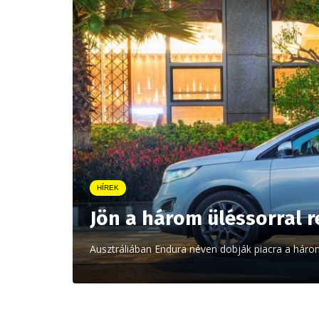
HÍREK
Jön a három üléssorral 
Ausztráliában Endura néven dobják piacra a háro