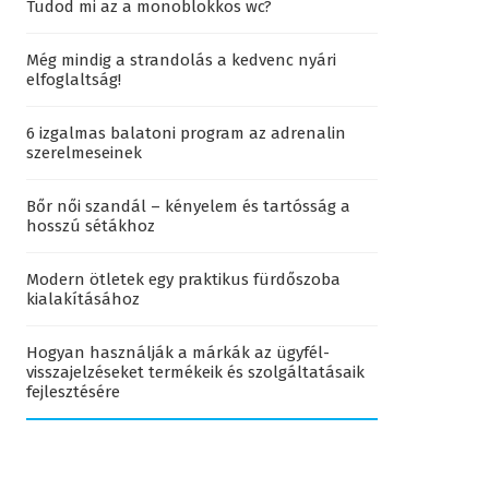
Tudod mi az a monoblokkos wc?
Még mindig a strandolás a kedvenc nyári
elfoglaltság!
6 izgalmas balatoni program az adrenalin
szerelmeseinek
Bőr női szandál – kényelem és tartósság a
hosszú sétákhoz
Modern ötletek egy praktikus fürdőszoba
kialakításához
Hogyan használják a márkák az ügyfél-
visszajelzéseket termékeik és szolgáltatásaik
fejlesztésére