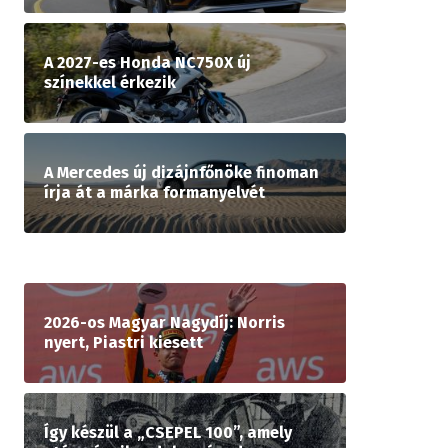
A 2027-es Honda NC750X új
színekkel érkezik
A Mercedes új dizájnfőnöke finoman
írja át a márka formanyelvét
2026-os Magyar Nagydíj: Norris
nyert, Piastri kiesett
Így készül a „CSEPEL 100”, amely