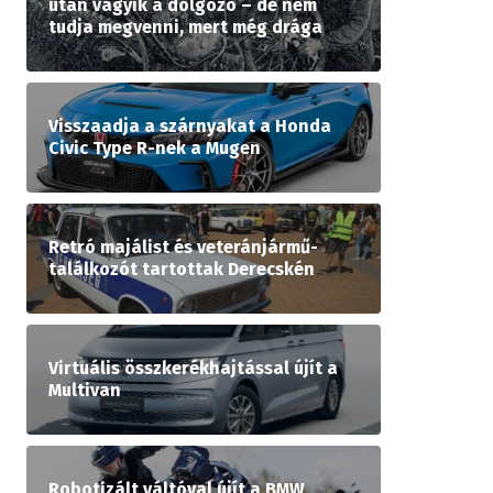
után vágyik a dolgozó – de nem
tudja megvenni, mert még drága
Visszaadja a szárnyakat a Honda
Civic Type R-nek a Mugen
Retró majálist és veteránjármű-
találkozót tartottak Derecskén
Virtuális összkerékhajtással újít a
Multivan
Robotizált váltóval újít a BMW