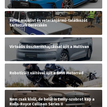
Retró majálist és veteránjármű-találkozót
tartottak Derecskén
Virtuális összkerékhajtással újít a Multivan
Robotizált váltóval újít a BMW Motorrad
Nem csak kívül, de belül is Emily-szobrot kap a
Rolls-Royce Cullinan Series II