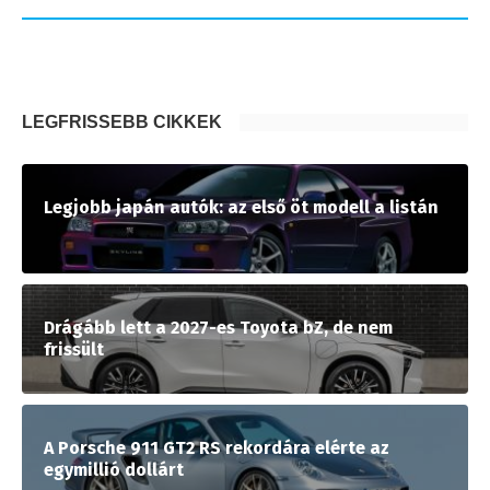
LEGFRISSEBB CIKKEK
Legjobb japán autók: az első öt modell a listán
Drágább lett a 2027-es Toyota bZ, de nem
frissült
A Porsche 911 GT2 RS rekordára elérte az
egymillió dollárt