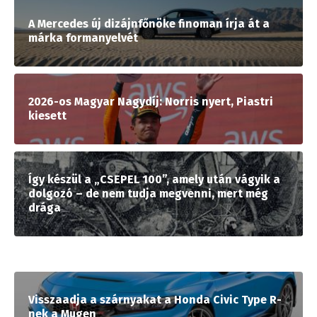
A Mercedes új dizájnfőnöke finoman írja át a
márka formanyelvét
2026-os Magyar Nagydíj: Norris nyert, Piastri
kiesett
Így készül a „CSEPEL 100”, amely után vágyik a
dolgozó – de nem tudja megvenni, mert még
drága
Visszaadja a szárnyakat a Honda Civic Type R-
nek a Mugen