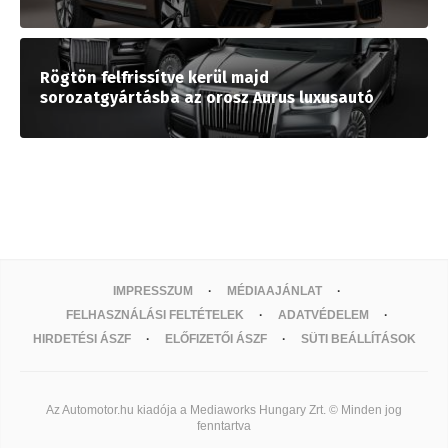
Rögtön felfrissítve kerül majd
sorozatgyártásba az orosz Aurus luxusautó
IMPRESSZUM
MÉDIAAJÁNLAT
FELHASZNÁLÁSI FELTÉTELEK
ADATVÉDELEM
HIRDETÉSI ÁSZF
ELŐFIZETŐI ÁSZF
SÜTI BEÁLLÍTÁSOK
Az Automotor.hu kiadója a Mediaworks Hungary Zrt. © Minden jog
fenntartva