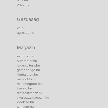
origo.hu
Gazdaság
vg.hu
agrokep.hu
Magazin
astronet.hu
automotor.hu
lakaskultura.hu
gamer.origo.hu
likebalaton.hu
napidoktor.hu
mindmegette.hu
travelo.hu
dietaesfitnesz.hu
vitorlazasmagazin.hu
videkize.hu
tvmusor.hu