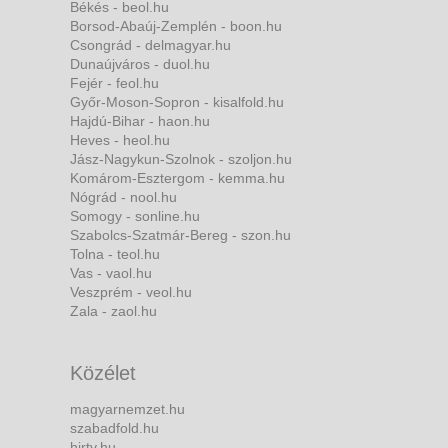
Békés - beol.hu
Borsod-Abaúj-Zemplén - boon.hu
Csongrád - delmagyar.hu
Dunaújváros - duol.hu
Fejér - feol.hu
Győr-Moson-Sopron - kisalfold.hu
Hajdú-Bihar - haon.hu
Heves - heol.hu
Jász-Nagykun-Szolnok - szoljon.hu
Komárom-Esztergom - kemma.hu
Nógrád - nool.hu
Somogy - sonline.hu
Szabolcs-Szatmár-Bereg - szon.hu
Tolna - teol.hu
Vas - vaol.hu
Veszprém - veol.hu
Zala - zaol.hu
Közélet
magyarnemzet.hu
szabadfold.hu
hirtv.hu