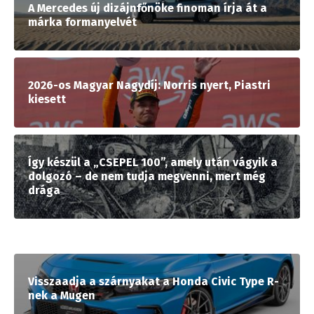
A Mercedes új dizájnfőnöke finoman írja át a
márka formanyelvét
2026-os Magyar Nagydíj: Norris nyert, Piastri
kiesett
Így készül a „CSEPEL 100”, amely után vágyik a
dolgozó – de nem tudja megvenni, mert még
drága
Visszaadja a szárnyakat a Honda Civic Type R-
nek a Mugen