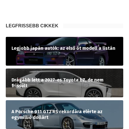
LEGFRISSEBB CIKKEK
Legjobb japán autók: az első öt modell a listán
Drágább lett a 2027-es Toyota bZ, de nem
frissült
A Porsche 911 GT2 RS rekordára elérte az
egymillió dollárt