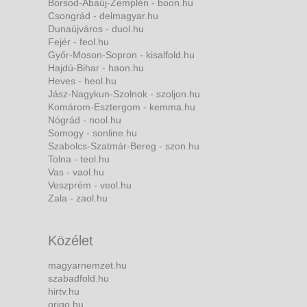
Borsod-Abaúj-Zemplén - boon.hu
Csongrád - delmagyar.hu
Dunaújváros - duol.hu
Fejér - feol.hu
Győr-Moson-Sopron - kisalfold.hu
Hajdú-Bihar - haon.hu
Heves - heol.hu
Jász-Nagykun-Szolnok - szoljon.hu
Komárom-Esztergom - kemma.hu
Nógrád - nool.hu
Somogy - sonline.hu
Szabolcs-Szatmár-Bereg - szon.hu
Tolna - teol.hu
Vas - vaol.hu
Veszprém - veol.hu
Zala - zaol.hu
Közélet
magyarnemzet.hu
szabadfold.hu
hirtv.hu
origo.hu