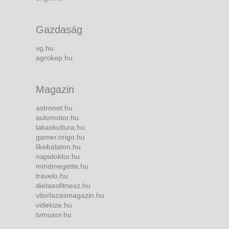
Gazdaság
vg.hu
agrokep.hu
Magazin
astronet.hu
automotor.hu
lakaskultura.hu
gamer.origo.hu
likebalaton.hu
napidoktor.hu
mindmegette.hu
travelo.hu
dietaesfitnesz.hu
vitorlazasmagazin.hu
videkize.hu
tvmusor.hu