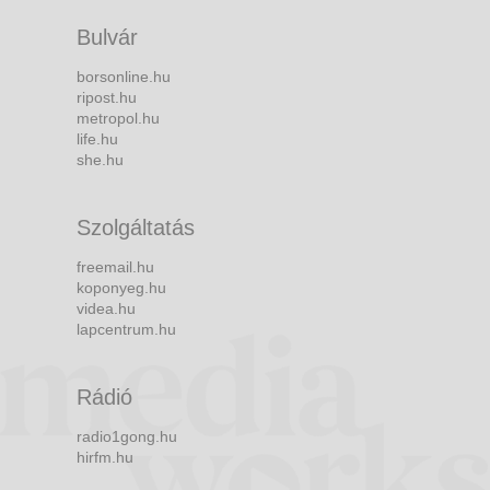
Bulvár
borsonline.hu
ripost.hu
metropol.hu
life.hu
she.hu
Szolgáltatás
freemail.hu
koponyeg.hu
videa.hu
lapcentrum.hu
Rádió
radio1gong.hu
hirfm.hu