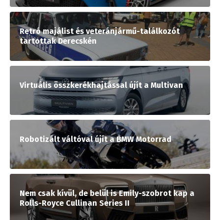
Retró majálist és veteránjármű-találkozót
tartottak Derecskén
Virtuális összkerékhajtással újít a Multivan
Robotizált váltóval újít a BMW Motorrad
Nem csak kívül, de belül is Emily-szobrot kap a
Rolls-Royce Cullinan Series II