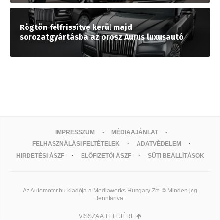
Rögtön felfrissítve kerül majd
sorozatgyártásba az orosz Aurus luxusautó
IMPRESSZUM
MÉDIAAJÁNLAT
FELHASZNÁLÁSI FELTÉTELEK
ADATVÉDELEM
HIRDETÉSI ÁSZF
ELŐFIZETŐI ÁSZF
SÜTI BEÁLLÍTÁSOK
Az Automotor.hu kiadója a Mediaworks Hungary Zrt. © Minden jog
fenntartva
VISSZA A TETEJÉRE