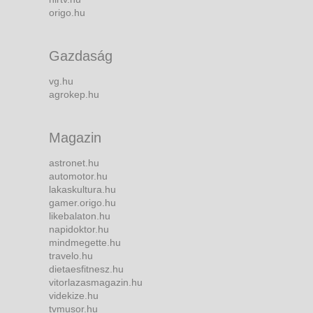
origo.hu
Gazdaság
vg.hu
agrokep.hu
Magazin
astronet.hu
automotor.hu
lakaskultura.hu
gamer.origo.hu
likebalaton.hu
napidoktor.hu
mindmegette.hu
travelo.hu
dietaesfitnesz.hu
vitorlazasmagazin.hu
videkize.hu
tvmusor.hu