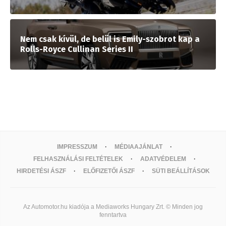
Nem csak kívül, de belül is Emily-szobrot kap a
Rolls-Royce Cullinan Series II
IMPRESSZUM
MÉDIAAJÁNLAT
FELHASZNÁLÁSI FELTÉTELEK
ADATVÉDELEM
HIRDETÉSI ÁSZF
ELŐFIZETŐI ÁSZF
SÜTI BEÁLLÍTÁSOK
Az Automotor.hu kiadója a Mediaworks Hungary Zrt. © Minden jog
fenntartva