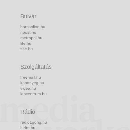
Bulvár
borsonline.hu
ripost.hu
metropol.hu
life.hu
she.hu
Szolgáltatás
freemail.hu
koponyeg.hu
videa.hu
lapcentrum.hu
Rádió
radio1gong.hu
hirfm.hu