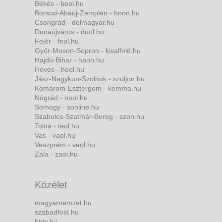
Békés - beol.hu
Borsod-Abaúj-Zemplén - boon.hu
Csongrád - delmagyar.hu
Dunaújváros - duol.hu
Fejér - feol.hu
Győr-Moson-Sopron - kisalfold.hu
Hajdú-Bihar - haon.hu
Heves - heol.hu
Jász-Nagykun-Szolnok - szoljon.hu
Komárom-Esztergom - kemma.hu
Nógrád - nool.hu
Somogy - sonline.hu
Szabolcs-Szatmár-Bereg - szon.hu
Tolna - teol.hu
Vas - vaol.hu
Veszprém - veol.hu
Zala - zaol.hu
Közélet
magyarnemzet.hu
szabadfold.hu
hirtv.hu