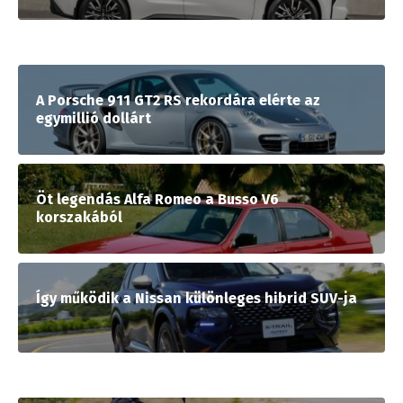
A Porsche 911 GT2 RS rekordára elérte az
egymillió dollárt
Öt legendás Alfa Romeo a Busso V6
korszakából
Így működik a Nissan különleges hibrid SUV-ja