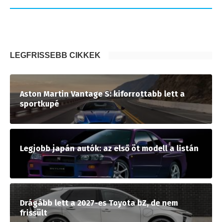
LEGFRISSEBB CIKKEK
Aston Martin Vantage S: kiforrottabb lett a
sportkupé
Legjobb japán autók: az első öt modell a listán
Drágább lett a 2027-es Toyota bZ, de nem
frissült