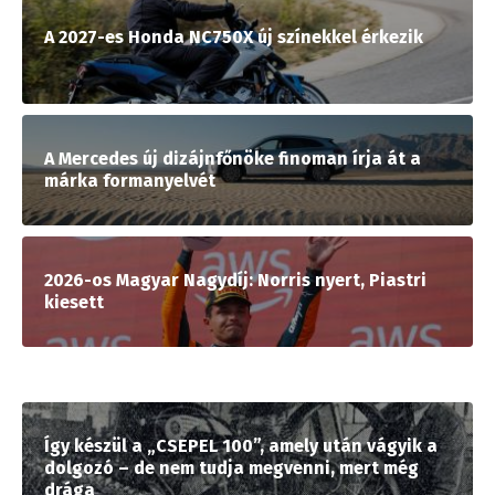
A 2027-es Honda NC750X új színekkel érkezik
A Mercedes új dizájnfőnöke finoman írja át a
márka formanyelvét
2026-os Magyar Nagydíj: Norris nyert, Piastri
kiesett
Így készül a „CSEPEL 100”, amely után vágyik a
dolgozó – de nem tudja megvenni, mert még
drága