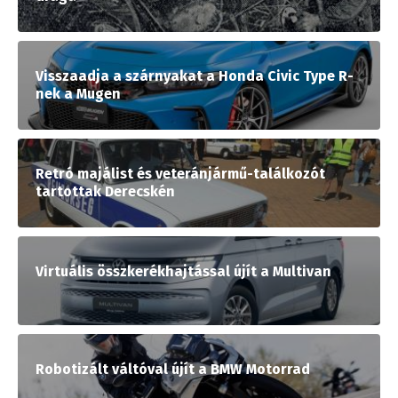
Visszaadja a szárnyakat a Honda Civic Type R-
nek a Mugen
Retró majálist és veteránjármű-találkozót
tartottak Derecskén
Virtuális összkerékhajtással újít a Multivan
Robotizált váltóval újít a BMW Motorrad