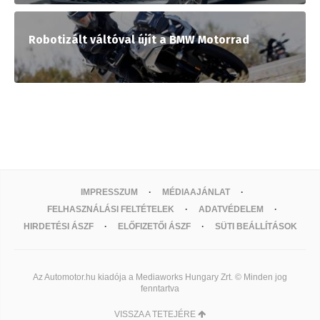
Robotizált váltóval újít a BMW Motorrad
IMPRESSZUM
MÉDIAAJÁNLAT
FELHASZNÁLÁSI FELTÉTELEK
ADATVÉDELEM
HIRDETÉSI ÁSZF
ELŐFIZETŐI ÁSZF
SÜTI BEÁLLÍTÁSOK
Az Automotor.hu kiadója a Mediaworks Hungary Zrt. © Minden jog
fenntartva
VISSZA A TETEJÉRE