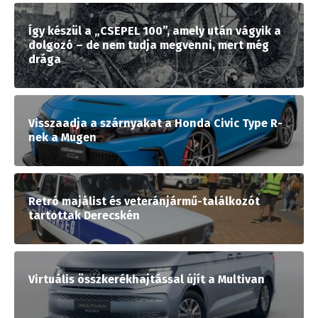
Így készül a „CSEPEL 100”, amely után vágyik a
dolgozó – de nem tudja megvenni, mert még
drága
Visszaadja a szárnyakat a Honda Civic Type R-
nek a Mugen
Retró majálist és veteránjármű-találkozót
tartottak Derecskén
Virtuális összkerékhajtással újít a Multivan