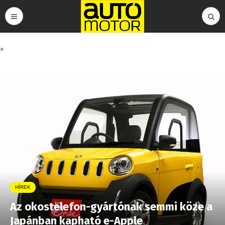
»
HÍREK
Az okostelefon-gyártónak semmi köze a
Japánban kapható e-Apple