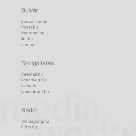
Bulvár
borsonline.hu
ripost.hu
metropol.hu
life.hu
she.hu
Szolgáltatás
freemail.hu
koponyeg.hu
videa.hu
lapcentrum.hu
Rádió
radio1gong.hu
hirfm.hu