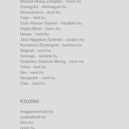
Borsod-Abaúj-Zemplén - boon.hu
Csongrád - delmagyar.hu
Dunaújváros - duol.hu
Fejér - feol.hu
Győr-Moson-Sopron - kisalfold.hu
Hajdú-Bihar - haon.hu
Heves - heol.hu
Jász-Nagykun-Szolnok - szoljon.hu
Komárom-Esztergom - kemma.hu
Nógrád - nool.hu
Somogy - sonline.hu
Szabolcs-Szatmár-Bereg - szon.hu
Tolna - teol.hu
Vas - vaol.hu
Veszprém - veol.hu
Zala - zaol.hu
Közélet
magyarnemzet.hu
szabadfold.hu
hirtv.hu
origo.hu