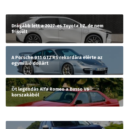
Drágább lett a 2027-es Toyota bZ, de nem
frissült
A Porsche 911 GT2 RS rekordára elérte az
egymillió dollárt
Öt legendás Alfa Romeo a Busso V6
korszakából