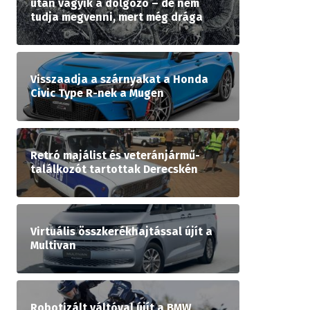
után vágyik a dolgozó – de nem
tudja megvenni, mert még drága
Visszaadja a szárnyakat a Honda
Civic Type R-nek a Mugen
Retró majálist és veteránjármű-
találkozót tartottak Derecskén
Virtuális összkerékhajtással újít a
Multivan
Robotizált váltóval újít a BMW