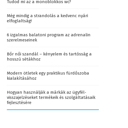
Tudod mi az a monoblokkos wc?
Még mindig a strandolás a kedvenc nyári
elfoglaltság!
6 izgalmas balatoni program az adrenalin
szerelmeseinek
Bőr női szandál – kényelem és tartósság a
hosszú sétákhoz
Modern ötletek egy praktikus fürdőszoba
kialakításához
Hogyan használják a márkák az ügyfél-
visszajelzéseket termékeik és szolgáltatásaik
fejlesztésére