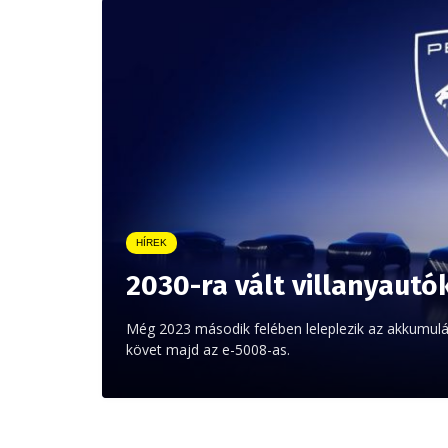
HÍREK
2030-ra vált villanyaut
Még 2023 második felében leleplezik az akkumul
követ majd az e-5008-as.