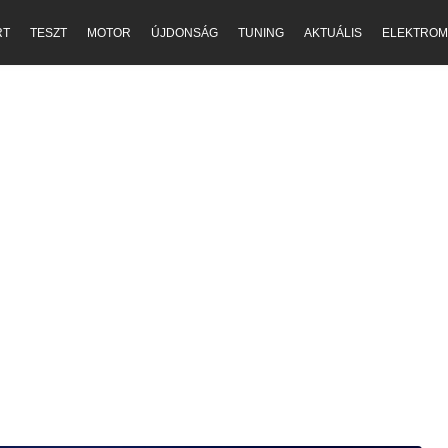
RT
TESZT
MOTOR
ÚJDONSÁG
TUNING
AKTUÁLIS
ELEKTROM