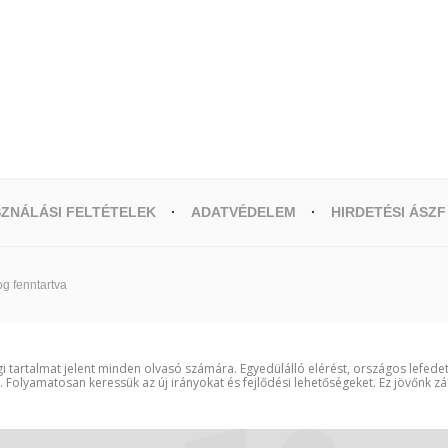
ZNÁLÁSI FELTÉTELEK
ADATVÉDELEM
HIRDETÉSI ÁSZF
g fenntartva
i tartalmat jelent minden olvasó számára. Egyedülálló elérést, országos lefede
t. Folyamatosan keressük az új irányokat és fejlődési lehetőségeket. Ez jövőnk zá