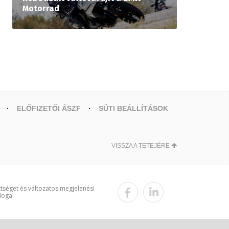
Motorrad
ELŐFIZETŐI ÁSZF
SÜTI BEÁLLÍTÁSOK
VISSZA A TETEJÉRE
ttséget és változatos megjelenési
loga.