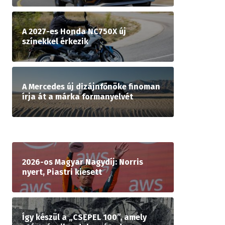
A 2027-es Honda NC750X új
színekkel érkezik
A Mercedes új dizájnfőnöke finoman
írja át a márka formanyelvét
2026-os Magyar Nagydíj: Norris
nyert, Piastri kiesett
Így készül a „CSEPEL 100”, amely