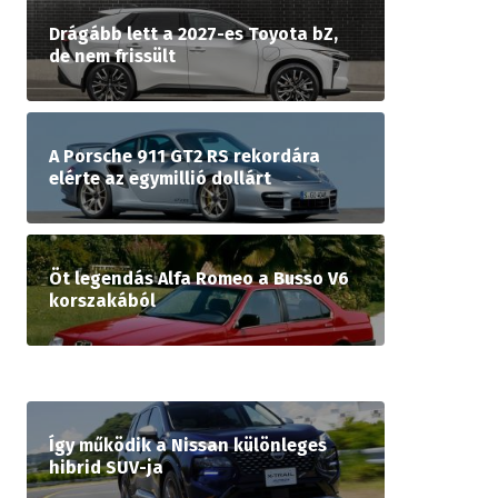
Drágább lett a 2027-es Toyota bZ,
de nem frissült
A Porsche 911 GT2 RS rekordára
elérte az egymillió dollárt
Öt legendás Alfa Romeo a Busso V6
korszakából
Így működik a Nissan különleges
hibrid SUV-ja