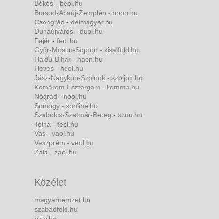
Békés - beol.hu
Borsod-Abaúj-Zemplén - boon.hu
Csongrád - delmagyar.hu
Dunaújváros - duol.hu
Fejér - feol.hu
Győr-Moson-Sopron - kisalfold.hu
Hajdú-Bihar - haon.hu
Heves - heol.hu
Jász-Nagykun-Szolnok - szoljon.hu
Komárom-Esztergom - kemma.hu
Nógrád - nool.hu
Somogy - sonline.hu
Szabolcs-Szatmár-Bereg - szon.hu
Tolna - teol.hu
Vas - vaol.hu
Veszprém - veol.hu
Zala - zaol.hu
Közélet
magyarnemzet.hu
szabadfold.hu
hirtv.hu