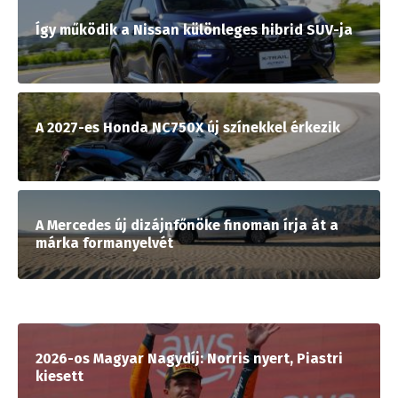
Így működik a Nissan különleges hibrid SUV-ja
A 2027-es Honda NC750X új színekkel érkezik
A Mercedes új dizájnfőnöke finoman írja át a
márka formanyelvét
2026-os Magyar Nagydíj: Norris nyert, Piastri
kiesett