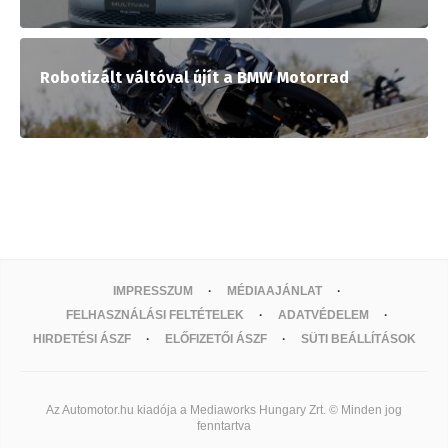
Robotizált váltóval újít a BMW Motorrad
IMPRESSZUM
MÉDIAAJÁNLAT
FELHASZNÁLÁSI FELTÉTELEK
ADATVÉDELEM
HIRDETÉSI ÁSZF
ELŐFIZETŐI ÁSZF
SÜTI BEÁLLÍTÁSOK
Az Automotor.hu kiadója a Mediaworks Hungary Zrt. © Minden jog
fenntartva