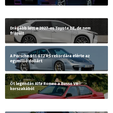
Drágább lett a 2027-es Toyota bZ, de nem
frissült
A Porsche 911 GT2 RS rekordára elérte az
egymillió dollárt
Öt legendás Alfa Romeo a Busso V6
korszakából