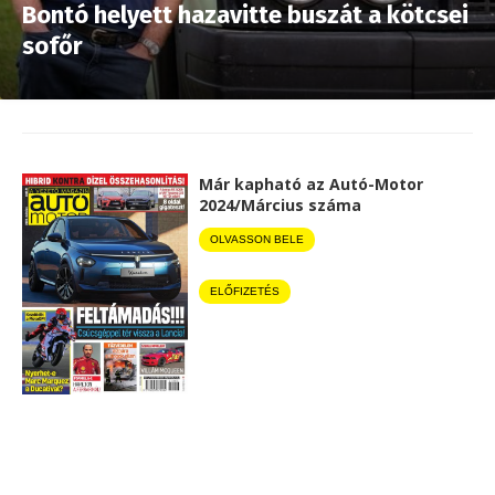
Bontó helyett hazavitte buszát a kötcsei
sofőr
Már kapható az Autó-Motor
2024/Március száma
OLVASSON BELE
ELŐFIZETÉS