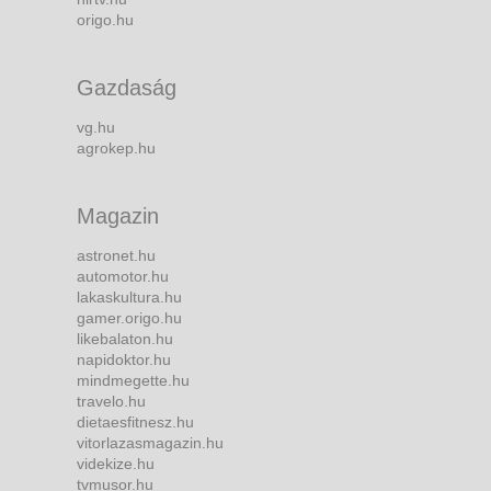
origo.hu
Gazdaság
vg.hu
agrokep.hu
Magazin
astronet.hu
automotor.hu
lakaskultura.hu
gamer.origo.hu
likebalaton.hu
napidoktor.hu
mindmegette.hu
travelo.hu
dietaesfitnesz.hu
vitorlazasmagazin.hu
videkize.hu
tvmusor.hu