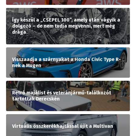
Így készül a „CSEPEL 100”, amely után vágyik a
dolgozó – de nem tudja megvenni, mert még
drága
Visszaadja a szárnyakat a Honda Civic Type R-
nek a Mugen
Retró majálist és veteránjármű-találkozót
tartottak Derecskén
Virtuális összkerékhajtással újít a Multivan