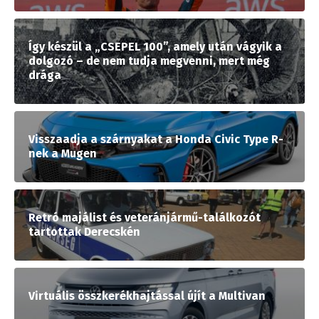
Így készül a „CSEPEL 100”, amely után vágyik a
dolgozó – de nem tudja megvenni, mert még
drága
Visszaadja a szárnyakat a Honda Civic Type R-
nek a Mugen
Retró majálist és veteránjármű-találkozót
tartottak Derecskén
Virtuális összkerékhajtással újít a Multivan