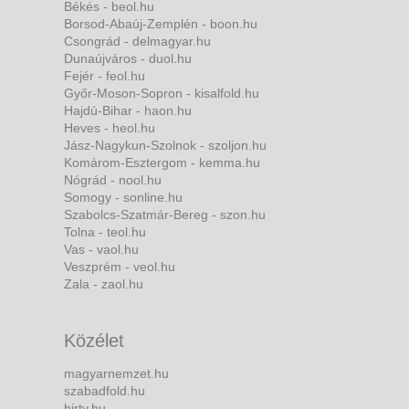
Békés - beol.hu
Borsod-Abaúj-Zemplén - boon.hu
Csongrád - delmagyar.hu
Dunaújváros - duol.hu
Fejér - feol.hu
Győr-Moson-Sopron - kisalfold.hu
Hajdú-Bihar - haon.hu
Heves - heol.hu
Jász-Nagykun-Szolnok - szoljon.hu
Komárom-Esztergom - kemma.hu
Nógrád - nool.hu
Somogy - sonline.hu
Szabolcs-Szatmár-Bereg - szon.hu
Tolna - teol.hu
Vas - vaol.hu
Veszprém - veol.hu
Zala - zaol.hu
Közélet
magyarnemzet.hu
szabadfold.hu
hirtv.hu