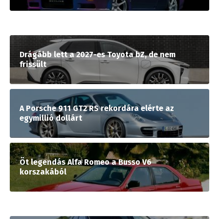
Drágább lett a 2027-es Toyota bZ, de nem
frissült
A Porsche 911 GT2 RS rekordára elérte az
egymillió dollárt
Öt legendás Alfa Romeo a Busso V6
korszakából