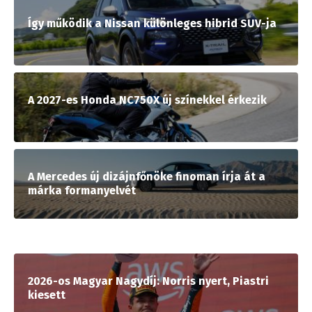
Így működik a Nissan különleges hibrid SUV-ja
A 2027-es Honda NC750X új színekkel érkezik
A Mercedes új dizájnfőnöke finoman írja át a
márka formanyelvét
2026-os Magyar Nagydíj: Norris nyert, Piastri
kiesett