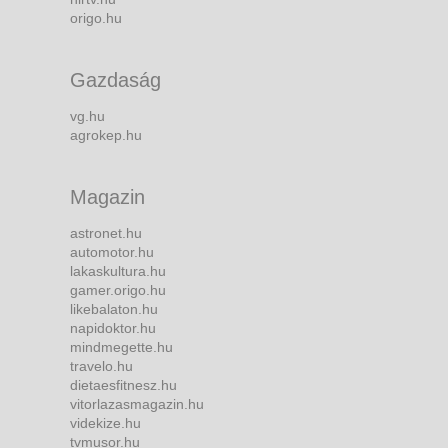
origo.hu
Gazdaság
vg.hu
agrokep.hu
Magazin
astronet.hu
automotor.hu
lakaskultura.hu
gamer.origo.hu
likebalaton.hu
napidoktor.hu
mindmegette.hu
travelo.hu
dietaesfitnesz.hu
vitorlazasmagazin.hu
videkize.hu
tvmusor.hu