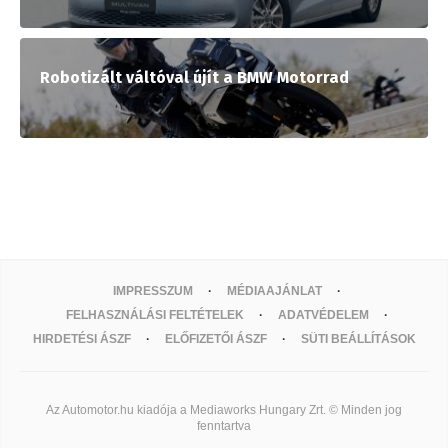
Robotizált váltóval újít a BMW Motorrad
IMPRESSZUM
MÉDIAAJÁNLAT
FELHASZNÁLÁSI FELTÉTELEK
ADATVÉDELEM
HIRDETÉSI ÁSZF
ELŐFIZETŐI ÁSZF
SÜTI BEÁLLÍTÁSOK
Az Automotor.hu kiadója a Mediaworks Hungary Zrt. © Minden jog
fenntartva