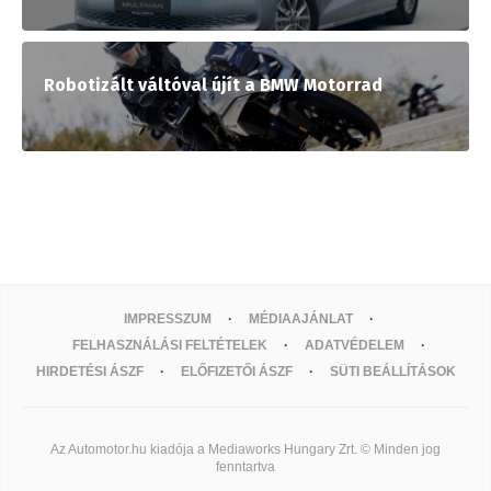
Robotizált váltóval újít a BMW Motorrad
IMPRESSZUM
MÉDIAAJÁNLAT
FELHASZNÁLÁSI FELTÉTELEK
ADATVÉDELEM
HIRDETÉSI ÁSZF
ELŐFIZETŐI ÁSZF
SÜTI BEÁLLÍTÁSOK
Az Automotor.hu kiadója a Mediaworks Hungary Zrt. © Minden jog
fenntartva