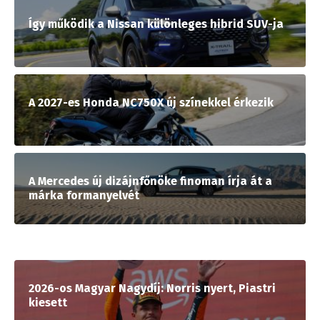
Így működik a Nissan különleges hibrid SUV-ja
A 2027-es Honda NC750X új színekkel érkezik
A Mercedes új dizájnfőnöke finoman írja át a
márka formanyelvét
2026-os Magyar Nagydíj: Norris nyert, Piastri
kiesett