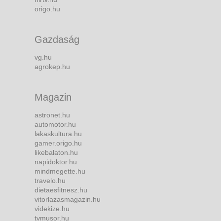
origo.hu
Gazdaság
vg.hu
agrokep.hu
Magazin
astronet.hu
automotor.hu
lakaskultura.hu
gamer.origo.hu
likebalaton.hu
napidoktor.hu
mindmegette.hu
travelo.hu
dietaesfitnesz.hu
vitorlazasmagazin.hu
videkize.hu
tvmusor.hu