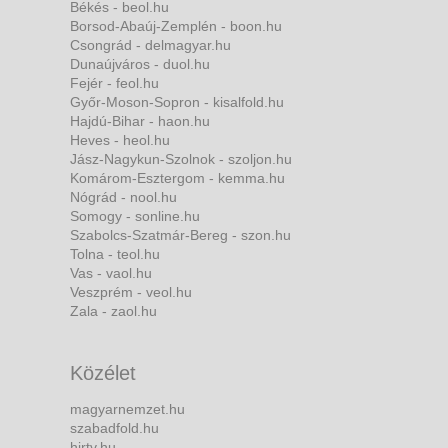
Békés - beol.hu
Borsod-Abaúj-Zemplén - boon.hu
Csongrád - delmagyar.hu
Dunaújváros - duol.hu
Fejér - feol.hu
Győr-Moson-Sopron - kisalfold.hu
Hajdú-Bihar - haon.hu
Heves - heol.hu
Jász-Nagykun-Szolnok - szoljon.hu
Komárom-Esztergom - kemma.hu
Nógrád - nool.hu
Somogy - sonline.hu
Szabolcs-Szatmár-Bereg - szon.hu
Tolna - teol.hu
Vas - vaol.hu
Veszprém - veol.hu
Zala - zaol.hu
Közélet
magyarnemzet.hu
szabadfold.hu
hirtv.hu