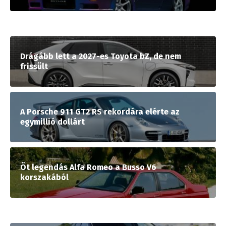
Drágább lett a 2027-es Toyota bZ, de nem
frissült
A Porsche 911 GT2 RS rekordára elérte az
egymillió dollárt
Öt legendás Alfa Romeo a Busso V6
korszakából