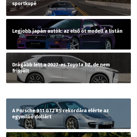
sportkupé
Legjobb japán autók: az első öt modell a listán
Drágább lett a 2027-es Toyota bZ, de nem
frissült
A Porsche 911 GT2 RS rekordára elérte az
egymillió dollárt