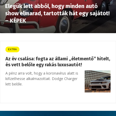
Elegük lett abból, hogy minden autó
show elmarad, tartották hát egy sajátot!
– KÉPEK
EXTRA
Az év csalása: fogta az állami „életmentő” hitelt,
és vett belőle egy rakás luxusautót!
A pénz arra volt, hogy a koronavírus alatt is
kifizethesse alkalmazottait. Dodge Charger
lett belőle.