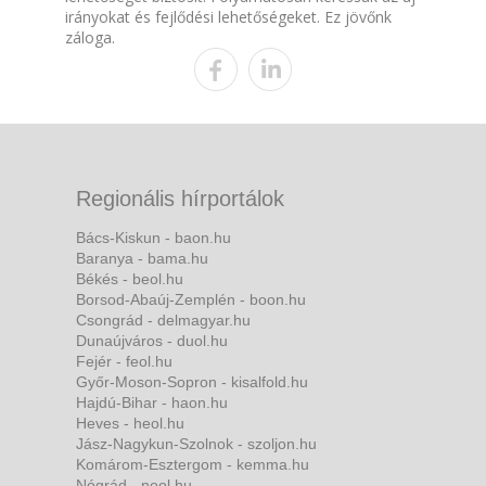
irányokat és fejlődési lehetőségeket. Ez jövőnk
záloga.
Regionális hírportálok
Bács-Kiskun - baon.hu
Baranya - bama.hu
Békés - beol.hu
Borsod-Abaúj-Zemplén - boon.hu
Csongrád - delmagyar.hu
Dunaújváros - duol.hu
Fejér - feol.hu
Győr-Moson-Sopron - kisalfold.hu
Hajdú-Bihar - haon.hu
Heves - heol.hu
Jász-Nagykun-Szolnok - szoljon.hu
Komárom-Esztergom - kemma.hu
Nógrád - nool.hu