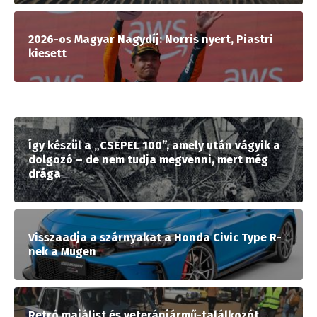
2026-os Magyar Nagydíj: Norris nyert, Piastri
kiesett
Így készül a „CSEPEL 100”, amely után vágyik a
dolgozó – de nem tudja megvenni, mert még
drága
Visszaadja a szárnyakat a Honda Civic Type R-
nek a Mugen
Retró majálist és veteránjármű-találkozót