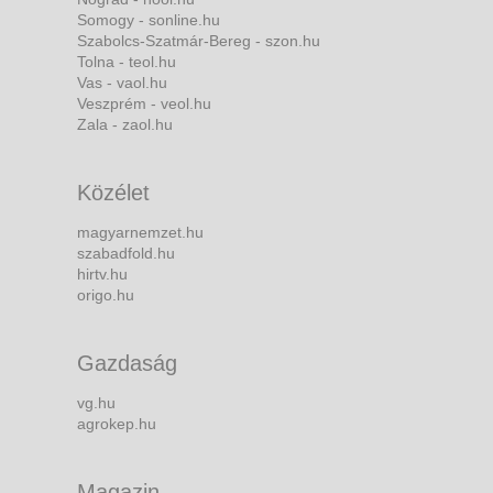
Somogy - sonline.hu
Szabolcs-Szatmár-Bereg - szon.hu
Tolna - teol.hu
Vas - vaol.hu
Veszprém - veol.hu
Zala - zaol.hu
Közélet
magyarnemzet.hu
szabadfold.hu
hirtv.hu
origo.hu
Gazdaság
vg.hu
agrokep.hu
Magazin