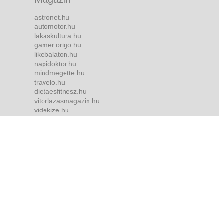
astronet.hu
automotor.hu
lakaskultura.hu
gamer.origo.hu
likebalaton.hu
napidoktor.hu
mindmegette.hu
travelo.hu
dietaesfitnesz.hu
vitorlazasmagazin.hu
videkize.hu
tvmusor.hu
Bulvár
borsonline.hu
ripost.hu
metropol.hu
life.hu
she.hu