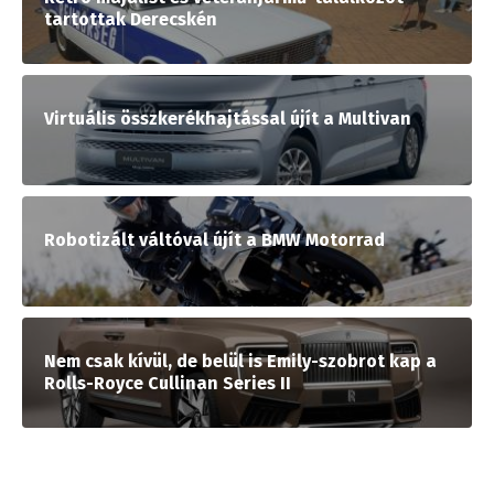
tartottak Derecskén
Virtuális összkerékhajtással újít a Multivan
Robotizált váltóval újít a BMW Motorrad
Nem csak kívül, de belül is Emily-szobrot kap a
Rolls-Royce Cullinan Series II