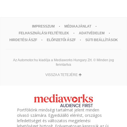
IMPRESSZUM
MÉDIAAJÁNLAT
FELHASZNÁLÁSI FELTÉTELEK
ADATVÉDELEM
HIRDETÉSI ÁSZF
ELŐFIZETŐI ÁSZF
SÜTI BEÁLLÍTÁSOK
Az Automotor.hu kiadója a Mediaworks Hungary Zrt. © Minden jog
fenntartva
VISSZA A TETEJÉRE
Portfóliónk minőségi tartalmat jelent minden
olvasó számára. Egyedülálló elérést, országos
lefedettséget és változatos megjelenési
lehetőséget biztosít. Folyamatosan keressük az új