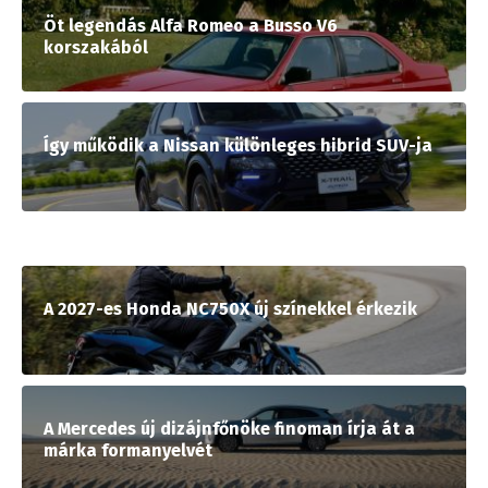
Öt legendás Alfa Romeo a Busso V6
korszakából
Így működik a Nissan különleges hibrid SUV-ja
A 2027-es Honda NC750X új színekkel érkezik
A Mercedes új dizájnfőnöke finoman írja át a
márka formanyelvét