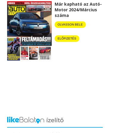
Már kapható az Autó-
Motor 2024/Március
száma
OLVASSON BELE
ELŐFIZETÉS