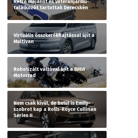
Retró majálist és veteránjármű-
találkozót tartottak Derecskén
Virtuális összkerékhajtással újít a
Multivan
Robotizált váltóval újít a BMW
Motorrad
Nem csak kívül, de belül is Emily-
szobrot kap a Rolls-Royce Cullinan
Series II