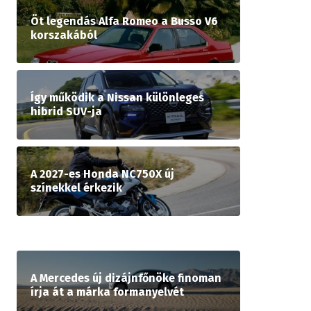
Öt legendás Alfa Romeo a Busso V6
korszakából
Így működik a Nissan különleges
hibrid SUV-ja
A 2027-es Honda NC750X új
színekkel érkezik
A Mercedes új dizájnfőnöke finoman
írja át a márka formanyelvét