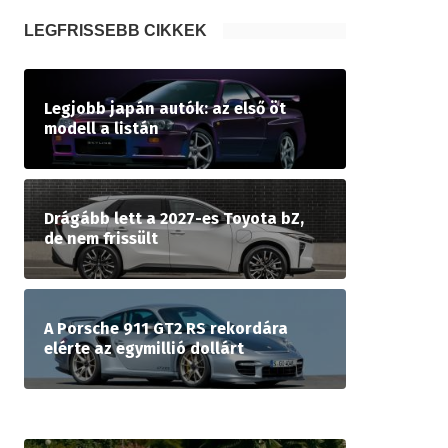
LEGFRISSEBB CIKKEK
Legjobb japán autók: az első öt
modell a listán
Drágább lett a 2027-es Toyota bZ,
de nem frissült
A Porsche 911 GT2 RS rekordára
elérte az egymillió dollárt