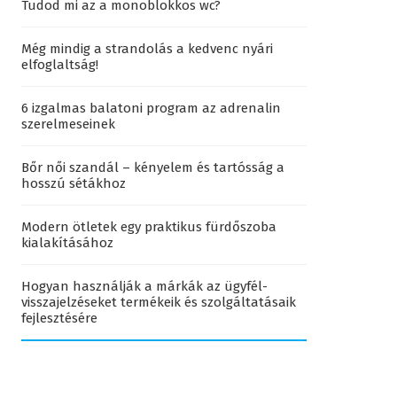
Tudod mi az a monoblokkos wc?
Még mindig a strandolás a kedvenc nyári
elfoglaltság!
6 izgalmas balatoni program az adrenalin
szerelmeseinek
Bőr női szandál – kényelem és tartósság a
hosszú sétákhoz
Modern ötletek egy praktikus fürdőszoba
kialakításához
Hogyan használják a márkák az ügyfél-
visszajelzéseket termékeik és szolgáltatásaik
fejlesztésére