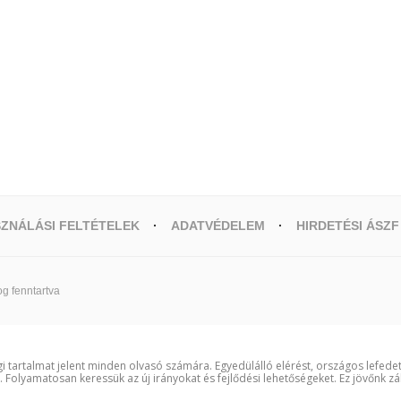
ZNÁLÁSI FELTÉTELEK
ADATVÉDELEM
HIRDETÉSI ÁSZF
g fenntartva
i tartalmat jelent minden olvasó számára. Egyedülálló elérést, országos lefede
t. Folyamatosan keressük az új irányokat és fejlődési lehetőségeket. Ez jövőnk zá