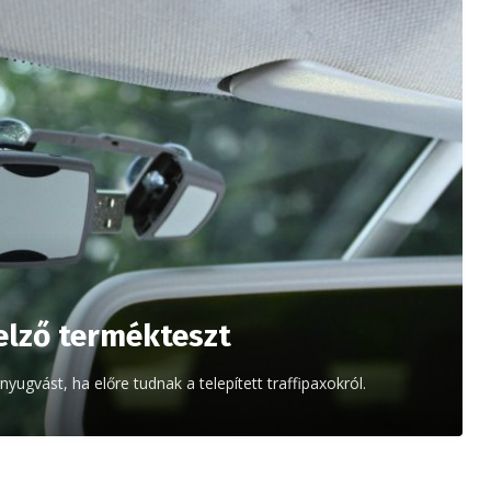
elző termékteszt
gvást, ha előre tudnak a telepített traffipaxokról.