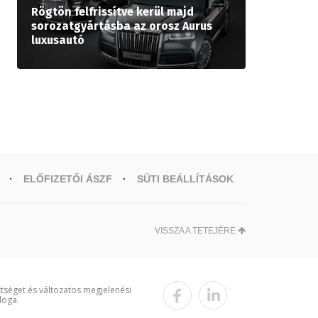
Rögtön felfrissítve kerül majd
sorozatgyártásba az orosz Aurus
luxusautó
ELŐFIZETŐI ÁSZF
SÜTI BEÁLLÍTÁSOK
VISSZA A TETEJÉRE
ttséget és változatos megjelenési
loga.