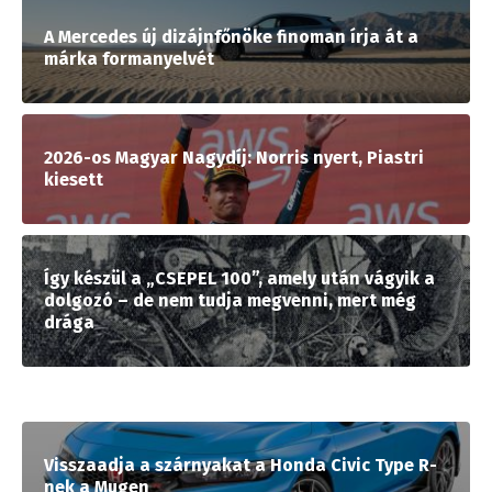
A Mercedes új dizájnfőnöke finoman írja át a
márka formanyelvét
2026-os Magyar Nagydíj: Norris nyert, Piastri
kiesett
Így készül a „CSEPEL 100”, amely után vágyik a
dolgozó – de nem tudja megvenni, mert még
drága
Visszaadja a szárnyakat a Honda Civic Type R-
nek a Mugen