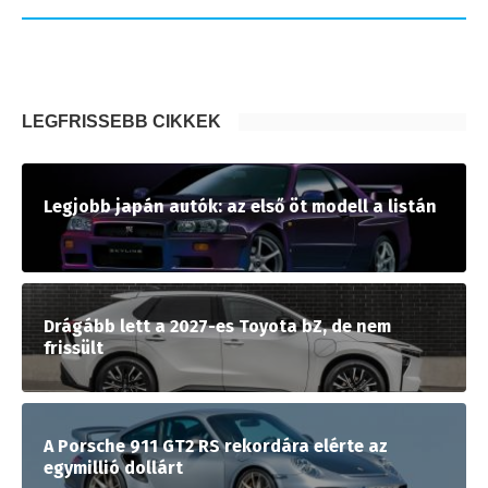
LEGFRISSEBB CIKKEK
Legjobb japán autók: az első öt modell a listán
Drágább lett a 2027-es Toyota bZ, de nem
frissült
A Porsche 911 GT2 RS rekordára elérte az
egymillió dollárt