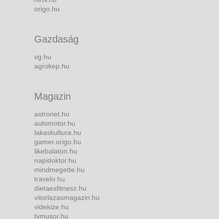
origo.hu
Gazdaság
vg.hu
agrokep.hu
Magazin
astronet.hu
automotor.hu
lakaskultura.hu
gamer.origo.hu
likebalaton.hu
napidoktor.hu
mindmegette.hu
travelo.hu
dietaesfitnesz.hu
vitorlazasmagazin.hu
videkize.hu
tvmusor.hu