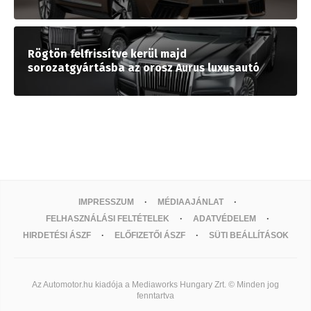
Rögtön felfrissítve kerül majd
sorozatgyártásba az orosz Aurus luxusautó
IMPRESSZUM
MÉDIAAJÁNLAT
FELHASZNÁLÁSI FELTÉTELEK
ADATVÉDELEM
HIRDETÉSI ÁSZF
ELŐFIZETŐI ÁSZF
SÜTI BEÁLLÍTÁSOK
Az Automotor.hu kiadója a Mediaworks Hungary Zrt. © Minden jog
fenntartva