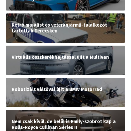
Retró majálist és veteránjármű-találkozót
tartottak Derecskén
Virtuális összkerékhajtással újít a Multivan
Robotizált váltóval újít a BMW Motorrad
Nem csak kívül, de belül is Emily-szobrot kap a
Rolls-Royce Cullinan Series II