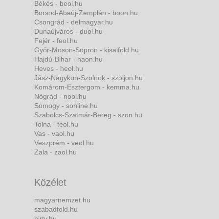
Békés - beol.hu
Borsod-Abaúj-Zemplén - boon.hu
Csongrád - delmagyar.hu
Dunaújváros - duol.hu
Fejér - feol.hu
Győr-Moson-Sopron - kisalfold.hu
Hajdú-Bihar - haon.hu
Heves - heol.hu
Jász-Nagykun-Szolnok - szoljon.hu
Komárom-Esztergom - kemma.hu
Nógrád - nool.hu
Somogy - sonline.hu
Szabolcs-Szatmár-Bereg - szon.hu
Tolna - teol.hu
Vas - vaol.hu
Veszprém - veol.hu
Zala - zaol.hu
Közélet
magyarnemzet.hu
szabadfold.hu
hirtv.hu