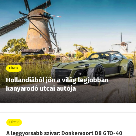
HÍREK
Hollandiából jön a világ legjobban
kanyarodó utcai autója
HÍREK
A leggyorsabb szivar: Donkervoort D8 GTO-40