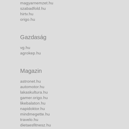
magyarnemzet.hu
szabadfold.hu
hirtv.hu
origo.hu
Gazdaság
vg.hu
agrokep.hu
Magazin
astronet.hu
automotor.hu
lakaskultura.hu
gamer.origo.hu
likebalaton.hu
napidoktor.hu
mindmegette.hu
travelo.hu
dietaesfitnesz.hu