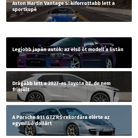
Aston Martin Vantage S: kiforrottabb lett a
sportkupé
Legjobb japán autók: az első öt modell a listán
Drágább lett a 2027-es Toyota bZ, de nem
frissült
A Porsche 911 GT2 RS rekordára elérte az
egymillió dollárt