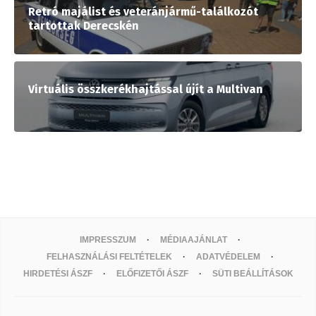
Retró majálist és veteránjármű-találkozót
tartottak Derecskén
Virtuális összkerékhajtással újít a Multivan
IMPRESSZUM
MÉDIAAJÁNLAT
FELHASZNÁLÁSI FELTÉTELEK
ADATVÉDELEM
HIRDETÉSI ÁSZF
ELŐFIZETŐI ÁSZF
SÜTI BEÁLLÍTÁSOK