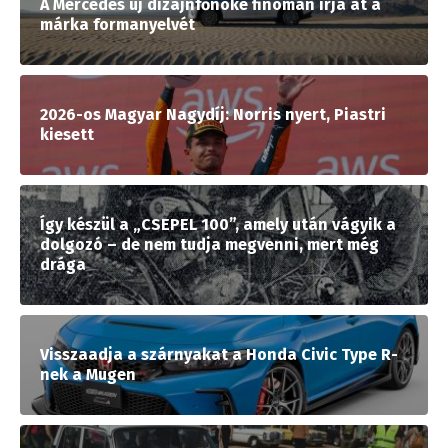
A Mercedes új dizájnfőnöke finoman írja át a
márka formanyelvét
2026-os Magyar Nagydíj: Norris nyert, Piastri
kiesett
Így készül a „CSEPEL 100”, amely után vágyik a
dolgozó – de nem tudja megvenni, mert még
drága
Visszaadja a szárnyakat a Honda Civic Type R-
nek a Mugen