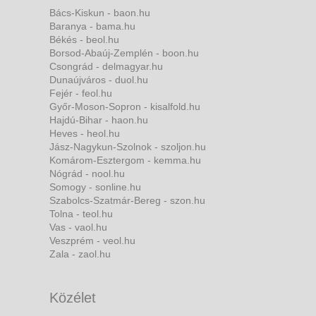
Bács-Kiskun - baon.hu
Baranya - bama.hu
Békés - beol.hu
Borsod-Abaúj-Zemplén - boon.hu
Csongrád - delmagyar.hu
Dunaújváros - duol.hu
Fejér - feol.hu
Győr-Moson-Sopron - kisalfold.hu
Hajdú-Bihar - haon.hu
Heves - heol.hu
Jász-Nagykun-Szolnok - szoljon.hu
Komárom-Esztergom - kemma.hu
Nógrád - nool.hu
Somogy - sonline.hu
Szabolcs-Szatmár-Bereg - szon.hu
Tolna - teol.hu
Vas - vaol.hu
Veszprém - veol.hu
Zala - zaol.hu
Közélet