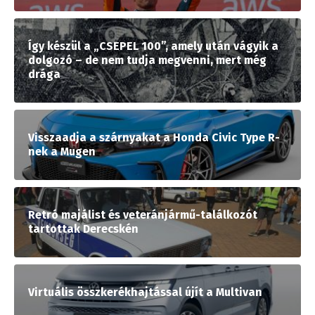
Így készül a „CSEPEL 100”, amely után vágyik a
dolgozó – de nem tudja megvenni, mert még
drága
Visszaadja a szárnyakat a Honda Civic Type R-
nek a Mugen
Retró majálist és veteránjármű-találkozót
tartottak Derecskén
Virtuális összkerékhajtással újít a Multivan