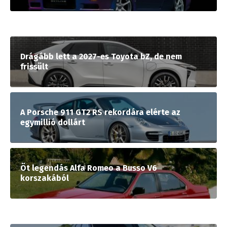
Drágább lett a 2027-es Toyota bZ, de nem
frissült
A Porsche 911 GT2 RS rekordára elérte az
egymillió dollárt
Öt legendás Alfa Romeo a Busso V6
korszakából