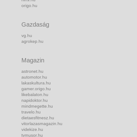
origo.hu
Gazdaság
vg.hu
agrokep.hu
Magazin
astronet.hu
automotor.hu
lakaskultura.hu
gamer.origo.hu
likebalaton.hu
napidoktor.hu
mindmegette.hu
travelo.hu
dietaesfitnesz.hu
vitorlazasmagazin.hu
videkize.hu
tvmusor.hu