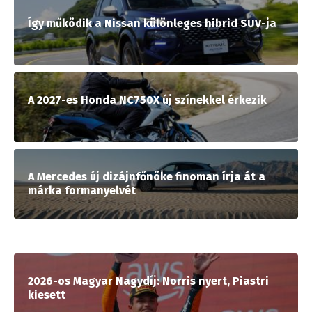
Így működik a Nissan különleges hibrid SUV-ja
A 2027-es Honda NC750X új színekkel érkezik
A Mercedes új dizájnfőnöke finoman írja át a
márka formanyelvét
2026-os Magyar Nagydíj: Norris nyert, Piastri
kiesett