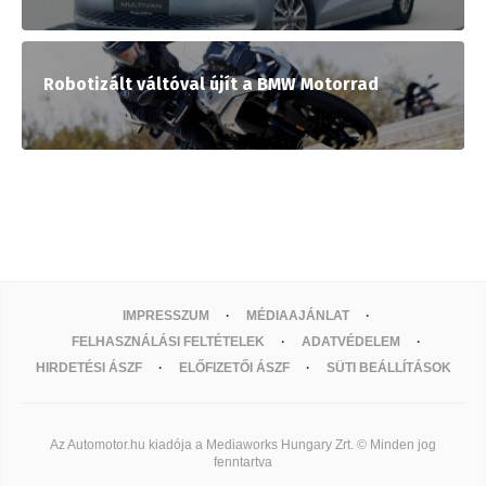
Robotizált váltóval újít a BMW Motorrad
IMPRESSZUM
MÉDIAAJÁNLAT
FELHASZNÁLÁSI FELTÉTELEK
ADATVÉDELEM
HIRDETÉSI ÁSZF
ELŐFIZETŐI ÁSZF
SÜTI BEÁLLÍTÁSOK
Az Automotor.hu kiadója a Mediaworks Hungary Zrt. © Minden jog
fenntartva