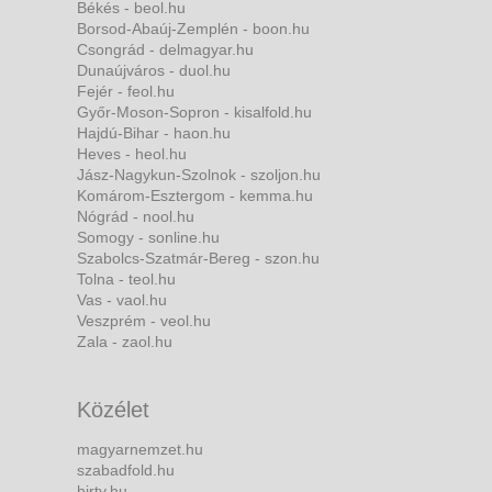
Békés - beol.hu
Borsod-Abaúj-Zemplén - boon.hu
Csongrád - delmagyar.hu
Dunaújváros - duol.hu
Fejér - feol.hu
Győr-Moson-Sopron - kisalfold.hu
Hajdú-Bihar - haon.hu
Heves - heol.hu
Jász-Nagykun-Szolnok - szoljon.hu
Komárom-Esztergom - kemma.hu
Nógrád - nool.hu
Somogy - sonline.hu
Szabolcs-Szatmár-Bereg - szon.hu
Tolna - teol.hu
Vas - vaol.hu
Veszprém - veol.hu
Zala - zaol.hu
Közélet
magyarnemzet.hu
szabadfold.hu
hirtv.hu