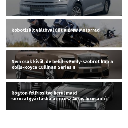
Robotizált váltóval újít a BMW Motorrad
Nem csak kívül, de belül is Emily-szobrot kap a
Rolls-Royce Cullinan Series II
Rögtön felfrissítve kerül majd
sorozatgyártásba az orosz Aurus luxusautó