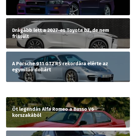
Drágább lett a 2027-es Toyota bZ, de nem
frissült
A Porsche 911 GT2 RS rekordára elérte az
egymillió dollárt
Öt legendás Alfa Romeo a Busso V6
korszakából