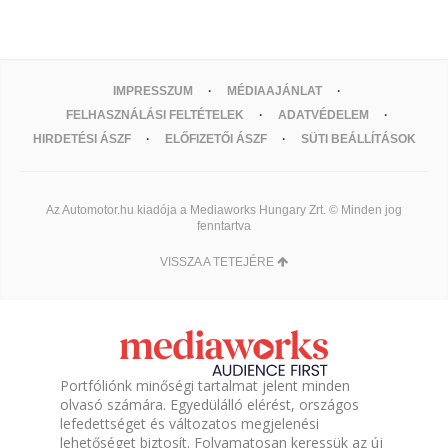
IMPRESSZUM
MÉDIAAJÁNLAT
FELHASZNÁLÁSI FELTÉTELEK
ADATVÉDELEM
HIRDETÉSI ÁSZF
ELŐFIZETŐI ÁSZF
SÜTI BEÁLLÍTÁSOK
Az Automotor.hu kiadója a Mediaworks Hungary Zrt. © Minden jog
fenntartva
VISSZA A TETEJÉRE
Portfóliónk minőségi tartalmat jelent minden
olvasó számára. Egyedülálló elérést, országos
lefedettséget és változatos megjelenési
lehetőséget biztosít. Folyamatosan keressük az új