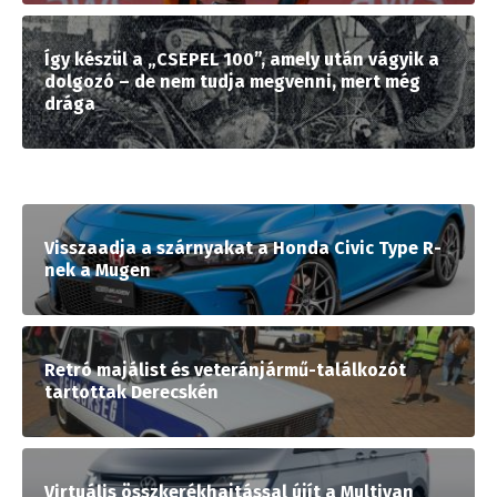
Így készül a „CSEPEL 100”, amely után vágyik a
dolgozó – de nem tudja megvenni, mert még
drága
Visszaadja a szárnyakat a Honda Civic Type R-
nek a Mugen
Retró majálist és veteránjármű-találkozót
tartottak Derecskén
Virtuális összkerékhajtással újít a Multivan