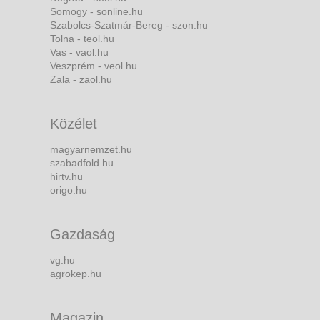
Somogy - sonline.hu
Szabolcs-Szatmár-Bereg - szon.hu
Tolna - teol.hu
Vas - vaol.hu
Veszprém - veol.hu
Zala - zaol.hu
Közélet
magyarnemzet.hu
szabadfold.hu
hirtv.hu
origo.hu
Gazdaság
vg.hu
agrokep.hu
Magazin