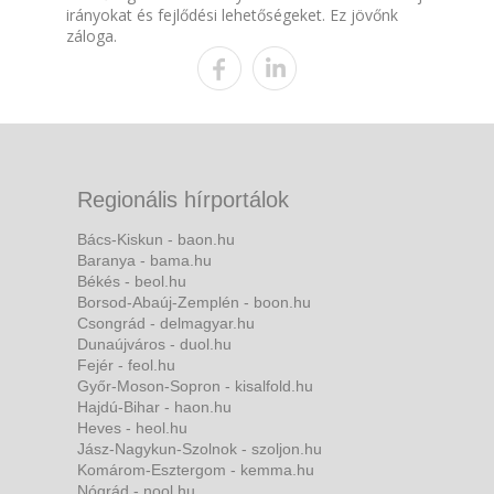
irányokat és fejlődési lehetőségeket. Ez jövőnk
záloga.
Regionális hírportálok
Bács-Kiskun - baon.hu
Baranya - bama.hu
Békés - beol.hu
Borsod-Abaúj-Zemplén - boon.hu
Csongrád - delmagyar.hu
Dunaújváros - duol.hu
Fejér - feol.hu
Győr-Moson-Sopron - kisalfold.hu
Hajdú-Bihar - haon.hu
Heves - heol.hu
Jász-Nagykun-Szolnok - szoljon.hu
Komárom-Esztergom - kemma.hu
Nógrád - nool.hu