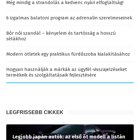
Még mindig a strandolás a kedvenc nyári elfoglaltság!
6 izgalmas balatoni program az adrenalin szerelmeseinek
Bőr női szandál – kényelem és tartósság a hosszú
sétákhoz
Modern ötletek egy praktikus fürdőszoba kialakításához
Hogyan használják a márkák az ügyfél-visszajelzéseket
termékeik és szolgáltatásaik fejlesztésére
LEGFRISSEBB CIKKEK
Legjobb japán autók: az első öt modell a listán