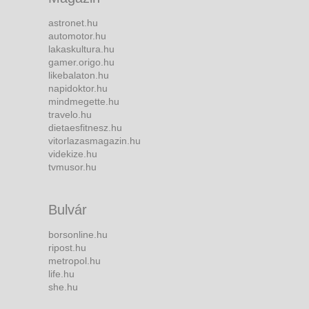
astronet.hu
automotor.hu
lakaskultura.hu
gamer.origo.hu
likebalaton.hu
napidoktor.hu
mindmegette.hu
travelo.hu
dietaesfitnesz.hu
vitorlazasmagazin.hu
videkize.hu
tvmusor.hu
Bulvár
borsonline.hu
ripost.hu
metropol.hu
life.hu
she.hu