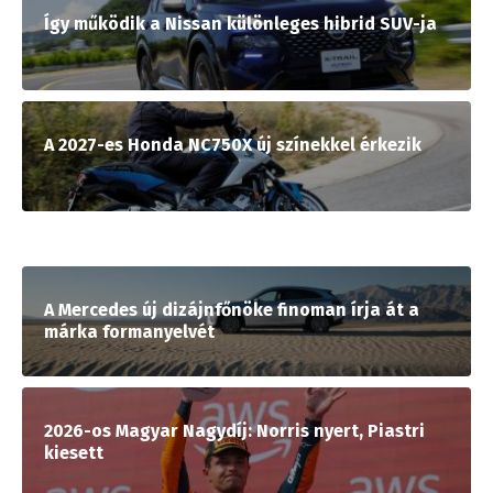
Így működik a Nissan különleges hibrid SUV-ja
A 2027-es Honda NC750X új színekkel érkezik
A Mercedes új dizájnfőnöke finoman írja át a
márka formanyelvét
2026-os Magyar Nagydíj: Norris nyert, Piastri
kiesett