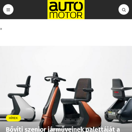
»
HÍREK
Bővíti szenior járműveinek palettáját a