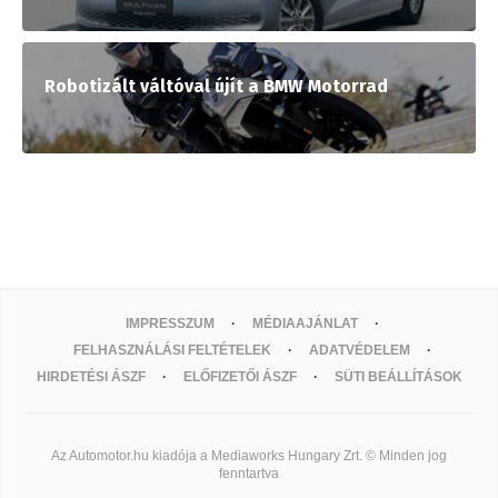
Robotizált váltóval újít a BMW Motorrad
IMPRESSZUM
MÉDIAAJÁNLAT
FELHASZNÁLÁSI FELTÉTELEK
ADATVÉDELEM
HIRDETÉSI ÁSZF
ELŐFIZETŐI ÁSZF
SÜTI BEÁLLÍTÁSOK
Az Automotor.hu kiadója a Mediaworks Hungary Zrt. © Minden jog
fenntartva