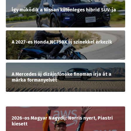
Így működik a Nissan különleges hibrid SUV-ja
A 2027-es Honda NC750X új színekkel érkezik
A Mercedes új dizájnfőnöke finoman írja át a
márka formanyelvét
2026-os Magyar Nagydíj: Norris nyert, Piastri
kiesett