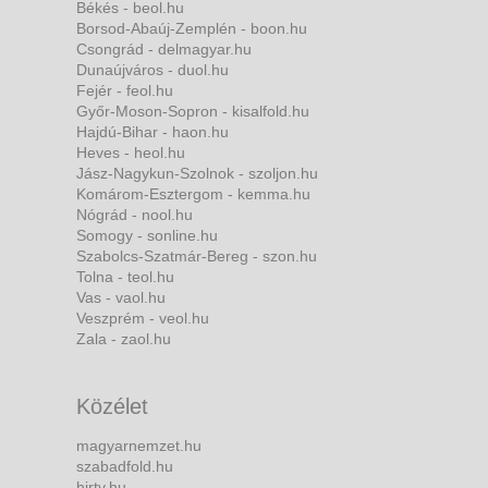
Békés - beol.hu
Borsod-Abaúj-Zemplén - boon.hu
Csongrád - delmagyar.hu
Dunaújváros - duol.hu
Fejér - feol.hu
Győr-Moson-Sopron - kisalfold.hu
Hajdú-Bihar - haon.hu
Heves - heol.hu
Jász-Nagykun-Szolnok - szoljon.hu
Komárom-Esztergom - kemma.hu
Nógrád - nool.hu
Somogy - sonline.hu
Szabolcs-Szatmár-Bereg - szon.hu
Tolna - teol.hu
Vas - vaol.hu
Veszprém - veol.hu
Zala - zaol.hu
Közélet
magyarnemzet.hu
szabadfold.hu
hirtv.hu