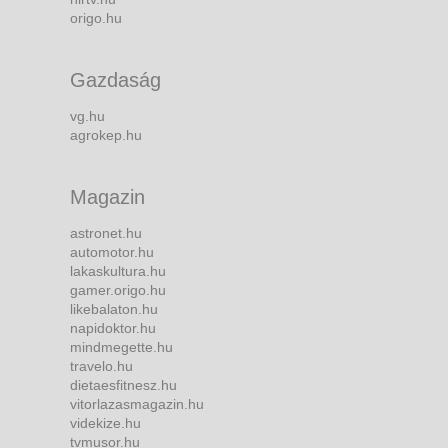
origo.hu
Gazdaság
vg.hu
agrokep.hu
Magazin
astronet.hu
automotor.hu
lakaskultura.hu
gamer.origo.hu
likebalaton.hu
napidoktor.hu
mindmegette.hu
travelo.hu
dietaesfitnesz.hu
vitorlazasmagazin.hu
videkize.hu
tvmusor.hu