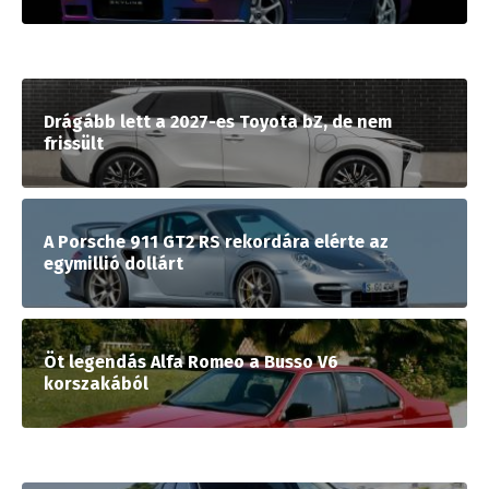
Drágább lett a 2027-es Toyota bZ, de nem
frissült
A Porsche 911 GT2 RS rekordára elérte az
egymillió dollárt
Öt legendás Alfa Romeo a Busso V6
korszakából