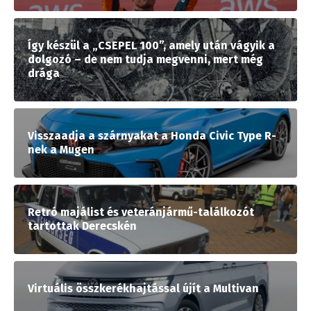
Így készül a „CSEPEL 100”, amely után vágyik a
dolgozó – de nem tudja megvenni, mert még
drága
Visszaadja a szárnyakat a Honda Civic Type R-
nek a Mugen
Retró majálist és veteránjármű-találkozót
tartottak Derecskén
Virtuális összkerékhajtással újít a Multivan